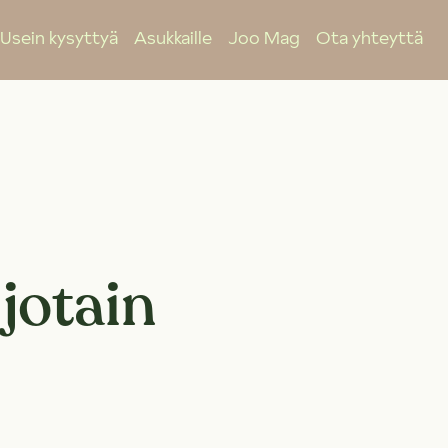
Usein kysyttyä
Asukkaille
Joo Mag
Ota yhteyttä
jotain