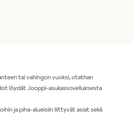
tilanteen tai vahingon vuoksi, otathan
edot löydät Jooppi-asukassovelluksesta
hin ja piha-alueisiin liittyvät asiat sekä