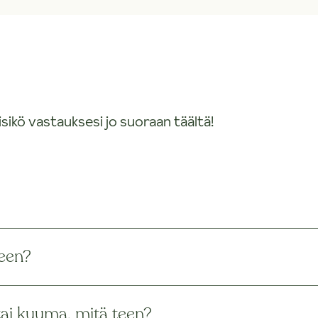
isikö vastauksesi jo suoraan täältä!
een?
tai kuuma, mitä teen?