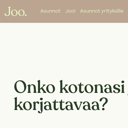
Asunnot
Joo!
Asunnot yrityksille
Onko kotonasi 
korjattavaa?