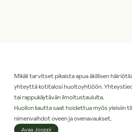
Mikäli tarvitset pikaista apua äkillisen häiriö
yhteyttä kotitalosi huoltoyhtiöön. Yhteysti
tai rappukäytävän ilmoitustaululta.
Huollon kautta saat hoidettua myös yleisiin tiloi
nimenvaihdot oveen ja ovenavaukset.
Avaa Jooppi