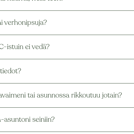
ai verhonipsuja?
-istuin ei vedä?
tiedot?
vaimeni tai asunnossa rikkoutuu jotain?
a-asuntoni seiniin?