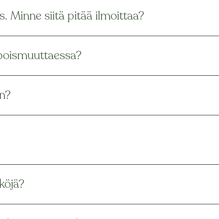
. Minne siitä pitää ilmoittaa?
 poismuuttaessa?
an?
köjä?