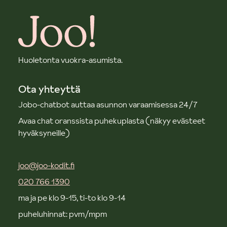
Huoletonta vuokra-asumista.
Ota yhteyttä
Jobo-chatbot auttaa asunnon varaamisessa 24/7
Avaa chat oranssista puhekuplasta (näkyy evästeet
hyväksyneille)
joo@joo-kodit.fi
020 766 1390
ma ja pe klo 9-15, ti-to klo 9-14
puheluhinnat: pvm/mpm