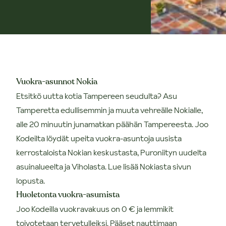
Vuokra-asunnot Nokia
Etsitkö uutta kotia Tampereen seudulta? Asu
Tamperetta edullisemmin ja muuta vehreälle Nokialle,
alle 20 minuutin junamatkan päähän Tampereesta. Joo
Kodeilta löydät upeita vuokra-asuntoja uusista
kerrostaloista Nokian keskustasta, Puroniityn uudelta
asuinalueelta ja Viholasta. Lue lisää Nokiasta sivun
lopusta.
Huoletonta vuokra-asumista
Joo Kodeilla vuokravakuus on 0 € ja lemmikit
toivotetaan tervetulleiksi. Pääset nauttimaan