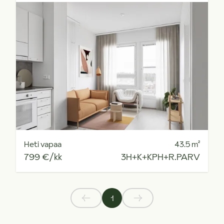
Heti vapaa
43.5
m²
799 €/kk
3H+K+KPH+R.PARV
1