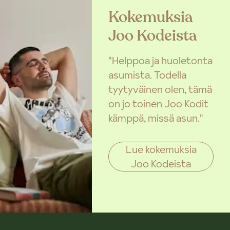
Kokemuksia
Joo Kodeista
"Helppoa ja huoletonta
asumista. Todella
tyytyväinen olen, tämä
on jo toinen Joo Kodit
kämppä, missä asun."
Lue kokemuksia
Joo Kodeista