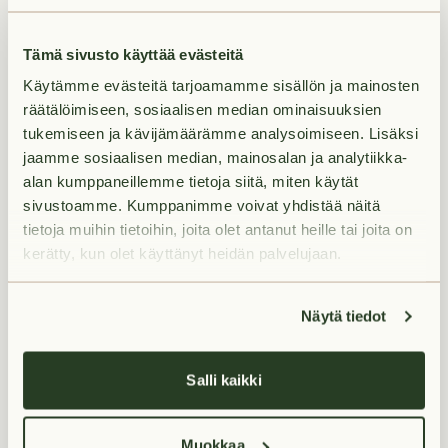
Tämä sivusto käyttää evästeitä
Käytämme evästeitä tarjoamamme sisällön ja mainosten
räätälöimiseen, sosiaalisen median ominaisuuksien
tukemiseen ja kävijämäärämme analysoimiseen. Lisäksi
jaamme sosiaalisen median, mainosalan ja analytiikka-
alan kumppaneillemme tietoja siitä, miten käytät
sivustoamme. Kumppanimme voivat yhdistää näitä
tietoja muihin tietoihin, joita olet antanut heille tai joita on
kerätty, kun olet käyttänyt heidän palvelujaan.
Näytä tiedot
Jos asut Nokialla, metsät ja järvet
Salli kaikki
eivät ole koskaan kaukana
kotiovelta. Nappaa talteen
Muokkaa