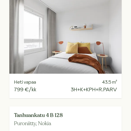
Heti vapaa
43.5
m²
799 €/kk
3H+K+KPH+R.PARV
Tanhuankatu 4 B 128
Puroniitty,
Nokia