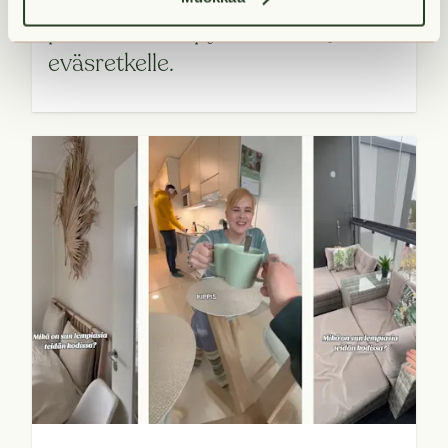
parhaat vinkit pyörälenkille ja
eväsretkelle.