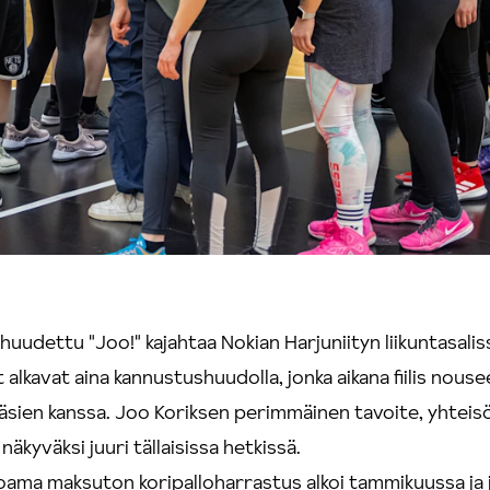
uudettu "Joo!" kajahtaa Nokian Harjuniityn liikuntasalis
 alkavat aina kannustushuudolla, jonka aikana fiilis nous
äsien kanssa. Joo Koriksen perimmäinen tavoite, yhteis
näkyväksi juuri tällaisissa hetkissä.
oama maksuton koripalloharrastus alkoi tammikuussa ja 