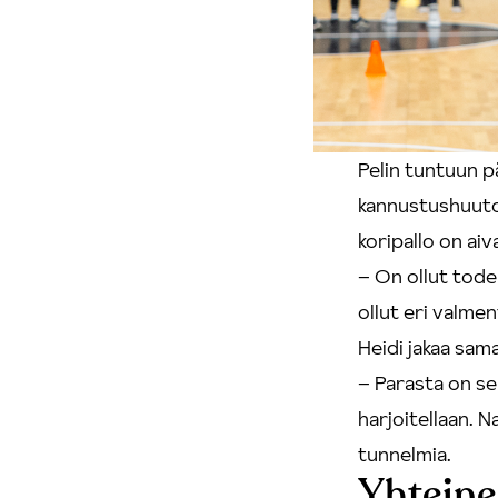
Pelin tuntuun p
kannustushuuto
koripallo on ai
– On ollut todel
ollut eri valmen
Heidi jakaa sama
– Parasta on se 
harjoitellaan. N
tunnelmia.
Yhteine