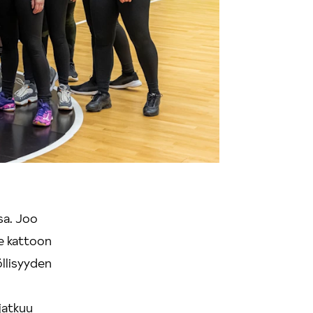
sa. Joo
ee kattoon
öllisyyden
jatkuu