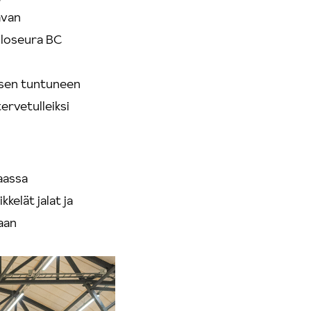
avan
alloseura BC
misen tuntuneen
tervetulleiksi
maassa
kelät jalat ja
aan