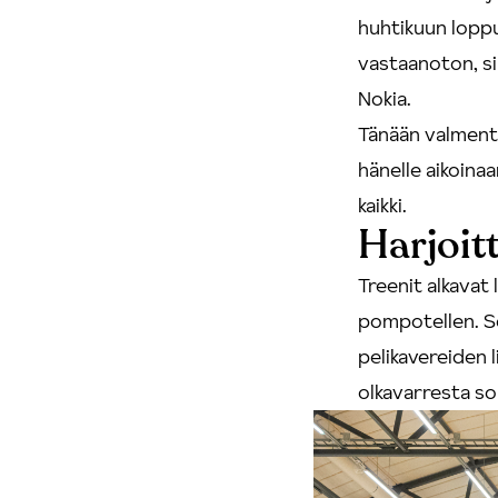
huhtikuun loppu
vastaanoton, si
Nokia.
Tänään valment
hänelle aikoinaa
kaikki.
Harjoit
Treenit alkavat 
pompotellen. Se
pelikavereiden 
olkavarresta s