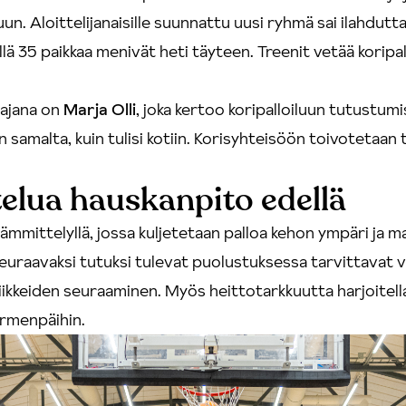
un. Aloittelijanaisille suunnattu uusi ryhmä sai ilahdutt
llä 35 paikkaa menivät heti täyteen. Treenit vetää korip
ajana on
Marja Olli
, joka kertoo koripalloiluun tutustu
n samalta, kuin tulisi kotiin. Korisyhteisöön toivotetaan 
telua hauskanpito edellä
lämmittelyllä, jossa kuljetetaan palloa kehon ympäri ja 
uraavaksi tutuksi tulevat puolustuksessa tarvittavat vik
liikkeiden seuraaminen. Myös heittotarkkuutta harjoitell
ormenpäihin.