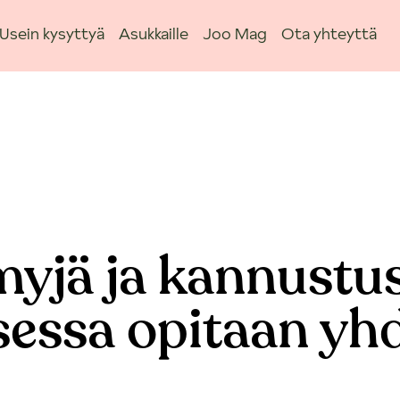
Usein kysyttyä
Asukkaille
Joo Mag
Ota yhteyttä
myjä ja kannustu
sessa opitaan yh