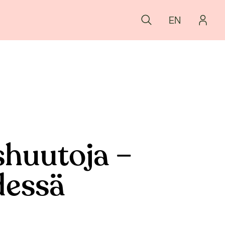
EN
shuutoja –
dessä