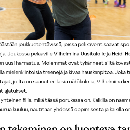
äästään joukkuetehtävissä, joissa pelikaverit saavat sp
ja. Joukossa pelaaville
Vilhelmiina Uusitalolle
ja
Heidi H
van uusi harrastus. Molemmat ovat tykänneet siitä kovast
la mielenkiintoisia treenejä ja kivaa hauskanpitoa. Joka 
tajat, joilta on saanut erilaisia näkökulmia, Vilhelmiina ke
t ajatukset.
yhteinen fiilis, mikä tässä porukassa on. Kaikilla on naa
aurua kuuluu, nautitaan yhdessä oppimisesta ja kaikilla on 
n tekeminen on luonteva ta