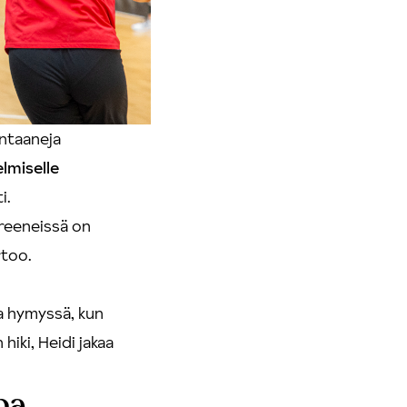
ontaaneja
elmiselle
i.
treeneissä on
rtoo.
ma hymyssä, kun
hiki, Heidi jakaa
pa