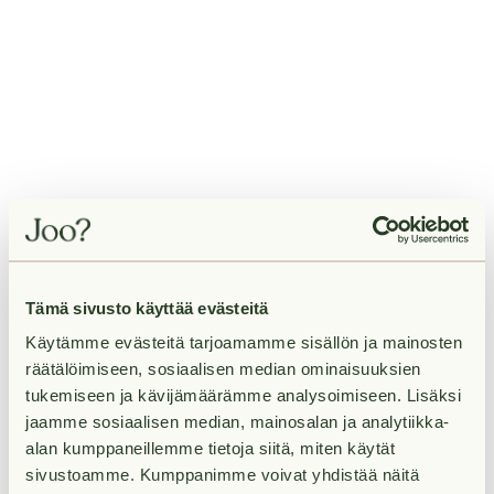
Tämä sivusto käyttää evästeitä
Käytämme evästeitä tarjoamamme sisällön ja mainosten
räätälöimiseen, sosiaalisen median ominaisuuksien
tukemiseen ja kävijämäärämme analysoimiseen. Lisäksi
jaamme sosiaalisen median, mainosalan ja analytiikka-
alan kumppaneillemme tietoja siitä, miten käytät
Application error: a client-side exception has occurred
while
sivustoamme. Kumppanimme voivat yhdistää näitä
loading
www.joo-kodit.fi
(see the browser console for more