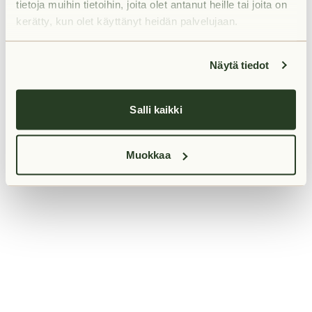
tietoja muihin tietoihin, joita olet antanut heille tai joita on
information)
.
kerätty, kun olet käyttänyt heidän palvelujaan.
Näytä tiedot
Salli kaikki
Muokkaa