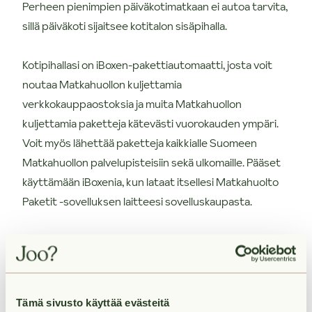
Perheen pienimpien päiväkotimatkaan ei autoa tarvita,
sillä päiväkoti sijaitsee kotitalon sisäpihalla.
Kotipihallasi on iBoxen-pakettiautomaatti, josta voit
noutaa Matkahuollon kuljettamia
verkkokauppaostoksia ja muita Matkahuollon
kuljettamia paketteja kätevästi vuorokauden ympäri.
Voit myös lähettää paketteja kaikkialle Suomeen
Matkahuollon palvelupisteisiin sekä ulkomaille. Pääset
käyttämään iBoxenia, kun lataat itsellesi Matkahuolto
Paketit -sovelluksen laitteesi sovelluskaupasta.
Taloyhtiössä autohallipaikkoja 70 €/kk.
Kysy autopaikkojen saatavuus erikseen asunnon
vuokraajalta.
Tämä sivusto käyttää evästeitä