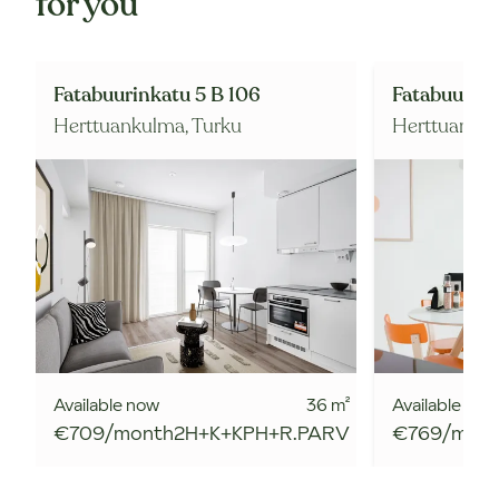
for you
Fatabuurinkatu 5 B 106
Fatabuurink
Herttuankulma,
Turku
Herttuanku
Available now
36
m²
Available now
€709/month
2H+K+KPH+R.PARV
€769/mon