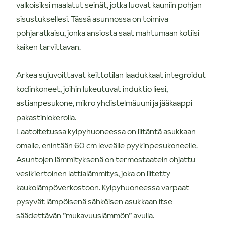
valkoisiksi maalatut seinät, jotka luovat kauniin pohjan
sisustuksellesi. Tässä asunnossa on toimiva
pohjaratkaisu, jonka ansiosta saat mahtumaan kotiisi
kaiken tarvittavan.
Arkea sujuvoittavat keittotilan laadukkaat integroidut
kodinkoneet, joihin lukeutuvat induktio liesi,
astianpesukone, mikro yhdistelmäuuni ja jääkaappi
pakastinlokerolla.
Laatoitetussa kylpyhuoneessa on liitäntä asukkaan
omalle, enintään 60 cm leveälle pyykinpesukoneelle.
Asuntojen lämmityksenä on termostaatein ohjattu
vesikiertoinen lattialämmitys, joka on liitetty
kaukolämpöverkostoon. Kylpyhuoneessa varpaat
pysyvät lämpöisenä sähköisen asukkaan itse
säädettävän ”mukavuuslämmön” avulla.