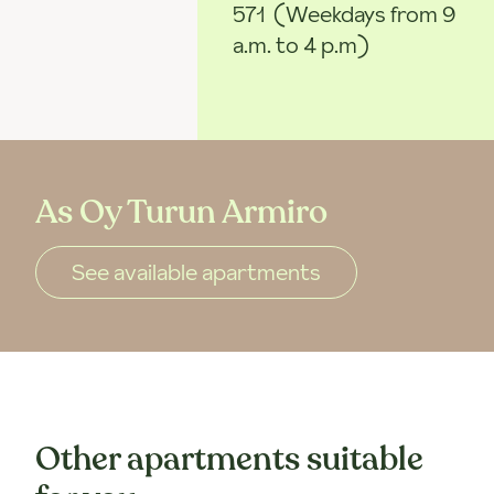
571
(Weekdays from 9
a.m. to 4 p.m)
As Oy Turun Armiro
See available apartments
Other apartments suitable