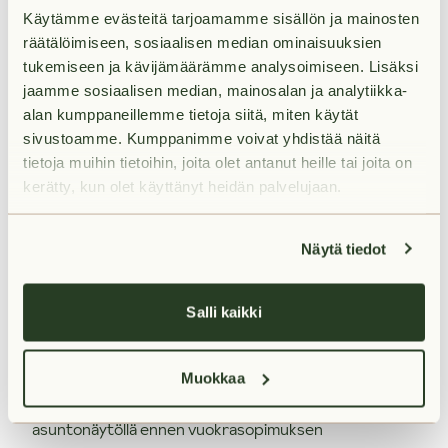
Vuokrasopimuksen ehdot
Käytämme evästeitä tarjoamamme sisällön ja mainosten
räätälöimiseen, sosiaalisen median ominaisuuksien
Vuokrasopimus on toistaiseksi voimassa oleva.
tukemiseen ja kävijämäärämme analysoimiseen. Lisäksi
jaamme sosiaalisen median, mainosalan ja analytiikka-
Sopimuksen ensimmäinen mahdollinen päättymispäivä
alan kumppaneillemme tietoja siitä, miten käytät
on 12 kuukauden kuluttua. Edellytämme puhtaita
sivustoamme. Kumppanimme voivat yhdistää näitä
luottotietoja ja tarkistamme vuokranmaksukyvyn.
tietoja muihin tietoihin, joita olet antanut heille tai joita on
Laaja kotivakuutus vastuuosineen vaaditaan. Asukas
kerätty, kun olet käyttänyt heidän palvelujaan.
tekee oman sähkösopimuksen valitsemansa
sähköyhtiön kanssa.
Näytä tiedot
Olisiko tässä uusi kotisi?
Salli kaikki
Varaa asunto itsellesi klikkaamalla "Vuokraa asunto" ja
muuta uuteen huolettomaan kotiisi! Varausta
Muokkaa
tehdessä voit kertoa meille, haluatko käydä
asuntonäytöllä ennen vuokrasopimuksen