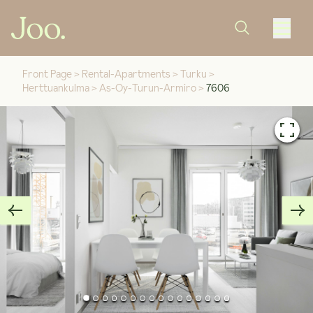
Front Page
>
Rental-Apartments
>
Turku
>
Herttuankulma
>
As-Oy-Turun-Armiro
>
7606