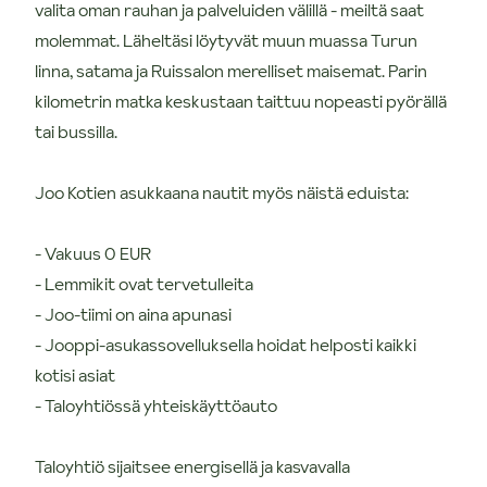
valita oman rauhan ja palveluiden välillä - meiltä saat
molemmat. Läheltäsi löytyvät muun muassa Turun
linna, satama ja Ruissalon merelliset maisemat. Parin
kilometrin matka keskustaan taittuu nopeasti pyörällä
tai bussilla.
Joo Kotien asukkaana nautit myös näistä eduista:
- Vakuus 0 EUR
- Lemmikit ovat tervetulleita
- Joo-tiimi on aina apunasi
- Jooppi-asukassovelluksella hoidat helposti kaikki
kotisi asiat
- Taloyhtiössä yhteiskäyttöauto
Taloyhtiö sijaitsee energisellä ja kasvavalla