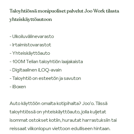
Taloyhtiössä monipuoliset palvelut Joo Work tilasta
yhteiskäyttöautoon
- Ulkoiluvälinevarasto
- Irtaimistovarastot
- Yhteiskäyttöauto
- 100M Telian taloyhtiön laajakaista
- Digitaalinen iLOQ-avain
- Taloyhtiö on esteetön ja savuton
- iBoxen
Auto käyttöön omalta kotipihalta? Joo'o. Tässä
taloyhtiössä on yhteiskäyttöauto, jolla kuljetat
isommat ostokset kotiin, hurautat harrastuksiin tai
reissaat viikonlopun viettoon edulliseen hintaan.