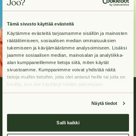
Your future home is
only a quick search
away.
Tämä sivusto käyttää evästeitä
Käytämme evästeitä tarjoamamme sisällön ja mainosten
Search
räätälöimiseen, sosiaalisen median ominaisuuksien
apartments
tukemiseen ja kävijämäärämme analysoimiseen. Lisäksi
jaamme sosiaalisen median, mainosalan ja analytiikka-
alan kumppaneillemme tietoja siitä, miten käytät
sivustoamme. Kumppanimme voivat yhdistää näitä
tietoja muihin tietoihin, joita olet antanut heille tai joita on
kerätty, kun olet käyttänyt heidän palvelujaan.
Näytä tiedot
Carefree rental living
Salli kaikki