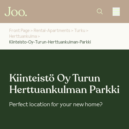
Front Page
>
Rental-Apartments
>
Turku
>
Herttuankulma
>
Kiinteisto-Oy-Turun-Herttuankulman-Parkki
Kiinteistö Oy Turun
Herttuankulman Parkki
Perfect location for your new home?