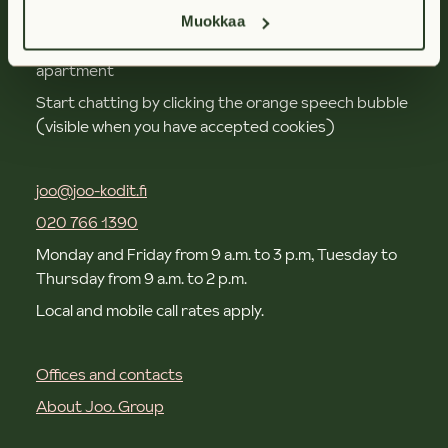
Contact us
Muokkaa
Jobo chatbot is available 24/7 to help you book an
apartment
Start chatting by clicking the orange speech bubble
(visible when you have accepted cookies)
joo@joo-kodit.fi
020 766 1390
Monday and Friday from 9 a.m. to 3 p.m, Tuesday to
Thursday from 9 a.m. to 2 p.m.
Local and mobile call rates apply.
Offices and contacts
About Joo. Group