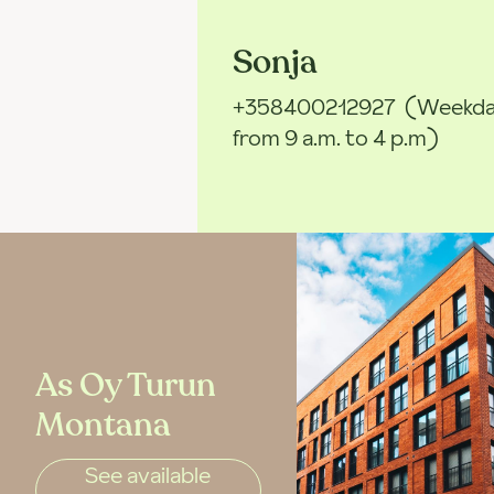
Sonja
+358400212927
(Weekda
from 9 a.m. to 4 p.m)
As Oy Turun
Montana
See available