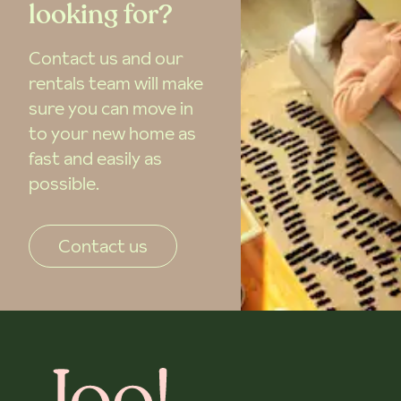
looking for?
Contact us and our
rentals team will make
sure you can move in
to your new home as
fast and easily as
possible.
Contact us