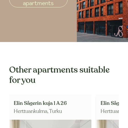
apartments
Other apartments suitable
for you
Elin Sågerin kuja 1 A 26
Elin Sågerin 
Herttuankulma,
Turku
Herttuanku