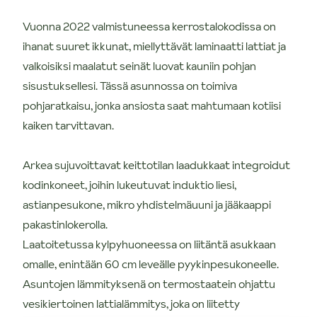
Vuonna 2022 valmistuneessa kerrostalokodissa on
ihanat suuret ikkunat, miellyttävät laminaatti lattiat ja
valkoisiksi maalatut seinät luovat kauniin pohjan
sisustuksellesi. Tässä asunnossa on toimiva
pohjaratkaisu, jonka ansiosta saat mahtumaan kotiisi
kaiken tarvittavan.
Arkea sujuvoittavat keittotilan laadukkaat integroidut
kodinkoneet, joihin lukeutuvat induktio liesi,
astianpesukone, mikro yhdistelmäuuni ja jääkaappi
pakastinlokerolla.
Laatoitetussa kylpyhuoneessa on liitäntä asukkaan
omalle, enintään 60 cm leveälle pyykinpesukoneelle.
Asuntojen lämmityksenä on termostaatein ohjattu
vesikiertoinen lattialämmitys, joka on liitetty