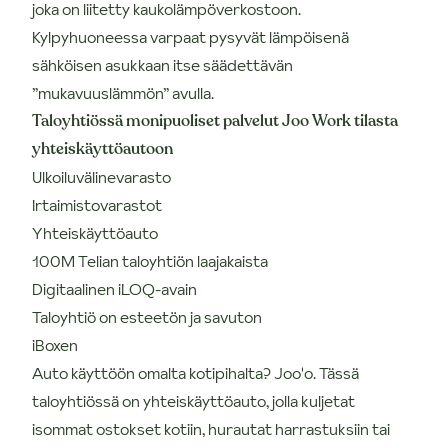
joka on liitetty kaukolämpöverkostoon.
Kylpyhuoneessa varpaat pysyvät lämpöisenä
sähköisen asukkaan itse säädettävän
”mukavuuslämmön” avulla.
Taloyhtiössä monipuoliset palvelut Joo Work tilasta
yhteiskäyttöautoon
Ulkoiluvälinevarasto
Irtaimistovarastot
Yhteiskäyttöauto
100M Telian taloyhtiön laajakaista
Digitaalinen iLOQ-avain
Taloyhtiö on esteetön ja savuton
iBoxen
Auto käyttöön omalta kotipihalta? Joo'o. Tässä
taloyhtiössä on yhteiskäyttöauto, jolla kuljetat
isommat ostokset kotiin, hurautat harrastuksiin tai