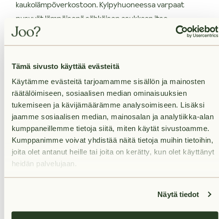
kaukolämpöverkostoon. Kylpyhuoneessa varpaat
pysyvät lämpöisenä sähköisen asukkaan itse
säädettävän ”mukavuuslämmön” avulla.
Tämä sivusto käyttää evästeitä
Taloyhtiössä monipuoliset palvelut Joo Work tilasta
Käytämme evästeitä tarjoamamme sisällön ja mainosten
yhteiskäyttöautoon
räätälöimiseen, sosiaalisen median ominaisuuksien
tukemiseen ja kävijämäärämme analysoimiseen. Lisäksi
- Ulkoiluvälinevarasto
jaamme sosiaalisen median, mainosalan ja analytiikka-alan
- Irtaimistovarastot
kumppaneillemme tietoja siitä, miten käytät sivustoamme.
Kumppanimme voivat yhdistää näitä tietoja muihin tietoihin,
- Yhteiskäyttöauto
joita olet antanut heille tai joita on kerätty, kun olet käyttänyt
- 100M Telian taloyhtiön laajakaista
heidän palvelujaan.
- Digitaalinen iLOQ-avain
- Taloyhtiö on esteetön ja savuton
Näytä tiedot
- iBoxen