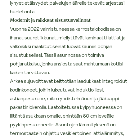
lyhyet etäisyydet palvelujen äärelle tekevät arjestasi
huoletonta.
Modernit ja raikkaat sisustusvalinnat
Vuonna 2022 valmistuneessa kerrostalokodissa on
ihanat suuret ikkunat, miellyttävät laminaatti lattiat ja
valkoisiksi maalatut seinät luovat kauniin pohjan
sisustuksellesi. Tässä asunnossa on toimiva
pohjaratkaisu, jonka ansiosta saat mahtumaan kotiisi
kaiken tarvittavan.
Arkea sujuvoittavat keittotilan laadukkaat integroidut
kodinkoneet, joihin lukeutuvat induktio liesi,
astianpesukone, mikro yhdistelmäuuni ja jääkaappi
pakastinlokerolla. Laatoitetussa kylpyhuoneessa on
liitäntä asukkaan omalle, enintään 60 cm leveälle
pyykinpesukoneelle. Asuntojen lämmityksenä on
termostaatein ohjattu vesikiertoinen lattialämmitys,