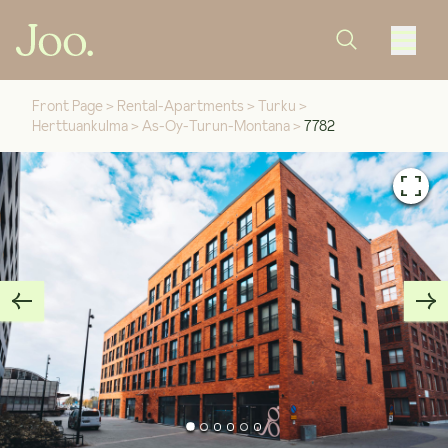
Front Page
>
Rental-Apartments
>
Turku
>
Herttuankulma
>
As-Oy-Turun-Montana
>
7782