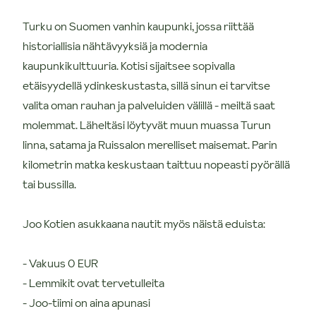
Turku on Suomen vanhin kaupunki, jossa riittää
historiallisia nähtävyyksiä ja modernia
kaupunkikulttuuria. Kotisi sijaitsee sopivalla
etäisyydellä ydinkeskustasta, sillä sinun ei tarvitse
valita oman rauhan ja palveluiden välillä - meiltä saat
molemmat. Läheltäsi löytyvät muun muassa Turun
linna, satama ja Ruissalon merelliset maisemat. Parin
kilometrin matka keskustaan taittuu nopeasti pyörällä
tai bussilla.
Joo Kotien asukkaana nautit myös näistä eduista:
- Vakuus 0 EUR
- Lemmikit ovat tervetulleita
- Joo-tiimi on aina apunasi