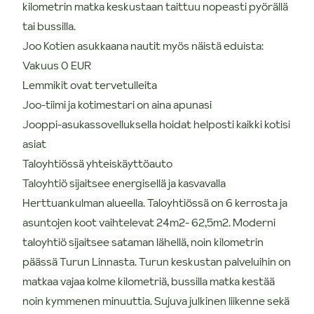
kilometrin matka keskustaan taittuu nopeasti pyörällä
tai bussilla.
Joo Kotien asukkaana nautit myös näistä eduista:
Vakuus 0 EUR
Lemmikit ovat tervetulleita
Joo-tiimi ja kotimestari on aina apunasi
Jooppi-asukassovelluksella hoidat helposti kaikki kotisi
asiat
Taloyhtiössä yhteiskäyttöauto
Taloyhtiö sijaitsee energisellä ja kasvavalla
Herttuankulman alueella. Taloyhtiössä on 6 kerrosta ja
asuntojen koot vaihtelevat 24m2- 62,5m2. Moderni
taloyhtiö sijaitsee sataman lähellä, noin kilometrin
päässä Turun Linnasta. Turun keskustan palveluihin on
matkaa vajaa kolme kilometriä, bussilla matka kestää
noin kymmenen minuuttia. Sujuva julkinen liikenne sekä