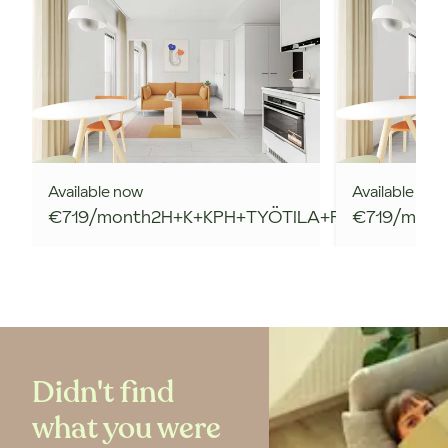
Available now
Available now
37
m²
€719/month
2H+K+KPH+TYÖTILA+R.PARV
€719/mont
Didn't find
what you were