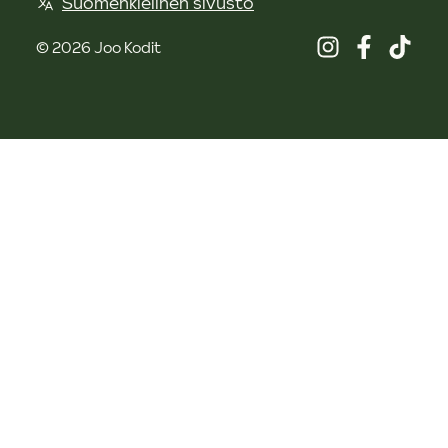
Suomenkielinen sivusto
©
2026
Joo Kodit