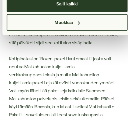
Auto käyttöön omalta kotipihalta? Joo'o. Tässä
Salli kaikki
taloyhtiössä on yhteiskäyttöauto, jolla kuljetat
isommat ostokset kotiin, hurautat harrastuksiin tai
Muokkaa
reissaat viikonlopun viettoon edulliseen hintaan.
Perheen pienimpien päiväkotimatkaan ei autoa tarvita,
sillä päiväkoti sijaitsee kotitalon sisäpihalla.
Kotipihallasi on iBoxen-pakettiautomaatti, josta voit
noutaa Matkahuollon kuljettamia
verkkokauppaostoksia ja muita Matkahuollon
kuljettamia paketteja kätevästi vuorokauden ympäri.
Voit myös lähettää paketteja kaikkialle Suomeen
Matkahuollon palvelupisteisiin sekä ulkomaille. Pääset
käyttämään iBoxenia, kun lataat itsellesi Matkahuolto
Paketit -sovelluksen laitteesi sovelluskaupasta.