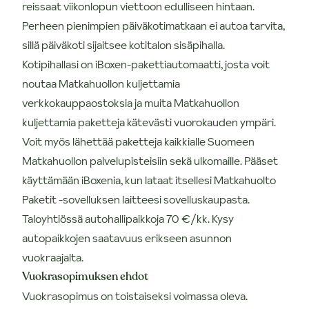
reissaat viikonlopun viettoon edulliseen hintaan.
Perheen pienimpien päiväkotimatkaan ei autoa tarvita,
sillä päiväkoti sijaitsee kotitalon sisäpihalla.
Kotipihallasi on iBoxen-pakettiautomaatti, josta voit
noutaa Matkahuollon kuljettamia
verkkokauppaostoksia ja muita Matkahuollon
kuljettamia paketteja kätevästi vuorokauden ympäri.
Voit myös lähettää paketteja kaikkialle Suomeen
Matkahuollon palvelupisteisiin sekä ulkomaille. Pääset
käyttämään iBoxenia, kun lataat itsellesi Matkahuolto
Paketit -sovelluksen laitteesi sovelluskaupasta.
Taloyhtiössä autohallipaikkoja 70 €/kk. Kysy
autopaikkojen saatavuus erikseen asunnon
vuokraajalta.
Vuokrasopimuksen ehdot
Vuokrasopimus on toistaiseksi voimassa oleva.