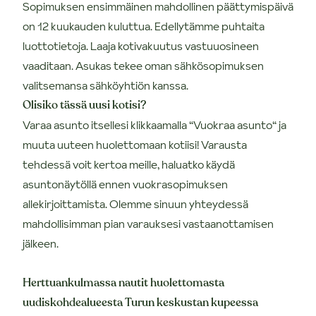
Sopimuksen ensimmäinen mahdollinen päättymispäivä
on 12 kuukauden kuluttua. Edellytämme puhtaita
luottotietoja. Laaja kotivakuutus vastuuosineen
vaaditaan. Asukas tekee oman sähkösopimuksen
valitsemansa sähköyhtiön kanssa.
Olisiko tässä uusi kotisi?
Varaa asunto itsellesi klikkaamalla “Vuokraa asunto“ ja
muuta uuteen huolettomaan kotiisi! Varausta
tehdessä voit kertoa meille, haluatko käydä
asuntonäytöllä ennen vuokrasopimuksen
allekirjoittamista. Olemme sinuun yhteydessä
mahdollisimman pian varauksesi vastaanottamisen
jälkeen.
Herttuankulmassa nautit huolettomasta
uudiskohdealueesta Turun keskustan kupeessa