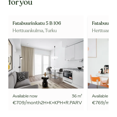
for you
Fatabuurinkatu 5 B 106
Fatabuurink
Herttuankulma,
Turku
Herttuanku
Available now
36
m²
Available now
€709/month
2H+K+KPH+R.PARV
€769/mon