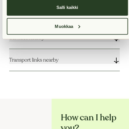
Salli kaikki
Rent
Muokkaa
Services nearby
Transport links nearby
How can I help
you?