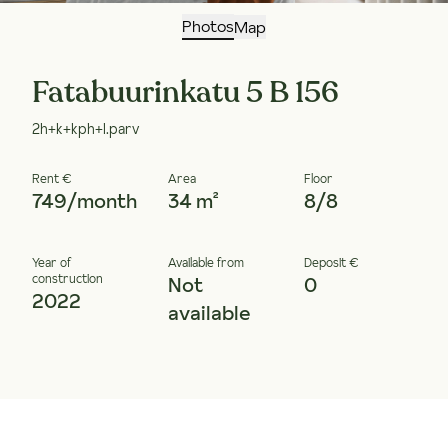
Photos
Map
Fatabuurinkatu 5 B 156
2h+k+kph+l.parv
Rent €
Area
Floor
749/month
34 m²
8/8
Year of
Available from
Deposit €
construction
Not
0
2022
available