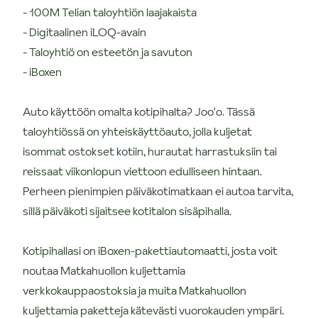
- 100M Telian taloyhtiön laajakaista
- Digitaalinen iLOQ-avain
- Taloyhtiö on esteetön ja savuton
- iBoxen
Auto käyttöön omalta kotipihalta? Joo'o. Tässä
taloyhtiössä on yhteiskäyttöauto, jolla kuljetat
isommat ostokset kotiin, hurautat harrastuksiin tai
reissaat viikonlopun viettoon edulliseen hintaan.
Perheen pienimpien päiväkotimatkaan ei autoa tarvita,
sillä päiväkoti sijaitsee kotitalon sisäpihalla.
Kotipihallasi on iBoxen-pakettiautomaatti, josta voit
noutaa Matkahuollon kuljettamia
verkkokauppaostoksia ja muita Matkahuollon
kuljettamia paketteja kätevästi vuorokauden ympäri.