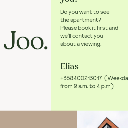
Do you want to see
the apartment?
Please book it first and
we'll contact you
about a viewing.
Elias
+358400213017
(Weekda
from 9 a.m. to 4 p.m)