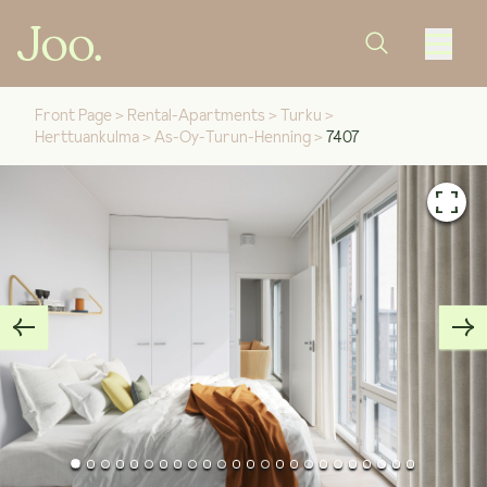
Front Page
>
Rental-Apartments
>
Turku
>
Herttuankulma
>
As-Oy-Turun-Henning
>
7407