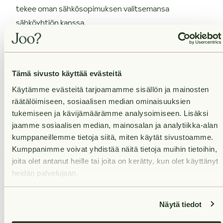
tekee oman sähkösopimuksen valitsemansa
sähköyhtiön kanssa.
Olisiko tässä uusi kotisi?
Tämä sivusto käyttää evästeitä
Varaa asunto itsellesi klikkaamalla "Vuokraa asunto" ja
Käytämme evästeitä tarjoamamme sisällön ja mainosten
muuta uuteen huolettomaan kotiisi! Varausta
räätälöimiseen, sosiaalisen median ominaisuuksien
tehdessä voit kertoa meille, haluatko käydä
tukemiseen ja kävijämäärämme analysoimiseen. Lisäksi
asuntonäytöllä ennen vuokrasopimuksen
jaamme sosiaalisen median, mainosalan ja analytiikka-alan
allekirjoittamista. Olemme sinuun yhteydessä
kumppaneillemme tietoja siitä, miten käytät sivustoamme.
mahdollisimman pian varauksesi vastaanottamisen
Kumppanimme voivat yhdistää näitä tietoja muihin tietoihin,
jälkeen.
joita olet antanut heille tai joita on kerätty, kun olet käyttänyt
heidän palvelujaan.
Näytä tiedot