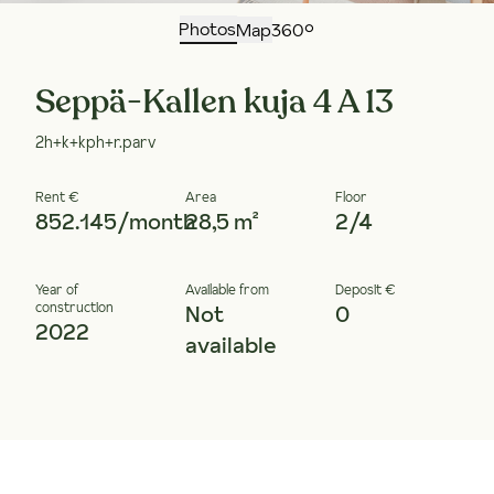
Photos
Map
360°
Seppä-Kallen kuja 4 A 13
2h+k+kph+r.parv
Rent €
Area
Floor
852.145/month
28,5 m²
2/4
Year of
Available from
Deposit €
construction
Not
0
2022
available