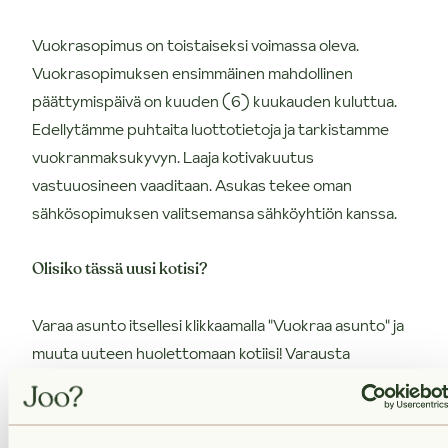
Vuokrasopimus on toistaiseksi voimassa oleva.
Vuokrasopimuksen ensimmäinen mahdollinen
päättymispäivä on kuuden (6) kuukauden kuluttua.
Edellytämme puhtaita luottotietoja ja tarkistamme
vuokranmaksukyvyn. Laaja kotivakuutus
vastuuosineen vaaditaan. Asukas tekee oman
sähkösopimuksen valitsemansa sähköyhtiön kanssa.
Olisiko tässä uusi kotisi?
Varaa asunto itsellesi klikkaamalla "Vuokraa asunto" ja
muuta uuteen huolettomaan kotiisi! Varausta
tehdessä voit kertoa meille, haluatko käydä
asuntonäytöllä ennen vuokrasopimuksen
allekirjoittamista. Olemme sinuun yhteydessä