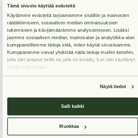
mahdollisimman pian varauksesi vastaanottamisen
Tämä sivusto käyttää evästeitä
jälkeen.
Käytämme evästeitä tarjoamamme sisällön ja mainosten
räätälöimiseen, sosiaalisen median ominaisuuksien
tukemiseen ja kävijämäärämme analysoimiseen. Lisäksi
jaamme sosiaalisen median, mainosalan ja analytiikka-alan
kumppaneillemme tietoja siitä, miten käytät sivustoamme.
Kumppanimme voivat yhdistää näitä tietoja muihin tietoihin,
Rent
joita olet antanut heille tai joita on kerätty, kun olet käyttänyt
heidän palvelujaan.
Services nearby
Näytä tiedot
Transport links nearby
Salli kaikki
Muokkaa