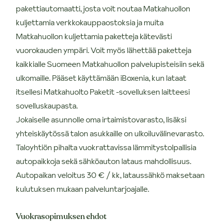
pakettiautomaatti, josta voit noutaa Matkahuollon
kuljettamia verkkokauppaostoksia ja muita
Matkahuollon kuljettamia paketteja kätevästi
vuorokauden ympäri. Voit myös lähettää paketteja
kaikkialle Suomeen Matkahuollon palvelupisteisiin sekä
ulkomaille. Pääset käyttämään iBoxenia, kun lataat
itsellesi Matkahuolto Paketit -sovelluksen laitteesi
sovelluskaupasta.
Jokaiselle asunnolle oma irtaimistovarasto, lisäksi
yhteiskäytössä talon asukkaille on ulkoiluvälinevarasto.
Taloyhtiön pihalta vuokrattavissa lämmitystolpallisia
autopaikkoja sekä sähköauton lataus mahdollisuus.
Autopaikan veloitus 30 € / kk, lataussähkö maksetaan
kulutuksen mukaan palveluntarjoajalle.
Vuokrasopimuksen ehdot