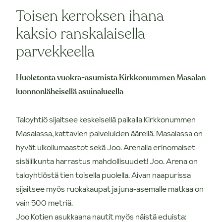
Toisen kerroksen ihana
kaksio ranskalaisella
parvekkeella
Huoletonta vuokra-asumista Kirkkonummen Masalan
luonnonläheisellä asuinalueella
Taloyhtiö sijaitsee keskeisellä paikalla Kirkkonummen
Masalassa, kattavien palveluiden äärellä. Masalassa on
hyvät ulkoilumaastot sekä Joo. Arenalla erinomaiset
sisäliikunta harrastus mahdollisuudet! Joo. Arena on
taloyhtiöstä tien toisella puolella. Aivan naapurissa
sijaitsee myös ruokakaupat ja juna-asemalle matkaa on
vain 500 metriä.
Joo Kotien asukkaana nautit myös näistä eduista: