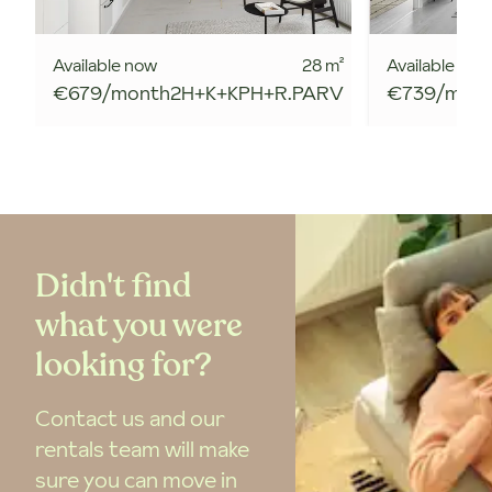
Available now
28
m²
Available now
€679/month
2H+K+KPH+R.PARV
€739/mon
Didn't find
what you were
looking for?
Contact us and our
rentals team will make
sure you can move in