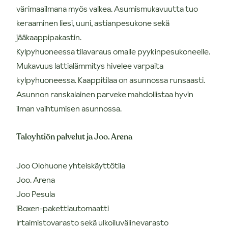
värimaailmana myös valkea. Asumismukavuutta tuo
keraaminen liesi, uuni, astianpesukone sekä
jääkaappipakastin.
Kylpyhuoneessa tilavaraus omalle pyykinpesukoneelle.
Mukavuus lattialämmitys hivelee varpaita
kylpyhuoneessa. Kaappitilaa on asunnossa runsaasti.
Asunnon ranskalainen parveke mahdollistaa hyvin
ilman vaihtumisen asunnossa.
Taloyhtiön palvelut ja Joo. Arena
Joo Olohuone yhteiskäyttötila
Joo. Arena
Joo Pesula
iBoxen-pakettiautomaatti
Irtaimistovarasto sekä ulkoiluvälinevarasto