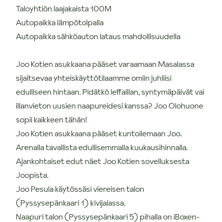
Taloyhtiön laajakaista 100M
Autopaikka lämpötolpalla
Autopaikka sähköauton lataus mahdollisuudella
Joo Kotien asukkaana pääset varaamaan Masalassa
sijaitsevaa yhteiskäyttötilaamme omiin juhliisi
edulliseen hintaan. Pidätkö leffaillan, syntymäpäivät vai
illanvieton uusien naapureidesi kanssa? Joo Olohuone
sopii kaikkeen tähän!
Joo Kotien asukkaana pääset kuntoilemaan Joo.
Arenalla tavallista edullisemmalla kuukausihinnalla.
Ajankohtaiset edut näet Joo Kotien sovelluksesta
Joopista.
Joo Pesula käytössäsi viereisen talon
(Pyssysepänkaari 1) kivijalassa.
Naapuri talon (Pyssysepänkaari 5) pihalla on iBoxen-