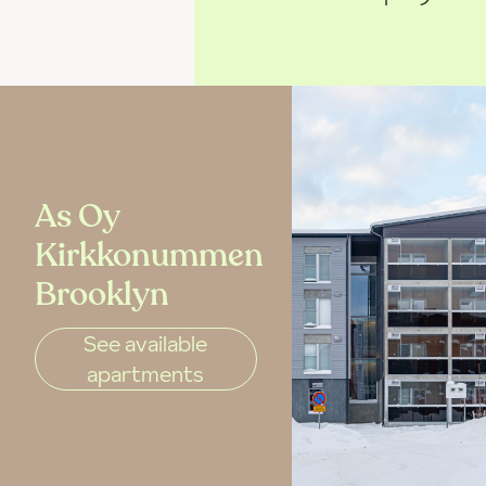
As Oy
Kirkkonummen
Brooklyn
See available
apartments