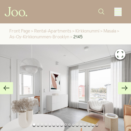
Front Page
>
Rental-Apartments
>
Kirkkonummi
>
Masala
>
As-Oy-Kirkkonummen-Brooklyn
>
2145