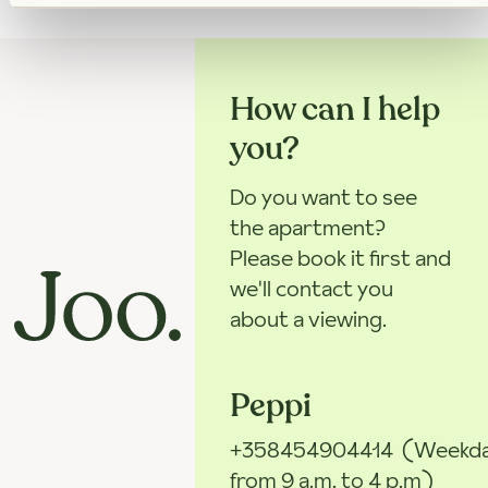
How can I help
you?
Do you want to see
the apartment?
Please book it first and
we'll contact you
about a viewing.
Peppi
+358454904414
(Weekd
from 9 a.m. to 4 p.m)