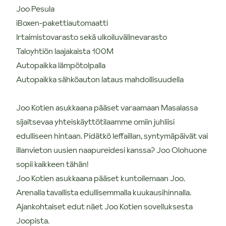
Joo Pesula
iBoxen-pakettiautomaatti
Irtaimistovarasto sekä ulkoiluvälinevarasto
Taloyhtiön laajakaista 100M
Autopaikka lämpötolpalla
Autopaikka sähköauton lataus mahdollisuudella
Joo Kotien asukkaana pääset varaamaan Masalassa
sijaitsevaa yhteiskäyttötilaamme omiin juhliisi
edulliseen hintaan. Pidätkö leffaillan, syntymäpäivät vai
illanvieton uusien naapureidesi kanssa? Joo Olohuone
sopii kaikkeen tähän!
Joo Kotien asukkaana pääset kuntoilemaan Joo.
Arenalla tavallista edullisemmalla kuukausihinnalla.
Ajankohtaiset edut näet Joo Kotien sovelluksesta
Joopista.