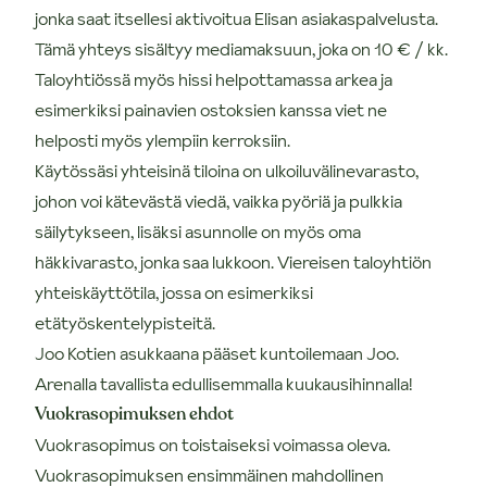
jonka saat itsellesi aktivoitua Elisan asiakaspalvelusta.
Tämä yhteys sisältyy mediamaksuun, joka on 10 € / kk.
Taloyhtiössä myös hissi helpottamassa arkea ja
esimerkiksi painavien ostoksien kanssa viet ne
helposti myös ylempiin kerroksiin.
Käytössäsi yhteisinä tiloina on ulkoiluvälinevarasto,
johon voi kätevästä viedä, vaikka pyöriä ja pulkkia
säilytykseen, lisäksi asunnolle on myös oma
häkkivarasto, jonka saa lukkoon. Viereisen taloyhtiön
yhteiskäyttötila, jossa on esimerkiksi
etätyöskentelypisteitä.
Joo Kotien asukkaana pääset kuntoilemaan Joo.
Arenalla tavallista edullisemmalla kuukausihinnalla!
Vuokrasopimuksen ehdot
Vuokrasopimus on toistaiseksi voimassa oleva.
Vuokrasopimuksen ensimmäinen mahdollinen