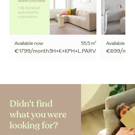
Available now
55.5
m²
Available now
€1799/month
3H+K+KPH+L.PARV
€699/mon
Didn't find
what you were
looking for?