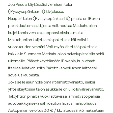
Joo Pesula käytössäsi viereisen talon
(Pyssysepänkaari 1) kivijalassa.
Naapuri talon (Pyssysepänkaari 5) pihalla on iBoxen-
pakettiautomaatti, josta voit noutaa Matkahuollon
kuljettamia verkkokauppaostoksia ja muita
Matkahuollon kuljettamia paketteja kätevästi
vuorokauden ympäri. Voit myös lähettää paketteja
kaikkialle Suomeen Matkahuollon palvelupisteisiin sekä
ulkomaille. Pääset käyttämään iBoxenia, kun lataat
itsellesi Matkahuolto Paketit -sovelluksen laitteesi
sovelluskaupasta.
Jokaiselle asunnolle oma irtaimistovarasto, lisäksi
yhteiskäytössä talon asukkaille on ulkoiluvälinevarasto.
Taloyhtiön pihalta vuokrattavissa lämmitystolpallisia
autopaikkoja sekä sähköauton lataus mahdollisuus.
Autopaikan veloitus 30 € / kk, lataussähkö maksetaan