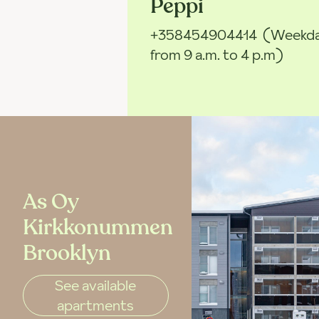
Peppi
+358454904414
(Weekd
from 9 a.m. to 4 p.m)
As Oy
Kirkkonummen
Brooklyn
See available
apartments