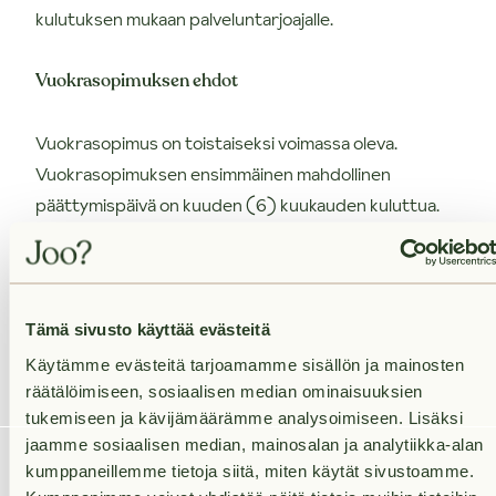
kulutuksen mukaan palveluntarjoajalle.
Vuokrasopimuksen ehdot
Vuokrasopimus on toistaiseksi voimassa oleva.
Vuokrasopimuksen ensimmäinen mahdollinen
päättymispäivä on kuuden (6) kuukauden kuluttua.
Edellytämme puhtaita luottotietoja ja tarkistamme
vuokranmaksukyvyn. Laaja kotivakuutus
vastuuosineen vaaditaan. Asukas tekee oman
sähkösopimuksen valitsemansa sähköyhtiön kanssa.
Tämä sivusto käyttää evästeitä
Käytämme evästeitä tarjoamamme sisällön ja mainosten
Olisiko tässä uusi kotisi?
räätälöimiseen, sosiaalisen median ominaisuuksien
tukemiseen ja kävijämäärämme analysoimiseen. Lisäksi
jaamme sosiaalisen median, mainosalan ja analytiikka-alan
Varaa asunto itsellesi klikkaamalla "Vuokraa asunto" ja
kumppaneillemme tietoja siitä, miten käytät sivustoamme.
muuta uuteen huolettomaan kotiisi! Varausta