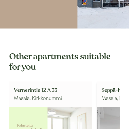
Other apartments suitable
for you
Vernerintie 12 A 33
Seppä-Kalle
Masala,
Kirkkonummi
Masala,
Kir