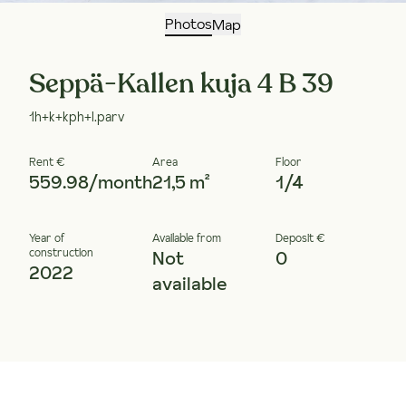
Photos
Map
Seppä-Kallen kuja 4 B 39
1h+k+kph+l.parv
Rent €
Area
Floor
559.98/month
21,5 m²
1/4
Year of
Available from
Deposit €
construction
Not
0
2022
available