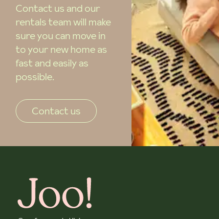
Contact us and our
rentals team will make
sure you can move in
to your new home as
fast and easily as
possible.
Contact us