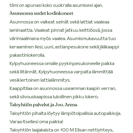
tiimi on apunasi koko vuokralla asumisesi ajan.
Asunnossa uudet kodinkoneet
Asunnossa on valkeat seinät sekä lattiat vaaleaa
laminaattia. Vaaleat pinnat jatkuu keittiössä, jossa
värimaailmana myös vaalea. Asumismukavuutta tuo
keraaminen liesi, uuni, astianpesukone sekä jääkaappi
pakastinlokerolla.
Kylpyhuoneessa omalle pyykinpesukoneelle paikka
sekä liitännät. Kylpyhuoneessa varpaita lämmittää
vesikiertoinen lattialämmitys.
Kaappitilaa on asunnossa useamman kaapin verran,
sekä siivouskaapissa lukollinen pikku lokero.
Taloyhtiön palvelut ja Joo. Arena
Taloyhtiön pihalta löytyy lämpötolpallisia autopaikkoja.
Varaa itsellesi oma paikka!
Taloyhtiön laajakaista on 100 M Elisan nettiyhteys,