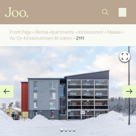
Front Page
>
Rental-Apartments
>
Kirkkonummi
>
Masala
>
As-Oy-Kirkkonummen-Brooklyn
>
2111