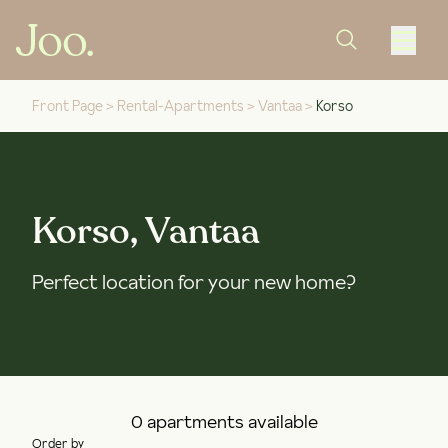
Front Page
>
Rental-Apartments
>
Vantaa
>
Korso
Korso, Vantaa
Perfect location for your new home?
0 apartments available
Order by