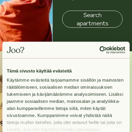
Search
apartments
Tämä sivusto käyttää evästeitä
Need help?
Käytämme evästeitä tarjoamamme sisällön ja mainosten
räätälöimiseen, sosiaalisen median ominaisuuksien
Contact us and we will
tukemiseen ja kävijämäärämme analysoimiseen. Lisäksi
help you move in to
jaamme sosiaalisen median, mainosalan ja analytiikka-
alan kumppaneillemme tietoja siitä, miten käytät
your new home as
sivustoamme. Kumppanimme voivat yhdistää näitä
swiftly as possible.
tietoja muihin tietoihin, joita olet antanut heille tai joita on
kerätty, kun olet käyttänyt heidän palvelujaan.