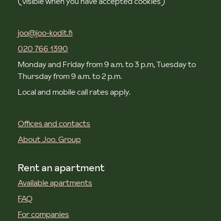
(visible when you have accepted cookies)
joo@joo-kodit.fi
020 766 1390
Monday and Friday from 9 a.m. to 3 p.m, Tuesday to
Thursday from 9 a.m. to 2 p.m.
Local and mobile call rates apply.
Offices and contacts
About Joo. Group
Rent an apartment
Available apartments
FAQ
For companies