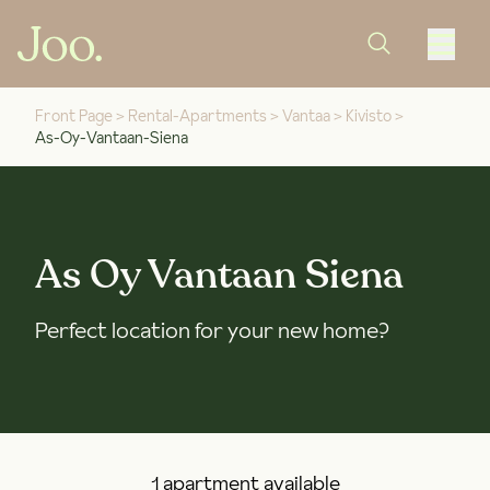
Front Page
>
Rental-Apartments
>
Vantaa
>
Kivisto
>
As-Oy-Vantaan-Siena
As Oy Vantaan Siena
Perfect location for your new home?
1 apartment available