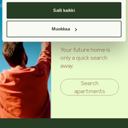
Salli kaikki
On the lookout
for a new
Muokkaa
home?
Your future home is
only a quick search
away.
Search
apartments