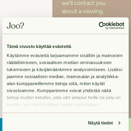
we'll contact you
about a viewing.
Ellen
ellen.puolitaival@joo-
Tämä sivusto käyttää evästeitä
kodit.fi
Käytämme evästeitä tarjoamamme sisällön ja mainosten
+358400 213
räätälöimiseen, sosiaalisen median ominaisuuksien
386
(Weekdays from
tukemiseen ja kävijämäärämme analysoimiseen. Lisäksi
jaamme sosiaalisen median, mainosalan ja analytiikka-
9 a.m. to 4 p.m)
alan kumppaneillemme tietoja siitä, miten käytät
sivustoamme. Kumppanimme voivat yhdistää näitä
Email us
tietoja muihin tietoihin, joita olet antanut heille tai joita on
kerätty, kun olet käyttänyt heidän palvelujaan.
Näytä tiedot