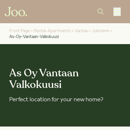
Front Page
>
Rental-Apartments
>
Vantaa
>
Jokiniemi
>
As-Oy-Vantaan-Valkokuusi
As Oy Vantaan
Valkokuusi
Perfect location for your new home?