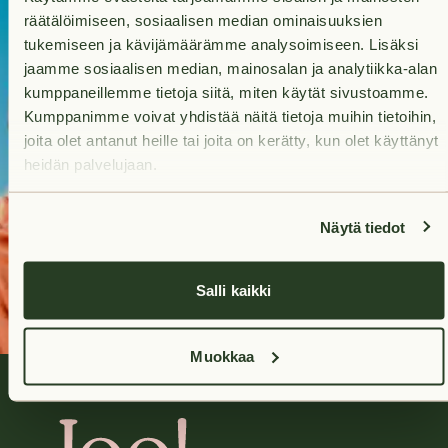
for a new
räätälöimiseen, sosiaalisen median ominaisuuksien
tukemiseen ja kävijämäärämme analysoimiseen. Lisäksi
home?
jaamme sosiaalisen median, mainosalan ja analytiikka-alan
kumppaneillemme tietoja siitä, miten käytät sivustoamme.
Your future home is
Kumppanimme voivat yhdistää näitä tietoja muihin tietoihin,
only a quick search
joita olet antanut heille tai joita on kerätty, kun olet käyttänyt
heidän palvelujaan.
away.
Search
Näytä tiedot
apartments
Salli kaikki
Muokkaa