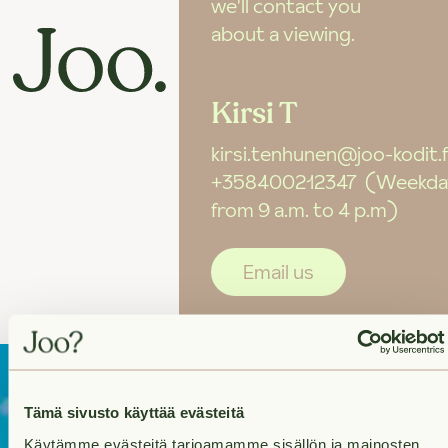
we'll contact you
about a viewing.
Kirsi T
kirsi.tenhunen@joo-kodit.f
+358400212347
(Weekda
from 9 a.m. to 4 p.m)
Email us
Tämä sivusto käyttää evästeitä
On the lookout
Käytämme evästeitä tarjoamamme sisällön ja mainosten