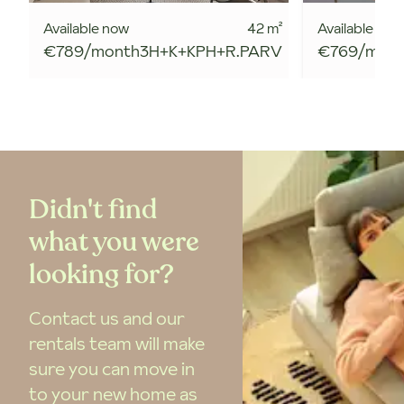
Available now
42
m²
Available now
€789/month
3H+K+KPH+R.PARV
€769/mon
Didn't find
what you were
looking for?
Contact us and our
rentals team will make
sure you can move in
to your new home as