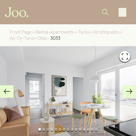
Front Page
>
Rental-Apartments
>
Turku
>
Kirstinpuisto
>
As-Oy-Turun-Olva
>
3033