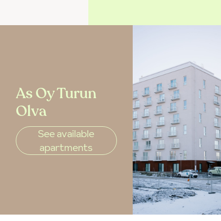
As Oy Turun
Olva
See available
apartments