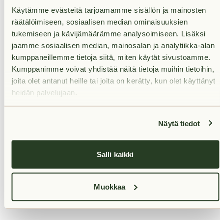
vastaanottamisen jälkeen.
Käytämme evästeitä tarjoamamme sisällön ja mainosten
räätälöimiseen, sosiaalisen median ominaisuuksien
tukemiseen ja kävijämäärämme analysoimiseen. Lisäksi
jaamme sosiaalisen median, mainosalan ja analytiikka-alan
kumppaneillemme tietoja siitä, miten käytät sivustoamme.
Kumppanimme voivat yhdistää näitä tietoja muihin tietoihin,
Rent
joita olet antanut heille tai joita on kerätty, kun olet käyttänyt
heidän palvelujaan.
Services nearby
Näytä tiedot
Salli kaikki
Transport links nearby
Muokkaa