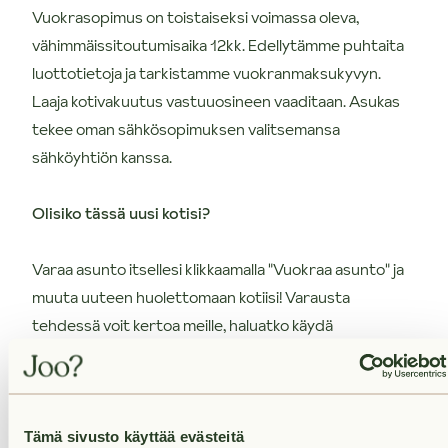
Vuokrasopimus on toistaiseksi voimassa oleva,
vähimmäissitoutumisaika 12kk. Edellytämme puhtaita
luottotietoja ja tarkistamme vuokranmaksukyvyn.
Laaja kotivakuutus vastuuosineen vaaditaan. Asukas
tekee oman sähkösopimuksen valitsemansa
sähköyhtiön kanssa.
Olisiko tässä uusi kotisi?
Varaa asunto itsellesi klikkaamalla "Vuokraa asunto" ja
muuta uuteen huolettomaan kotiisi! Varausta
tehdessä voit kertoa meille, haluatko käydä
asuntonäytöllä ennen vuokrasopimuksen
allekirjoittamista. Voit vuokrata asunnon myös
videoesittelyllä tai kokonaan ilman näyttöä. Olemme
sinuun yhteydessä mahdollisimman pian varauksesi
Tämä sivusto käyttää evästeitä