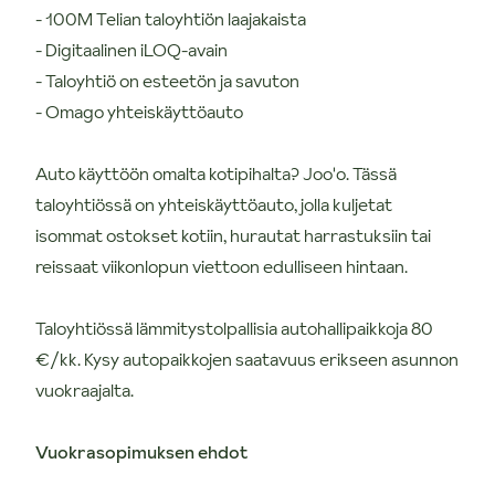
- 100M Telian taloyhtiön laajakaista
- Digitaalinen iLOQ-avain
- Taloyhtiö on esteetön ja savuton
- Omago yhteiskäyttöauto
Auto käyttöön omalta kotipihalta? Joo'o. Tässä
taloyhtiössä on yhteiskäyttöauto, jolla kuljetat
isommat ostokset kotiin, hurautat harrastuksiin tai
reissaat viikonlopun viettoon edulliseen hintaan.
Taloyhtiössä lämmitystolpallisia autohallipaikkoja 80
€/kk. Kysy autopaikkojen saatavuus erikseen asunnon
vuokraajalta.
Vuokrasopimuksen ehdot