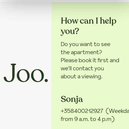
How can I help
you?
Do you want to see
the apartment?
Please book it first and
we'll contact you
about a viewing.
Sonja
+358400212927
(Weekda
from 9 a.m. to 4 p.m)