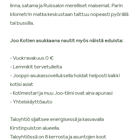
linna, satama ja Ruissalon merelliset maisemat. Parin
kilometrin matka keskustaan taittuu nopeasti pyörällä
tai bussilla.
Joo Kotien asukkaana nautit myös näistä eduista:
- Vuokravakuus 0 €
- Lemmikit tervetulleita
- Jooppi-asukassovelluksella hoidat helposti kaikki
kotisi asiat
- Kotimestari ja muu Joo-tiimi ovat aina apunasi
- Yhteiskäyttöauto
Taloyhtiö sijaitsee energisessä ja kasvavalla
Kirstinpuiston alueella.
Taloyhtiössä on 8 kerrosta ja asuntojen koot