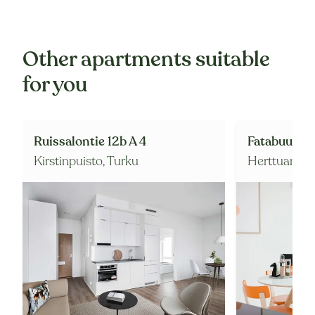
Other apartments suitable
for you
Ruissalontie 12b A 4
Fatabuurink
Kirstinpuisto,
Turku
Herttuanku