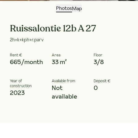
Photos
Map
Ruissalontie 12b A 27
2h+k+kph+r.parv
Rent €
Area
Floor
665/month
33 m²
3/8
Year of
Available from
Deposit €
construction
Not
0
2023
available