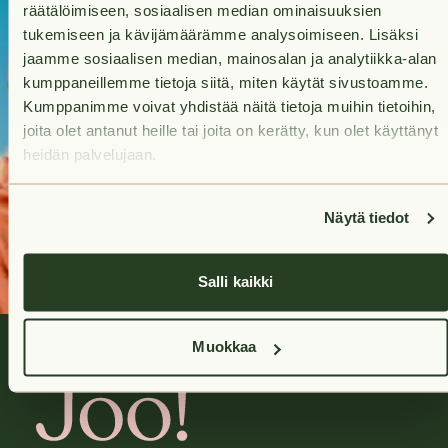
räätälöimiseen, sosiaalisen median ominaisuuksien
home?
tukemiseen ja kävijämäärämme analysoimiseen. Lisäksi
jaamme sosiaalisen median, mainosalan ja analytiikka-alan
Your future home is
kumppaneillemme tietoja siitä, miten käytät sivustoamme.
only a quick search
Kumppanimme voivat yhdistää näitä tietoja muihin tietoihin,
away.
joita olet antanut heille tai joita on kerätty, kun olet käyttänyt
heidän palvelujaan.
Search
apartments
Näytä tiedot
Salli kaikki
Muokkaa