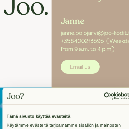
Janne
janne.polojarvi@joo-kodit.f
+358400213595
(Weekd
from 9 a.m. to 4 p.m)
Email us
On the lookout
Tämä sivusto käyttää evästeitä
for a new
Käytämme evästeitä tarjoamamme sisällön ja mainosten