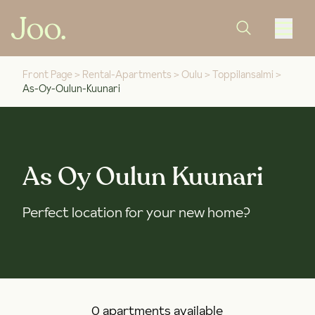
Front Page
>
Rental-Apartments
>
Oulu
>
Toppilansalmi
>
As-Oy-Oulun-Kuunari
As Oy Oulun Kuunari
Perfect location for your new home?
0 apartments available