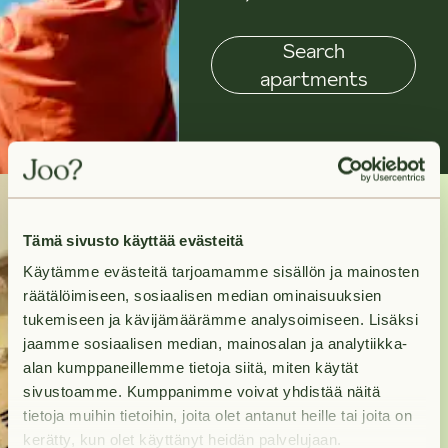
Search
apartments
Tämä sivusto käyttää evästeitä
Need help?
Käytämme evästeitä tarjoamamme sisällön ja mainosten
räätälöimiseen, sosiaalisen median ominaisuuksien
Contact us and we will
tukemiseen ja kävijämäärämme analysoimiseen. Lisäksi
help you move in to
jaamme sosiaalisen median, mainosalan ja analytiikka-
alan kumppaneillemme tietoja siitä, miten käytät
your new home as
sivustoamme. Kumppanimme voivat yhdistää näitä
swiftly as possible.
tietoja muihin tietoihin, joita olet antanut heille tai joita on
kerätty, kun olet käyttänyt heidän palvelujaan.