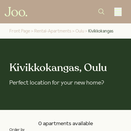
Front Page
>
Rental-Apartments
>
Oulu
>
Kivikkokangas
Kivikkokangas, Oulu
Perfect location for your new home?
0 apartments available
Order by