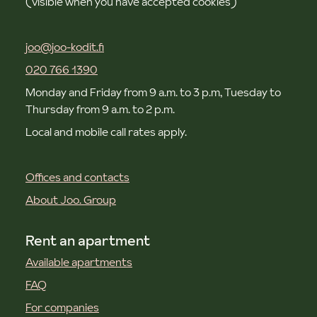
(visible when you have accepted cookies)
joo@joo-kodit.fi
020 766 1390
Monday and Friday from 9 a.m. to 3 p.m, Tuesday to
Thursday from 9 a.m. to 2 p.m.
Local and mobile call rates apply.
Offices and contacts
About Joo. Group
Rent an apartment
Available apartments
FAQ
For companies