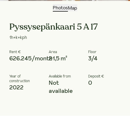
Photos
Map
Pyssysepänkaari 5 A 17
1h+k+kph
Rent €
Area
Floor
626.245/month
21,5 m²
3/4
Year of
Available from
Deposit €
construction
Not
0
2022
available