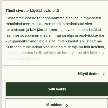
tehdessä voit kertoa meille, haluatko käydä
asuntonäytöllä ennen vuokrasopimuksen
Tämä sivusto käyttää evästeitä
allekirjoittamista. Olemme sinuun yhteydessä
Käytämme evästeitä tarjoamamme sisällön ja mainosten
mahdollisimman pian varauksesi vastaanottamisen
räätälöimiseen, sosiaalisen median ominaisuuksien
tukemiseen ja kävijämäärämme analysoimiseen. Lisäksi
jaamme sosiaalisen median, mainosalan ja analytiikka-alan
kumppaneillemme tietoja siitä, miten käytät sivustoamme.
Kumppanimme voivat yhdistää näitä tietoja muihin tietoihin,
joita olet antanut heille tai joita on kerätty, kun olet käyttänyt
Rent
heidän palvelujaan.
Näytä tiedot
Services nearby
Salli kaikki
Transport links nearby
Muokkaa