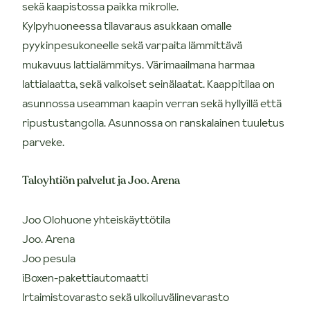
sekä kaapistossa paikka mikrolle.
Kylpyhuoneessa tilavaraus asukkaan omalle
pyykinpesukoneelle sekä varpaita lämmittävä
mukavuus lattialämmitys. Värimaailmana harmaa
lattialaatta, sekä valkoiset seinälaatat. Kaappitilaa on
asunnossa useamman kaapin verran sekä hyllyillä että
ripustustangolla. Asunnossa on ranskalainen tuuletus
parveke.
Taloyhtiön palvelut ja Joo. Arena
Joo Olohuone yhteiskäyttötila
Joo. Arena
Joo pesula
iBoxen-pakettiautomaatti
Irtaimistovarasto sekä ulkoiluvälinevarasto