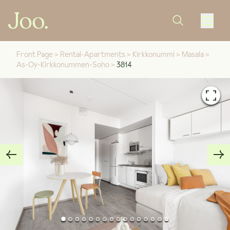
Front Page
>
Rental-Apartments
>
Kirkkonummi
>
Masala
>
As-Oy-Kirkkonummen-Soho
>
3814