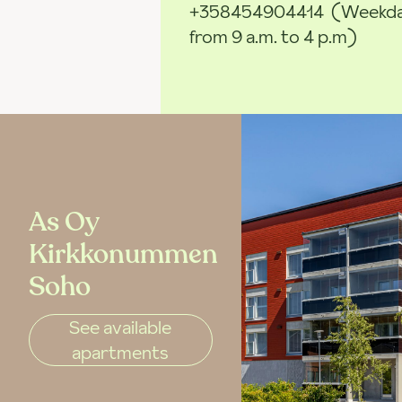
+358454904414
(Weekd
from 9 a.m. to 4 p.m)
As Oy
Kirkkonummen
Soho
See available
apartments