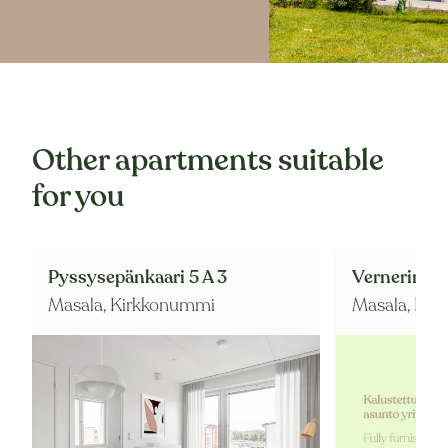
Other apartments suitable
for you
Pyssysepänkaari 5 A 3
Vernerintie 
Masala,
Kirkkonummi
Masala,
Kir