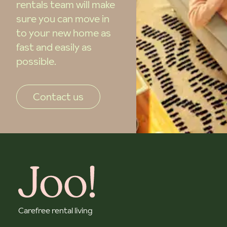
rentals team will make
sure you can move in
to your new home as
fast and easily as
possible.
Contact us
Carefree rental living