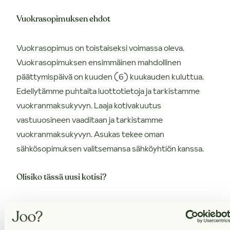
Vuokrasopimuksen ehdot
Vuokrasopimus on toistaiseksi voimassa oleva.
Vuokrasopimuksen ensimmäinen mahdollinen
päättymispäivä on kuuden (6) kuukauden kuluttua.
Edellytämme puhtaita luottotietoja ja tarkistamme
vuokranmaksukyvyn. Laaja kotivakuutus
vastuuosineen vaaditaan ja tarkistamme
vuokranmaksukyvyn. Asukas tekee oman
sähkösopimuksen valitsemansa sähköyhtiön kanssa.
Olisiko tässä uusi kotisi?
Varaa asunto itsellesi klikkaamalla "Vuokraa asunto" ja
muuta uuteen huolettomaan kotiisi! Varausta