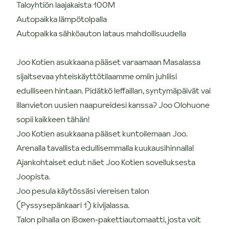
Taloyhtiön laajakaista 100M
Autopaikka lämpötolpalla
Autopaikka sähköauton lataus mahdollisuudella
Joo Kotien asukkaana pääset varaamaan Masalassa
sijaitsevaa yhteiskäyttötilaamme omiin juhliisi
edulliseen hintaan. Pidätkö leffaillan, syntymäpäivät vai
illanvieton uusien naapureidesi kanssa? Joo Olohuone
sopii kaikkeen tähän!
Joo Kotien asukkaana pääset kuntoilemaan Joo.
Arenalla tavallista edullisemmalla kuukausihinnalla!
Ajankohtaiset edut näet Joo Kotien sovelluksesta
Joopista.
Joo pesula käytössäsi viereisen talon
(Pyssysepänkaari 1) kivijalassa.
Talon pihalla on iBoxen-pakettiautomaatti, josta voit