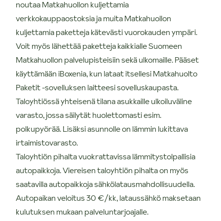
noutaa Matkahuollon kuljettamia
verkkokauppaostoksia ja muita Matkahuollon
kuljettamia paketteja kätevästi vuorokauden ympäri.
Voit myös lähettää paketteja kaikkialle Suomeen
Matkahuollon palvelupisteisiin sekä ulkomaille. Pääset
käyttämään iBoxenia, kun lataat itsellesi Matkahuolto
Paketit -sovelluksen laitteesi sovelluskaupasta.
Taloyhtiössä yhteisenä tilana asukkaille ulkoiluväline
varasto, jossa säilytät huolettomasti esim.
polkupyörää. Lisäksi asunnolle on lämmin lukittava
irtaimistovarasto.
Taloyhtiön pihalta vuokrattavissa lämmitystolpallisia
autopaikkoja. Viereisen taloyhtiön pihalta on myös
saatavilla autopaikkoja sähkölatausmahdollisuudella.
Autopaikan veloitus 30 €/kk, lataussähkö maksetaan
kulutuksen mukaan palveluntarjoajalle.