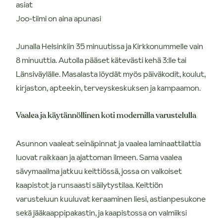
asiat
Joo-tiimi on aina apunasi
Junalla Helsinkiin 35 minuutissa ja Kirkkonummelle vain
8 minuuttia. Autolla pääset kätevästi kehä 3:lle tai
Länsiväylälle. Masalasta löydät myös päiväkodit, koulut,
kirjaston, apteekin, terveyskeskuksen ja kampaamon.
Vaalea ja käytännöllinen koti modernilla varustelulla
Asunnon vaaleat seinäpinnat ja vaalea laminaattilattia
luovat raikkaan ja ajattoman ilmeen. Sama vaalea
sävymaailma jatkuu keittiössä, jossa on valkoiset
kaapistot ja runsaasti säilytystilaa. Keittiön
varusteluun kuuluvat keraaminen liesi, astianpesukone
sekä jääkaappipakastin, ja kaapistossa on valmiiksi