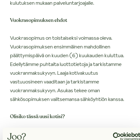
kulutuksen mukaan palveluntarjoajalle.
Vuokrasopimuksen ehdot
Vuokrasopimus on toistaiseksi voimassa oleva.
Vuokrasopimuksen ensimmäinen mahdollinen
päättymispäivä on kuuden (6) kuukauden kuluttua.
Edellytämme puhtaita luottotietoja ja tarkistamme
vuokranmaksukyvyn. Laaja kotivakuutus
vastuuosineen vaaditaan ja tarkistamme
vuokranmaksukyvyn. Asukas tekee oman
sähkösopimuksen valitsemansa sähköyhtiön kanssa.
Olisiko tässä uusi kotisi?
Varaa asunto itsellesi klikkaamalla "Vuokraa asunto" ja