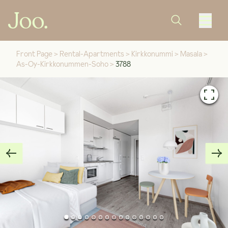
Front Page
>
Rental-Apartments
>
Kirkkonummi
>
Masala
>
As-Oy-Kirkkonummen-Soho
>
3788