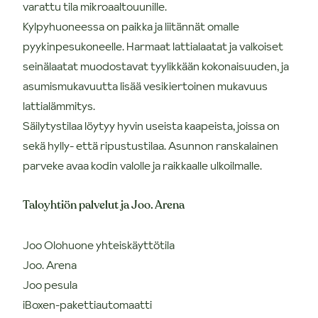
varattu tila mikroaaltouunille.
Kylpyhuoneessa on paikka ja liitännät omalle
pyykinpesukoneelle. Harmaat lattialaatat ja valkoiset
seinälaatat muodostavat tyylikkään kokonaisuuden, ja
asumismukavuutta lisää vesikiertoinen mukavuus
lattialämmitys.
Säilytystilaa löytyy hyvin useista kaapeista, joissa on
sekä hylly- että ripustustilaa. Asunnon ranskalainen
parveke avaa kodin valolle ja raikkaalle ulkoilmalle.
Taloyhtiön palvelut ja Joo. Arena
Joo Olohuone yhteiskäyttötila
Joo. Arena
Joo pesula
iBoxen-pakettiautomaatti