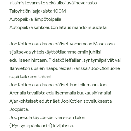
Irtaimistovarasto sekä ulkoiluvälinevarasto
Taloyhtiön laajakaista 100M
Autopaikka lämpötolpalla
Autopaikka sähköauton lataus mahdollisuudella
Joo Kotien asukkaana pääset varaamaan Masalassa
sijaitsevaa yhteiskäyttötilaamme omiin juhliisi
edulliseen hintaan. Pidätkö leffaillan, syntymäpäivät vai
illanvieton uusien naapureidesi kanssa? Joo Olohuone
sopii kaikkeen tähän!
Joo Kotien asukkaana pääset kuntoilemaan Joo.
Arenalla tavallista edullisemmalla kuukausihinnalla!
Ajankohtaiset edut näet Joo Kotien sovelluksesta
Joopista.
Joo pesula käytössäsi viereisen talon
(Pyssysepänkaari 1) kivijalassa.