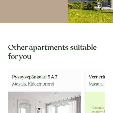
Other apartments suitable
for you
Pyssysepänkaari 5 A 3
Vernerintie 
Masala,
Kirkkonummi
Masala,
Kir