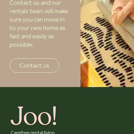
Contact us and our
rentals team will make
sure you can move in
to your new home as
fast and easily as
possible.
Contact us
Carefree rental living