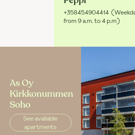
Peppi
+358454904414
(Weekd
from 9 a.m. to 4 p.m)
As Oy
Kirkkonummen
Soho
See available
apartments