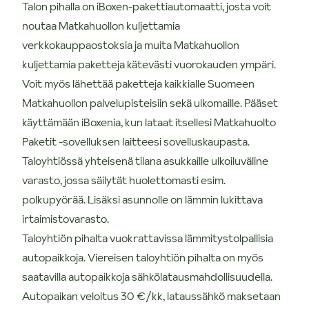
Talon pihalla on iBoxen-pakettiautomaatti, josta voit
noutaa Matkahuollon kuljettamia
verkkokauppaostoksia ja muita Matkahuollon
kuljettamia paketteja kätevästi vuorokauden ympäri.
Voit myös lähettää paketteja kaikkialle Suomeen
Matkahuollon palvelupisteisiin sekä ulkomaille. Pääset
käyttämään iBoxenia, kun lataat itsellesi Matkahuolto
Paketit -sovelluksen laitteesi sovelluskaupasta.
Taloyhtiössä yhteisenä tilana asukkaille ulkoiluväline
varasto, jossa säilytät huolettomasti esim.
polkupyörää. Lisäksi asunnolle on lämmin lukittava
irtaimistovarasto.
Taloyhtiön pihalta vuokrattavissa lämmitystolpallisia
autopaikkoja. Viereisen taloyhtiön pihalta on myös
saatavilla autopaikkoja sähkölatausmahdollisuudella.
Autopaikan veloitus 30 €/kk, lataussähkö maksetaan