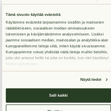
muuta uuteen huolettomaan kotiisi! Varausta
tehdessä voit kertoa meille, haluatko käydä
Tämä sivusto käyttää evästeitä
asuntonäytöllä ennen vuokrasopimuksen
Käytämme evästeitä tarjoamamme sisällön ja mainosten
allekirjoittamista. Olemme sinuun yhteydessä
räätälöimiseen, sosiaalisen median ominaisuuksien
mahdollisimman pian varauksesi vastaanottamisen
tukemiseen ja kävijämäärämme analysoimiseen. Lisäksi
jaamme sosiaalisen median, mainosalan ja analytiikka-alan
kumppaneillemme tietoja siitä, miten käytät sivustoamme.
Kumppanimme voivat yhdistää näitä tietoja muihin tietoihin,
joita olet antanut heille tai joita on kerätty, kun olet käyttänyt
heidän palvelujaan.
Rent
Näytä tiedot
Services nearby
Salli kaikki
Transport links nearby