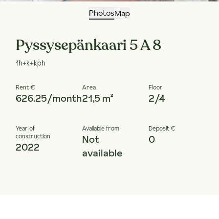
Photos
Map
Pyssysepänkaari 5 A 8
1h+k+kph
Rent €
Area
Floor
626.25/month
21,5 m²
2/4
Year of
Available from
Deposit €
construction
Not
0
2022
available