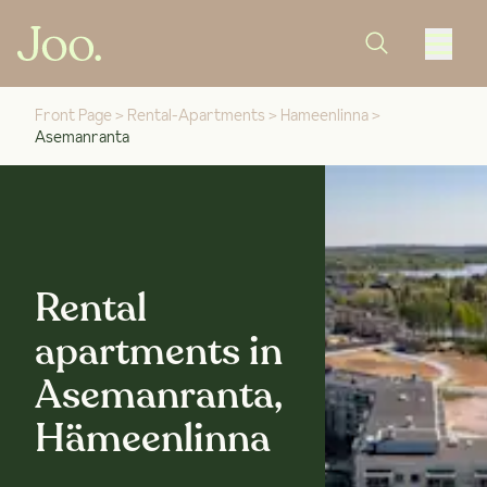
Front Page
>
Rental-Apartments
>
Hameenlinna
>
Asemanranta
Rental
apartments in
Asemanranta,
Hämeenlinna