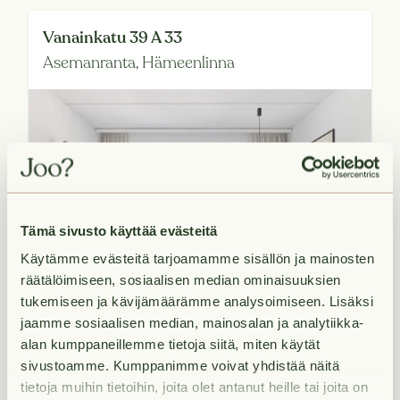
Vanainkatu 39 A 33
Asemanranta,
Hämeenlinna
Tämä sivusto käyttää evästeitä
Käytämme evästeitä tarjoamamme sisällön ja mainosten
räätälöimiseen, sosiaalisen median ominaisuuksien
tukemiseen ja kävijämäärämme analysoimiseen. Lisäksi
jaamme sosiaalisen median, mainosalan ja analytiikka-
Available from 2026-10-
alan kumppaneillemme tietoja siitä, miten käytät
01
22.5
m²
sivustoamme. Kumppanimme voivat yhdistää näitä
€569/month
1H+K+ALK+KPH+L.PARV
tietoja muihin tietoihin, joita olet antanut heille tai joita on