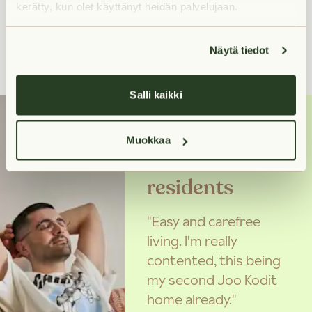
kerätty, kun olet käyttänyt heidän palvelujaan.
1
Näytä tiedot
Salli kaikki
Muokkaa
Hear from our
residents
"Easy and carefree
living. I'm really
contented, this being
my second Joo Kodit
home already."