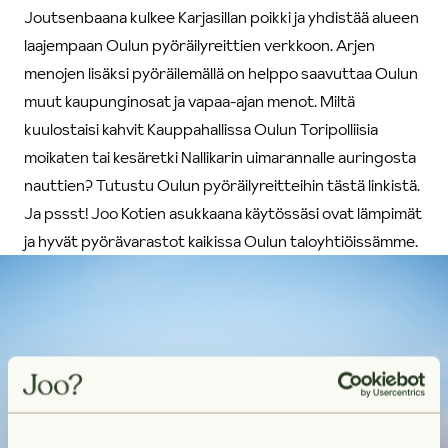
Joutsenbaana kulkee Karjasillan poikki ja yhdistää alueen
laajempaan Oulun pyöräilyreittien verkkoon. Arjen
menojen lisäksi pyöräilemällä on helppo saavuttaa Oulun
muut kaupunginosat ja vapaa-ajan menot. Miltä
kuulostaisi kahvit Kauppahallissa Oulun Toripolliisia
moikaten tai kesäretki Nallikarin uimarannalle auringosta
nauttien?
Tutustu Oulun pyöräilyreitteihin tästä linkistä.
Ja pssst! Joo Kotien asukkaana käytössäsi ovat lämpimät
ja hyvät pyörävarastot kaikissa Oulun taloyhtiöissämme.