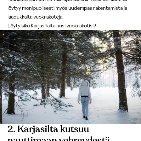
löytyy monipuolisesti myös uudempaa rakentamista ja
laadukkaita vuokrakoteja.
Löytyisikö Karjasillalta uusi vuokrakotisi?
2. Karjasilta kutsuu
nauttimaan vehreydestä