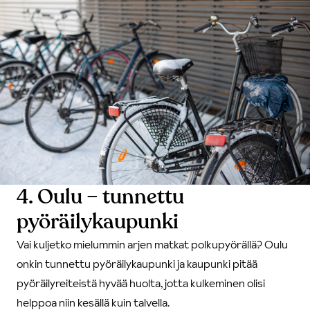
4. Oulu – tunnettu
pyöräilykaupunki
Vai kuljetko mielummin arjen matkat polkupyörällä? Oulu
onkin tunnettu pyöräilykaupunki ja kaupunki pitää
pyöräilyreiteistä hyvää huolta, jotta kulkeminen olisi
helppoa niin kesällä kuin talvella.