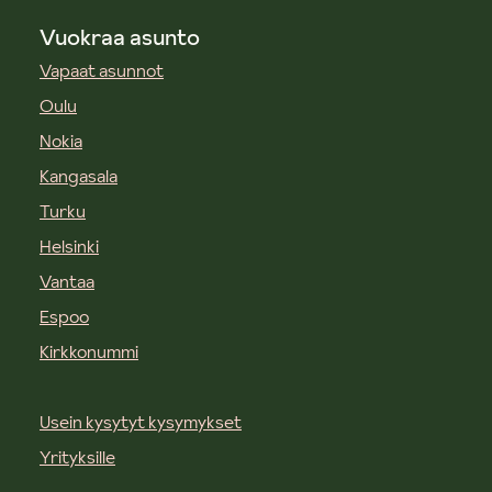
Vuokraa asunto
Vapaat asunnot
Oulu
Nokia
Kangasala
Turku
Helsinki
Vantaa
Espoo
Kirkkonummi
Usein kysytyt kysymykset
Yrityksille