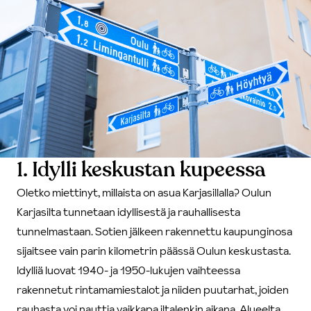
1. Idylli keskustan kupeessa
Oletko miettinyt, millaista on asua Karjasillalla? Oulun
Karjasilta tunnetaan idyllisestä ja rauhallisesta
tunnelmastaan. Sotien jälkeen rakennettu kaupunginosa
sijaitsee vain parin kilometrin päässä Oulun keskustasta.
Idylliä luovat 1940- ja 1950-lukujen vaihteessa
rakennetut rintamamiestalot ja niiden puutarhat, joiden
rauhasta voi nauttia vaikkapa iltalenkin aikana. Alueelta