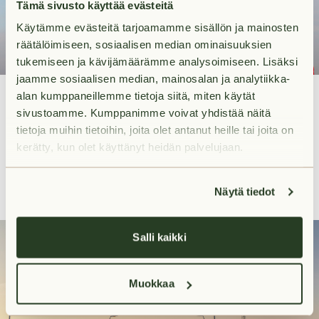
Tämä sivusto käyttää evästeitä
Käytämme evästeitä tarjoamamme sisällön ja mainosten
räätälöimiseen, sosiaalisen median ominaisuuksien
tukemiseen ja kävijämäärämme analysoimiseen. Lisäksi
jaamme sosiaalisen median, mainosalan ja analytiikka-
5. Arjen ostokset läheltä
alan kumppaneillemme tietoja siitä, miten käytät
Palvelut Karjasillalla ovat hyvät. Päivittäistavarakaupat ja
sivustoamme. Kumppanimme voivat yhdistää näitä
pikaruokaravintolat löytyvät läheltä, lyhyen kävelymatkan
tietoja muihin tietoihin, joita olet antanut heille tai joita on
kerätty, kun olet käyttänyt heidän palvelujaan.
päästä Joutsensillan päädystä. Ruokaostokset ja kodin
hankinnat saa täällä tehtyä helposti ja nopeasti. Prisman
ja muita isompia kauppoja saavutat helposti
Näytä tiedot
Joutsensillan toiselta puolelta Limingantullista.
Salli kaikki
Muokkaa