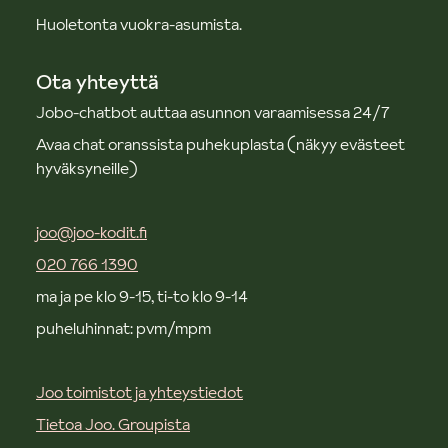
Huoletonta vuokra-asumista.
Ota yhteyttä
Jobo-chatbot auttaa asunnon varaamisessa 24/7
Avaa chat oranssista puhekuplasta (näkyy evästeet
hyväksyneille)
joo@joo-kodit.fi
020 766 1390
ma ja pe klo 9-15, ti-to klo 9-14
puheluhinnat: pvm/mpm
Joo toimistot ja yhteystiedot
Tietoa Joo. Groupista