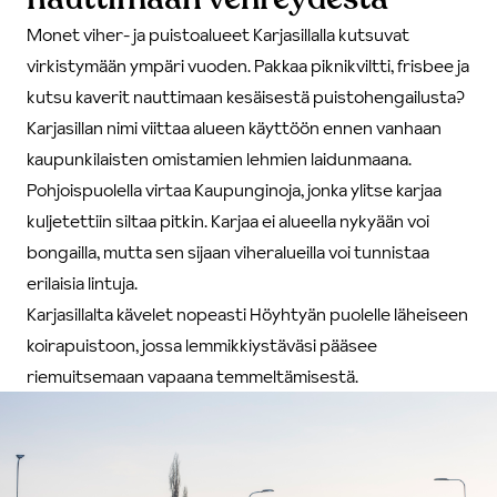
Monet viher- ja puistoalueet Karjasillalla kutsuvat
virkistymään ympäri vuoden. Pakkaa piknikviltti, frisbee ja
kutsu kaverit nauttimaan kesäisestä puistohengailusta?
Karjasillan nimi viittaa alueen käyttöön ennen vanhaan
kaupunkilaisten omistamien lehmien laidunmaana.
Pohjoispuolella virtaa Kaupunginoja, jonka ylitse karjaa
kuljetettiin siltaa pitkin. Karjaa ei alueella nykyään voi
bongailla, mutta sen sijaan viheralueilla voi tunnistaa
erilaisia lintuja.
Karjasillalta kävelet nopeasti Höyhtyän puolelle läheiseen
koirapuistoon, jossa lemmikkiystäväsi pääsee
riemuitsemaan vapaana temmeltämisestä.