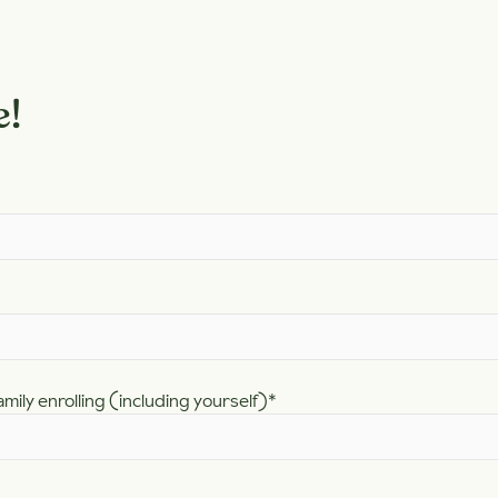
e!
mily enrolling (including yourself)
*