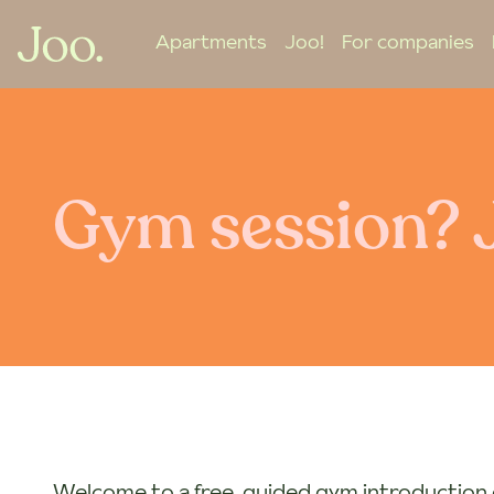
Apartments
Joo!
For companies
Gym session? 
Welcome to a free, guided gym introduction 