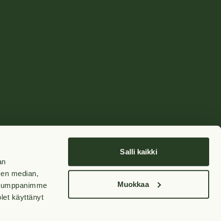
Salli kaikki
an
sen median,
Muokkaa
. Kumppanimme
olet käyttänyt