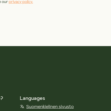
n our
privacy policy.
e?
Languages
Suomenkielinen sivusto