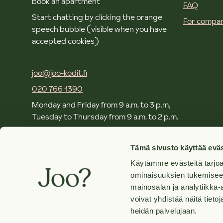
book an apartment
FAQ
Start chatting by clicking the orange
For compan
speech bubble (visible when you have
accepted cookies)
joo@joo-kodit.fi
020 766 1390
Monday and Friday from 9 a.m. to 3 p.m,
Tuesday to Thursday from 9 a.m. to 2 p.m.
Local and mobile call rates apply.
Tämä sivusto käyttää eväs
Käytämme evästeitä tarjoa
Offices and contacts
ominaisuuksien tukemisee
About Joo. Group
mainosalan ja analytiikka
voivat yhdistää näitä tietoja
heidän palvelujaan.
©
2026
Joo Kodit