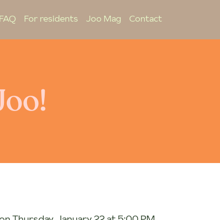
FAQ
For residents
Joo Mag
Contact
Joo!
on Thursday, January 22 at 5:00 PM.