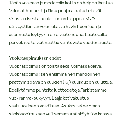
Tähän vaaleaan ja moderniin kotiin on helppo ihastua.
Valoisat huoneet ja fiksu pohjaratkaisu tekevät
sisustamisesta huolettoman helppoa. Myös
säilytystilan tarve on otettu hyvin huomioon ja
asunnosta löytyykin oma vaatehuone. Lasitetulta
parvekkeelta voit nauttia vaihtuvista vuodenajoista.
Vuokrasopimuksen ehdot
Vuokrasopimus on toistaiseksi voimassa oleva.
Vuokrasopimuksen ensimmäinen mahdollinen
päättymispäivä on kuuden (6) kuukauden kuluttua.
Edellytämme puhtaita luottotietoja.Tarkistamme
vuokranmaksukyvyn. Laaja kotivakuutus
vastuuosineen vaaditaan. Asukas tekee oman
sähkösopimuksen valitsemansa sähköyhtiön kanssa.