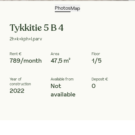
Photos
Map
Tykkitie 5 B 4
2h+k+kph+l.parv
Rent €
Area
Floor
789/month
47,5 m²
1/5
Year of
Available from
Deposit €
construction
Not
0
2022
available