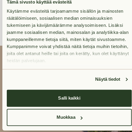
Janina
Tämä sivusto käyttää evästeitä
+358400212780
(Weekda
Käytämme evästeitä tarjoamamme sisällön ja mainosten
räätälöimiseen, sosiaalisen median ominaisuuksien
from 9 a.m. to 4 p.m)
tukemiseen ja kävijämäärämme analysoimiseen. Lisäksi
jaamme sosiaalisen median, mainosalan ja analytiikka-alan
kumppaneillemme tietoja siitä, miten käytät sivustoamme.
Kumppanimme voivat yhdistää näitä tietoja muihin tietoihin,
joita olet antanut heille tai joita on kerätty, kun olet käyttänyt
heidän palvelujaan.
As Oy
Näytä tiedot
Tuusulan
Salli kaikki
Majuri
See available
Muokkaa
apartments