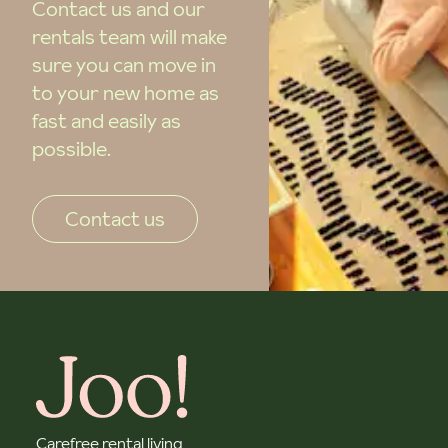
Contact us and our
rentals team will make
sure you can move in
to your new home as
fast and easily as
possible.
Contact us
Carefree rental living