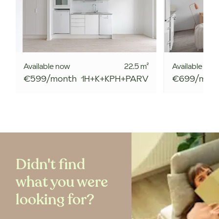
Available now
22.5
m²
Available now
€599/month
1H+K+KPH+PARV
€699/mon
Didn't find
what you were
looking for?