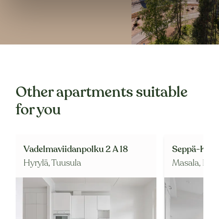
Other apartments suitable
for you
Vadelmaviidanpolku 2 A 18
Seppä-Kalle
Hyrylä,
Tuusula
Masala,
Kir