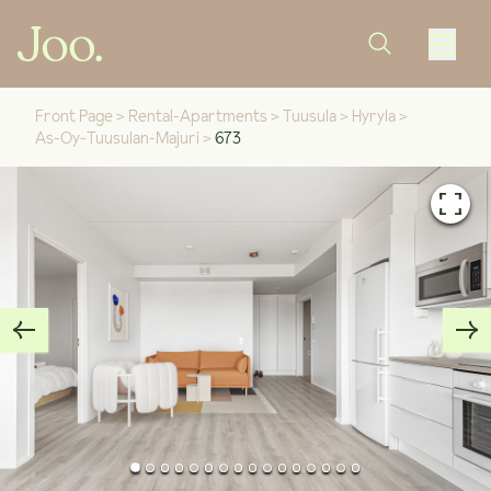
Front Page
>
Rental-Apartments
>
Tuusula
>
Hyryla
>
As-Oy-Tuusulan-Majuri
>
673