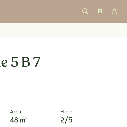
FI
e 5 B 7
Area
Floor
48 m²
2/5