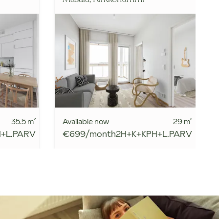
35.5
m²
Available now
29
m²
H+L.PARV
€699/month
2H+K+KPH+L.PARV