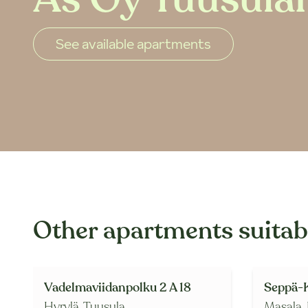
See available apartments
Other apartments suitabl
Vadelmaviidanpolku 2 A 18
Seppä-K
Hyrylä,
Tuusula
Masala,