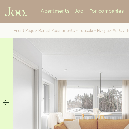
Apartments
Joo!
For companies
Front Page
>
Rental-Apartments
>
Tuusula
>
Hyryla
>
As-Oy-T