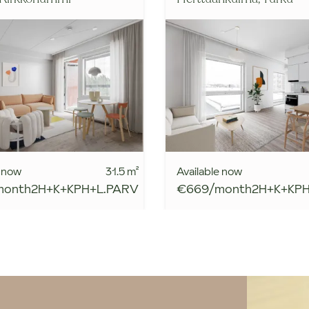
e now
31.5
m²
Available now
month
2H+K+KPH+L.PARV
€669/month
2H+K+KP