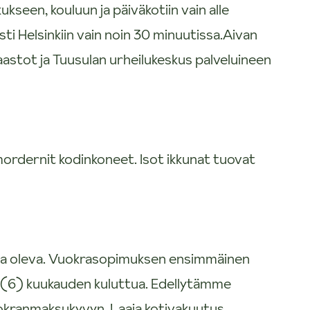
seen, kouluun ja päiväkotiin vain alle
ti Helsinkiin vain noin 30 minuutissa.Aivan
aastot ja Tuusulan urheilukeskus palveluineen
mordernit kodinkoneet. Isot ikkunat tuovat
sa oleva. Vuokrasopimuksen ensimmäinen
 (6) kuukauden kuluttua. Edellytämme
okranmaksukyvyn. Laaja kotivakuutus