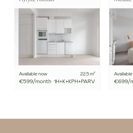
Available now
22.5
m²
Availabl
€599/month
1H+K+KPH+PARV
€699/