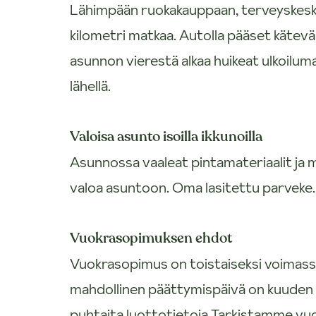
Lähimpään ruokakauppaan, terveyskeskuk
kilometri matkaa. Autolla pääset käteväs
asunnon vierestä alkaa huikeat ulkoilum
lähellä.
Valoisa asunto isoilla ikkunoilla
Asunnossa vaaleat pintamateriaalit ja 
valoa asuntoon. Oma lasitettu parveke.
Vuokrasopimuksen ehdot
Vuokrasopimus on toistaiseksi voimas
mahdollinen päättymispäivä on kuuden
puhtaita luottotietoja.Tarkistamme vu