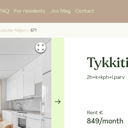
FAQ
For residents
Joo Mag
Contact
uusulan-Majuri
>
671
Tykkiti
2h+k+kph+l.parv
Rent €
849/month