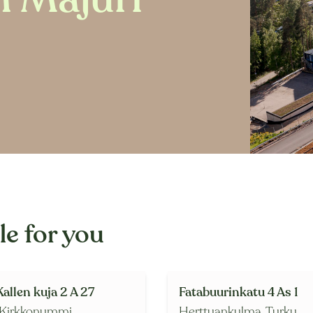
e for you
allen kuja 2 A 27
Fatabuurinkatu 4 As 1
Kirkkonummi
Herttuankulma,
Turku