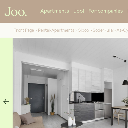
Apartments
Joo!
For companies
Front Page
>
Rental-Apartments
>
Sipoo
>
Soderkulla
>
As-Oy