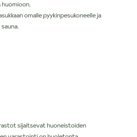
n huomioon.
asukkaan omalle pyykinpesukoneelle ja
 sauna.
rastot sijaitsevat huoneistoiden
den varastointi on huoletonta.