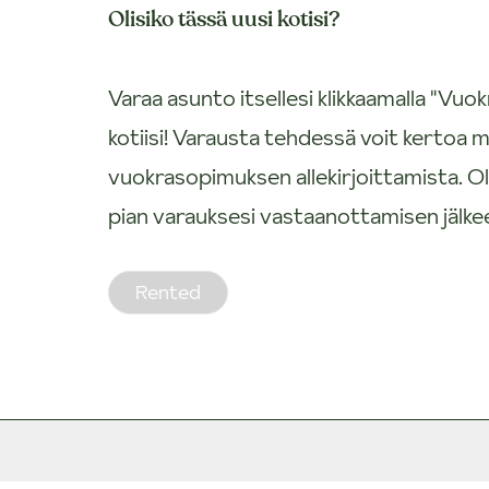
Olisiko tässä uusi kotisi?
Varaa asunto itsellesi klikkaamalla "V
kotiisi! Varausta tehdessä voit kertoa m
vuokrasopimuksen allekirjoittamista.
pian varauksesi vastaanottamisen jälke
Rented