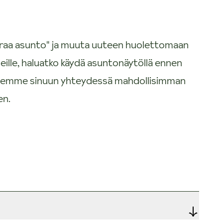
uokraa asunto" ja muuta uuteen huolettomaan
eille, haluatko käydä asuntonäytöllä ennen
 Olemme sinuun yhteydessä mahdollisimman
en.