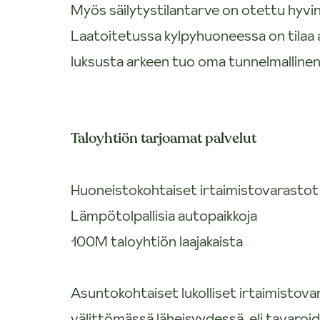
Myös säilytystilantarve on otettu hyvi
Laatoitetussa kylpyhuoneessa on tilaa 
luksusta arkeen tuo oma tunnelmallinen
Taloyhtiön tarjoamat palvelut
Huoneistokohtaiset irtaimistovarastot
Lämpötolpallisia autopaikkoja
100M taloyhtiön laajakaista
Asuntokohtaiset lukolliset irtaimistova
välittömässä läheisyydessä, eli tavaroi