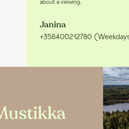
about a viewing.
Janina
+358400212780
(Weekdays 
Mustikka