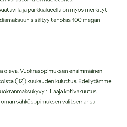
aatavilla ja parkkialueella on myös merkityt
 Mediamaksuun sisältyy tehokas 100 megan
sa oleva. Vuokrasopimuksen ensimmäinen
oista (12) kuukauden kuluttua. Edellytämme
 vuokranmaksukyvyn. Laaja kotivakuutus
e oman sähkösopimuksen valitsemansa