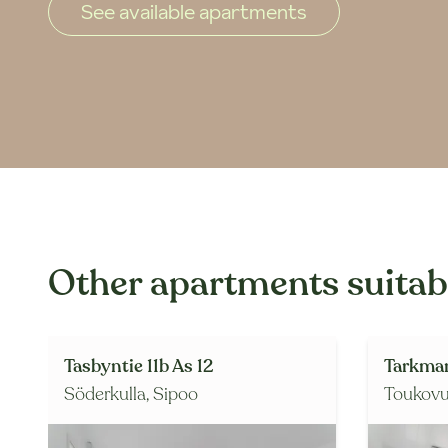
See available apartments
Other apartments suitabl
Tasbyntie 11b As 12
Tarkman
Söderkulla,
Sipoo
Toukovu