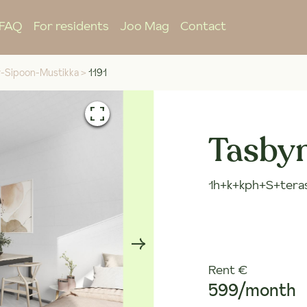
FAQ
For residents
Joo Mag
Contact
-Sipoon-Mustikka
>
1191
Tasbyn
1h+k+kph+S+teras
Rent €
599/month