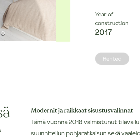
Year of
construction
2017
Rented
sä
Modernit ja raikkaat sisustusvalinnat
a
Tämä vuonna 2018 valmistunut tilava luht
suunnitellun pohjaratkaisun sekä vaalei