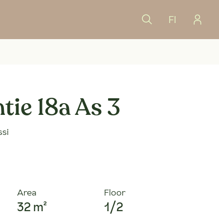
FI
tie 18a As 3
si
Area
Floor
32 m²
1/2