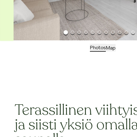
Photos
Map
Terassillinen viihtyi
ja siisti yksiö omall