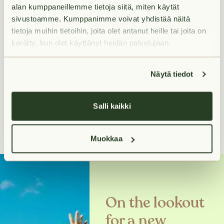
alan kumppaneillemme tietoja siitä, miten käytät
sivustoamme. Kumppanimme voivat yhdistää näitä
tietoja muihin tietoihin, joita olet antanut heille tai joita on
kerätty, kun olet käyttänyt heidän palvelujaan.
Available from 2026-09-
01
27
m²
Näytä tiedot
€499/month
1H+K+KPH+R.PARV
Salli kaikki
1
Muokkaa
On the lookout
for a new