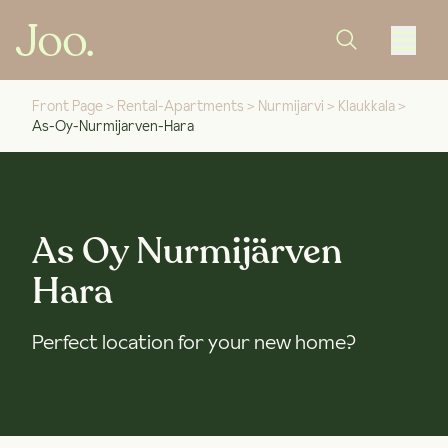
Front Page
>
Rental-Apartments
>
Nurmijarvi
>
Klaukkala
>
As-Oy-Nurmijarven-Hara
As Oy Nurmijärven
Hara
Perfect location for your new home?