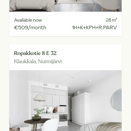
Available now
28
m²
€509/month
1H+K+KPH+R.PARV
Ropakkotie 8 E 32
Klaukkala,
Nurmijärvi