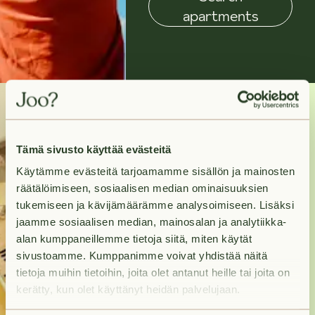
apartments
Need help?
Tämä sivusto käyttää evästeitä
Käytämme evästeitä tarjoamamme sisällön ja mainosten
Contact us and we will
räätälöimiseen, sosiaalisen median ominaisuuksien
help you move in to
tukemiseen ja kävijämäärämme analysoimiseen. Lisäksi
your new home as
jaamme sosiaalisen median, mainosalan ja analytiikka-
alan kumppaneillemme tietoja siitä, miten käytät
swiftly as possible.
sivustoamme. Kumppanimme voivat yhdistää näitä
tietoja muihin tietoihin, joita olet antanut heille tai joita on
kerätty, kun olet käyttänyt heidän palvelujaan.
Contact us