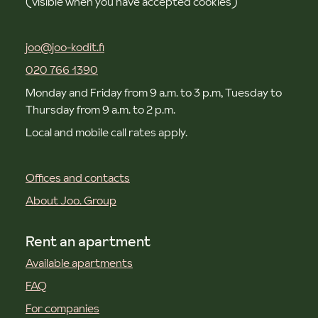
(visible when you have accepted cookies)
joo@joo-kodit.fi
020 766 1390
Monday and Friday from 9 a.m. to 3 p.m, Tuesday to
Thursday from 9 a.m. to 2 p.m.
Local and mobile call rates apply.
Offices and contacts
About Joo. Group
Rent an apartment
Available apartments
FAQ
For companies