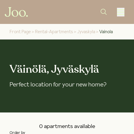
Front Page
>
Rental-Apartments
>
Jyvaskyla
>
Vainola
Väinölä, Jyväskylä
Perfect location for your new home?
0 apartments available
Order by