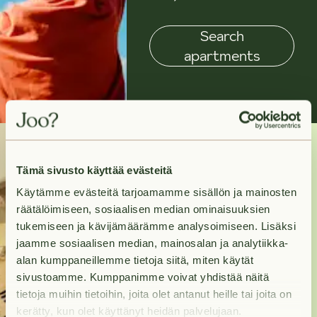
Search
apartments
Tämä sivusto käyttää evästeitä
Need help?
Käytämme evästeitä tarjoamamme sisällön ja mainosten
räätälöimiseen, sosiaalisen median ominaisuuksien
Contact us and we will
tukemiseen ja kävijämäärämme analysoimiseen. Lisäksi
help you move in to
jaamme sosiaalisen median, mainosalan ja analytiikka-
alan kumppaneillemme tietoja siitä, miten käytät
your new home as
sivustoamme. Kumppanimme voivat yhdistää näitä
swiftly as possible.
tietoja muihin tietoihin, joita olet antanut heille tai joita on
kerätty, kun olet käyttänyt heidän palvelujaan.