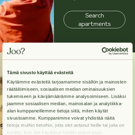
Search
apartments
Tämä sivusto käyttää evästeitä
Need help?
Käytämme evästeitä tarjoamamme sisällön ja mainosten
räätälöimiseen, sosiaalisen median ominaisuuksien
Contact us and we will
tukemiseen ja kävijämäärämme analysoimiseen. Lisäksi
help you move in to
jaamme sosiaalisen median, mainosalan ja analytiikka-
alan kumppaneillemme tietoja siitä, miten käytät
your new home as
sivustoamme. Kumppanimme voivat yhdistää näitä
swiftly as possible.
tietoja muihin tietoihin, joita olet antanut heille tai joita on
kerätty, kun olet käyttänyt heidän palvelujaan.