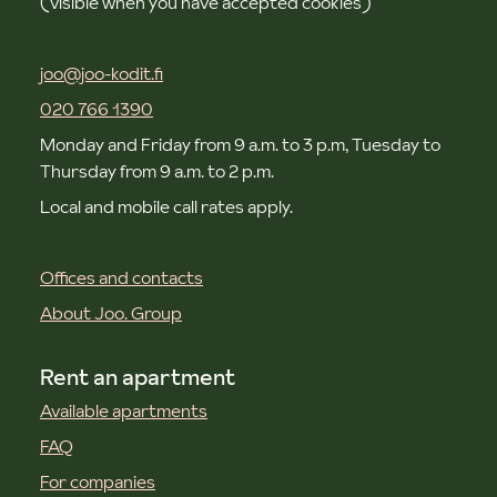
(visible when you have accepted cookies)
joo@joo-kodit.fi
020 766 1390
Monday and Friday from 9 a.m. to 3 p.m, Tuesday to
Thursday from 9 a.m. to 2 p.m.
Local and mobile call rates apply.
Offices and contacts
About Joo. Group
Rent an apartment
Available apartments
FAQ
For companies