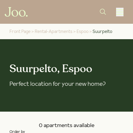
Front Page
>
Rental-Apartments
>
Espoo
>
Suurpelto
Suurpelto, Espoo
Perfect location for your new home?
0 apartments available
Order by