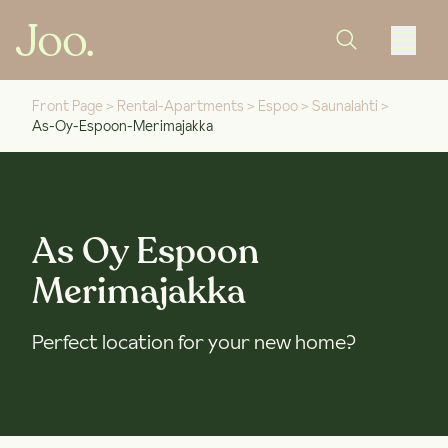
Front Page
>
Rental-Apartments
>
Espoo
>
Saunalahti
>
As-Oy-Espoon-Merimajakka
As Oy Espoon
Merimajakka
Perfect location for your new home?