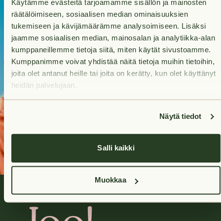
Käytämme evästeitä tarjoamamme sisällön ja mainosten
for a new
räätälöimiseen, sosiaalisen median ominaisuuksien
tukemiseen ja kävijämäärämme analysoimiseen. Lisäksi
home?
jaamme sosiaalisen median, mainosalan ja analytiikka-alan
kumppaneillemme tietoja siitä, miten käytät sivustoamme.
Your future home is
Kumppanimme voivat yhdistää näitä tietoja muihin tietoihin,
only a quick search
joita olet antanut heille tai joita on kerätty, kun olet käyttänyt
away.
heidän palvelujaan.
Search
Näytä tiedot
apartments
Salli kaikki
Muokkaa