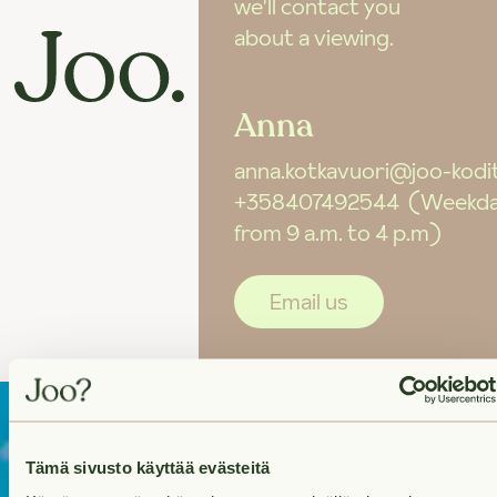
we'll contact you
about a viewing.
Anna
anna.kotkavuori@joo-kodit.
+358407492544
(Weekda
from 9 a.m. to 4 p.m)
Email us
Tämä sivusto käyttää evästeitä
On the lookout