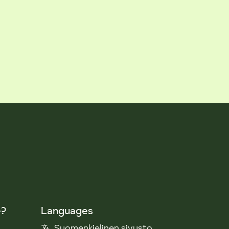
e?
Languages
Suomenkielinen sivusto