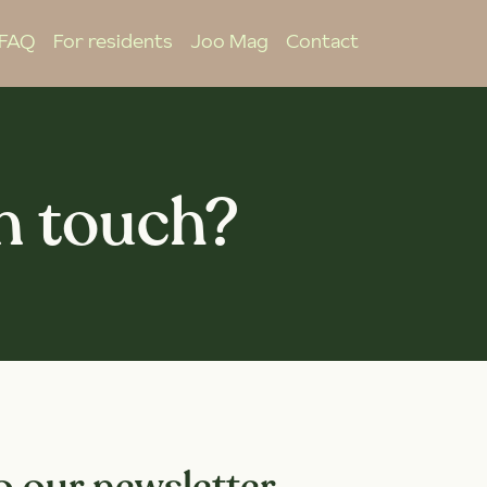
FAQ
For residents
Joo Mag
Contact
in touch?
o our newsletter