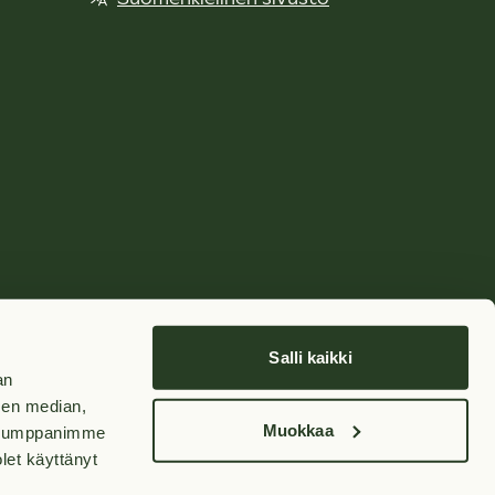
Salli kaikki
an
sen median,
Muokkaa
. Kumppanimme
olet käyttänyt