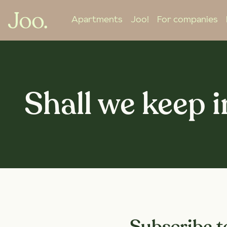
Apartments
Joo!
For companies
Shall we keep 
Subscribe t