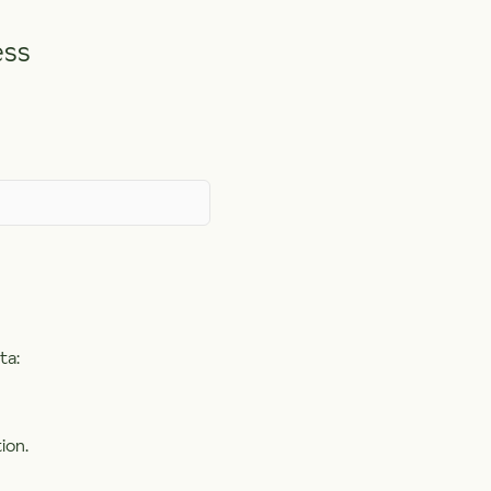
ess
ta:
ion.