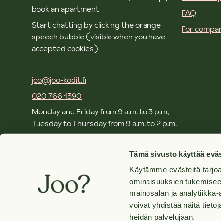
book an apartment
FAQ
Start chatting by clicking the orange
For compan
speech bubble (visible when you have
accepted cookies)
joo@joo-kodit.fi
020 766 1390
Monday and Friday from 9 a.m. to 3 p.m,
Tuesday to Thursday from 9 a.m. to 2 p.m.
Local and mobile call rates apply.
Tämä sivusto käyttää eväs
Käytämme evästeitä tarjoa
Offices and contacts
ominaisuuksien tukemisee
About Joo. Group
mainosalan ja analytiikka
voivat yhdistää näitä tietoja
heidän palvelujaan.
©
2026
Joo Kodit