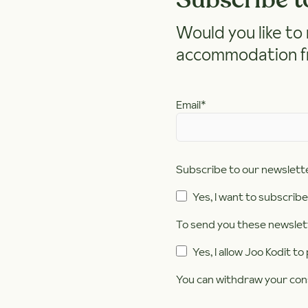
Would you like to 
accommodation fro
Email
*
Subscribe to our newslette
Yes, I want to subscribe
To send you these newslet
Yes, I allow Joo Kodit t
You can withdraw your conse