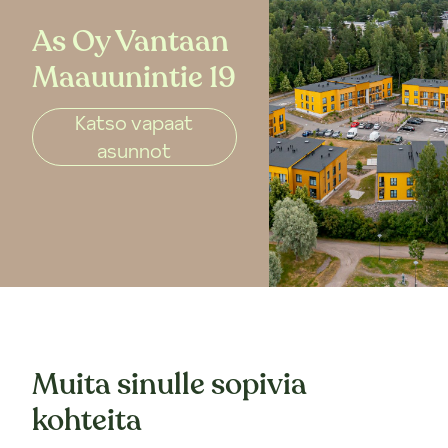
As Oy Vantaan
Maauunintie 19
Katso vapaat
asunnot
Muita sinulle sopivia
kohteita