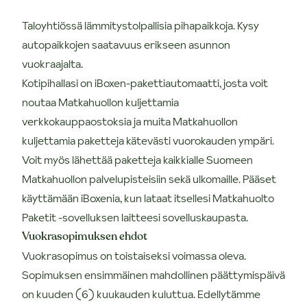
Taloyhtiössä lämmitystolpallisia pihapaikkoja. Kysy
autopaikkojen saatavuus erikseen asunnon
vuokraajalta.
Kotipihallasi on iBoxen-pakettiautomaatti, josta voit
noutaa Matkahuollon kuljettamia
verkkokauppaostoksia ja muita Matkahuollon
kuljettamia paketteja kätevästi vuorokauden ympäri.
Voit myös lähettää paketteja kaikkialle Suomeen
Matkahuollon palvelupisteisiin sekä ulkomaille. Pääset
käyttämään iBoxenia, kun lataat itsellesi Matkahuolto
Paketit -sovelluksen laitteesi sovelluskaupasta.
Vuokrasopimuksen ehdot
Vuokrasopimus on toistaiseksi voimassa oleva.
Sopimuksen ensimmäinen mahdollinen päättymispäivä
on kuuden (6) kuukauden kuluttua. Edellytämme