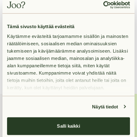
Vuokra
Tämä sivusto käyttää evästeitä
Palvelut lähellä
Käytämme evästeitä tarjoamamme sisällön ja mainosten
räätälöimiseen, sosiaalisen median ominaisuuksien
tukemiseen ja kävijämäärämme analysoimiseen. Lisäksi
Liikenneyhteydet lähellä
jaamme sosiaalisen median, mainosalan ja analytiikka-
alan kumppaneillemme tietoja siitä, miten käytät
sivustoamme. Kumppanimme voivat yhdistää näitä
tietoja muihin tietoihin, joita olet antanut heille tai joita on
kerätty, kun olet käyttänyt heidän palvelujaan.
Näytä tiedot
Miten voin
auttaa?
Salli kaikki