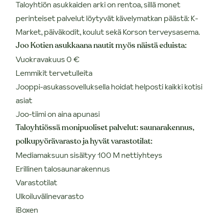
Taloyhtiön asukkaiden arki on rentoa, sillä monet
perinteiset palvelut löytyvät kävelymatkan päästä: K-
Market, päiväkodit, koulut sekä Korson terveysasema.
Joo Kotien asukkaana nautit myös näistä eduista:
Vuokravakuus 0 €
Lemmikit tervetulleita
Jooppi-asukassovelluksella hoidat helposti kaikki kotisi
asiat
Joo-tiimi on aina apunasi
Taloyhtiössä monipuoliset palvelut: saunarakennus,
polkupyörävarasto ja hyvät varastotilat:
Mediamaksuun sisältyy 100 M nettiyhteys
Erillinen talosaunarakennus
Varastotilat
Ulkoiluvälinevarasto
iBoxen