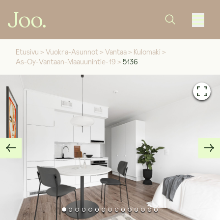
Etusivu
>
Vuokra-Asunnot
>
Vantaa
>
Kulomaki
>
As-Oy-Vantaan-Maauunintie-19
>
5136