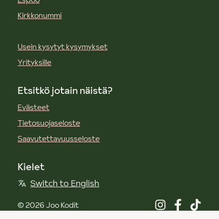
Kirkkonummi
Usein kysytyt kysymykset
Yrityksille
Etsitkö jotain näistä?
Evästeet
Tietosuojaseloste
Saavutettavuusseloste
Kielet
Switch to English
©
2026
Joo Kodit