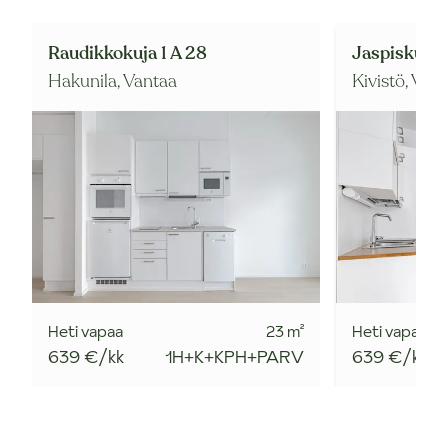
Raudikkokuja 1 A 28
Jaspiskuja 1
Hakunila,
Vantaa
Kivistö,
Vant
Heti vapaa
23
m²
Heti vapaa
639 €/kk
1H+K+KPH+PARV
639 €/kk