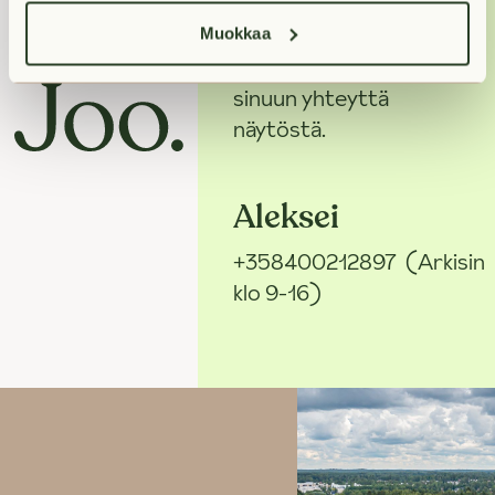
Jos haluat nähdä
asunnon, varaa se
Muokkaa
ensin, niin otamme
sinuun yhteyttä
näytöstä.
Aleksei
+358400212897
(Arkisin
klo 9-16)