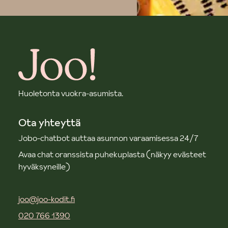
Huoletonta vuokra-asumista.
Ota yhteyttä
Jobo-chatbot auttaa asunnon varaamisessa 24/7
Avaa chat oranssista puhekuplasta (näkyy evästeet
hyväksyneille)
joo@joo-kodit.fi
020 766 1390