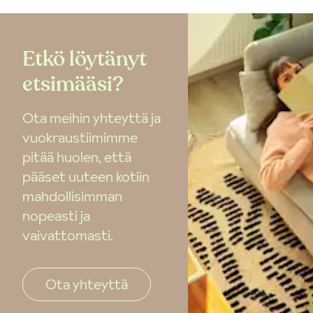
Etkö löytänyt
etsimääsi?
Ota meihin yhteyttä ja
vuokraustiimimme
pitää huolen, että
pääset uuteen kotiin
mahdollisimman
nopeasti ja
vaivattomasti.
Ota yhteyttä