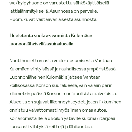
wc/kylpyhuone on varustettu sähkökäyttöisellä
lattialämmityksellä. Asunnossa on parveke.
Huom. kuvat vastaavanlaisesta asunnosta.
Huoletonta vuokra-asumista Kulomäen
luonnonläheisellä asuinalueella
Nauti huolettomasta vuokra-asumisesta Vantaan
Kulomäen viihtyisässä ja rauhallisessa ympäristössä.
Luonnonläheinen Kulomäki sijaitsee Vantaan
koillisosassa, Korson suuralueella, vain vajaan parin
kilometrin päässä Korson monipuolisista palveluista.
Alueelta on sujuvat liikenneyhteydet, joten liikkuminen
onnistuu vaivattomasti myös ilman omaa autoa.
Koiranomistajille ja ulkoilun ystäville Kulomäki tarjoaa
runsaasti viihtyisiä reittejä ja lähiluontoa.