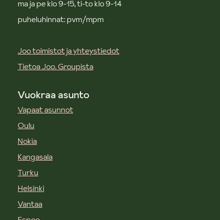
ma ja pe klo 9-15, ti-to klo 9-14
puheluhinnat: pvm/mpm
Joo toimistot ja yhteystiedot
Tietoa Joo. Groupista
Vuokraa asunto
Vapaat asunnot
Oulu
Nokia
Kangasala
Turku
Helsinki
Vantaa
Espoo