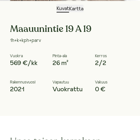
Kuvat
Kartta
Maauunintie 19 A 19
1h+k+kph+parv
Vuokra
Pinta-ala
Kerros
569 €/kk
26 m²
2/2
Rakennusvuosi
Vapautuu
Vakuus
2021
Vuokrattu
0 €