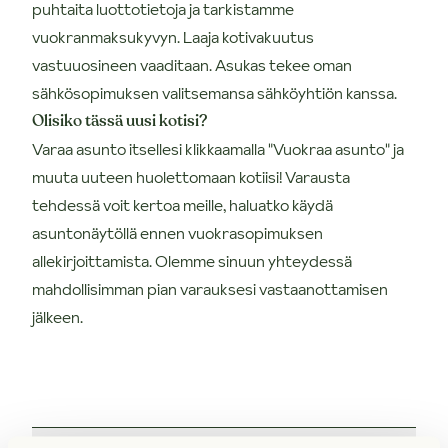
puhtaita luottotietoja ja tarkistamme
vuokranmaksukyvyn. Laaja kotivakuutus
vastuuosineen vaaditaan. Asukas tekee oman
sähkösopimuksen valitsemansa sähköyhtiön kanssa.
Olisiko tässä uusi kotisi?
Varaa asunto itsellesi klikkaamalla "Vuokraa asunto" ja
muuta uuteen huolettomaan kotiisi! Varausta
tehdessä voit kertoa meille, haluatko käydä
asuntonäytöllä ennen vuokrasopimuksen
allekirjoittamista. Olemme sinuun yhteydessä
mahdollisimman pian varauksesi vastaanottamisen
jälkeen.