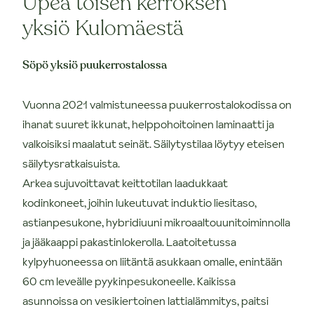
Upea toisen kerroksen
yksiö Kulomäestä
Söpö yksiö puukerrostalossa
Vuonna 2021 valmistuneessa puukerrostalokodissa on
ihanat suuret ikkunat, helppohoitoinen laminaatti ja
valkoisiksi maalatut seinät. Säilytystilaa löytyy eteisen
säilytysratkaisuista.
Arkea sujuvoittavat keittotilan laadukkaat
kodinkoneet, joihin lukeutuvat induktio liesitaso,
astianpesukone, hybridiuuni mikroaaltouunitoiminnolla
ja jääkaappi pakastinlokerolla. Laatoitetussa
kylpyhuoneessa on liitäntä asukkaan omalle, enintään
60 cm leveälle pyykinpesukoneelle. Kaikissa
asunnoissa on vesikiertoinen lattialämmitys, paitsi