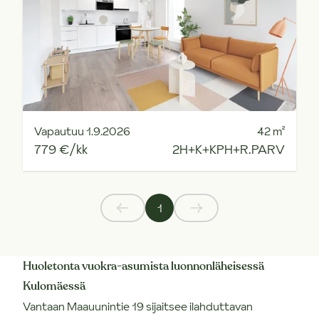
Vapautuu 1.9.2026
42
m²
779 €/kk
2H+K+KPH+R.PARV
1
Huoletonta vuokra-asumista luonnonläheisessä
Kulomäessä
Vantaan Maauunintie 19 sijaitsee ilahduttavan