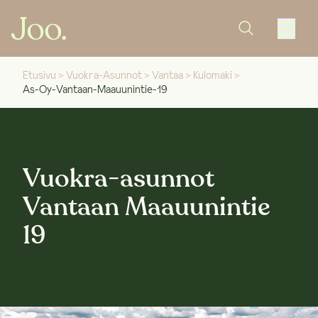
Etusivu
>
Vuokra-Asunnot
>
Vantaa
>
Kulomaki
>
As-Oy-Vantaan-Maauunintie-19
Vuokra-asunnot
Vantaan Maauunintie
19