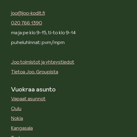
joo@joo-kodit.fi
020 766 1390
ma ja pe klo 9-15, ti-to klo 9-14
puheluhinnat: pvm/mpm
Joo toimistot ja yhteystiedot
Tietoa Joo. Groupista
Vuokraa asunto
Vapaat asunnot
Oulu
Nokia
Kangasala