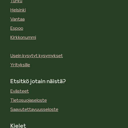
Turku
Helsinki
Vantaa
Espoo
Kirkkonummi
Usein kysytyt kysymykset
Yrityksille
Etsitkö jotain näistä?
Evästeet
Tietosuojaseloste
Saavutettavuusseloste
Kielet