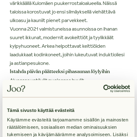
värikkäällä Kulomäen puukerrostaloalueella. Näissä
taloissa korostuvat jo ensi silmäyksellä viehättävä
ulkoasu ja kauniit pienet parvekkeet.
Vuonna 2021 valmistuneissa asunnoissa on ihanan
suuret ikkunat, modernit avokeittiöt ja tyylikkäät
kylpyhuoneet. Arkea helpottavat keittiöiden
laadukkaat kodinkoneet, joihin lukeutuvat induktioliesi
ja astianpesukone.
Istahda päivän päätteeksi pihasaunan löylyihin
Alueessa vetävät puoleensa hyvät
ulkoilumahdollisuudet. Ulkoilijalle alueella on paljon hyviä
lenkkipolkuja ja kesäisin vierestä löytyy muun muassa
koripallo- ja tenniskenttä. Rakennuksilla on yhteinen
Tämä sivusto käyttää evästeitä
viihtyisä pihasauna, jonka löylyihin on mukava istahtaa
Käytämme evästeitä tarjoamamme sisällön ja mainosten
esimerkiksi yhteisen lenkkivuoron jälkeen.
räätälöimiseen, sosiaalisen median ominaisuuksien
Täältä kuljet helposti menoihin, sillä bussipysäkki
tukemiseen ja kävijämäärämme analysoimiseen. Lisäksi