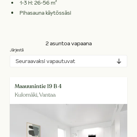
1-3 H: 26-56 m²
Pihasauna käytössäsi
2 asuntoa vapaana
Järjestä
Seuraavaksi vapautuvat
Maauunintie 19 B 4
Kulomäki,
Vantaa