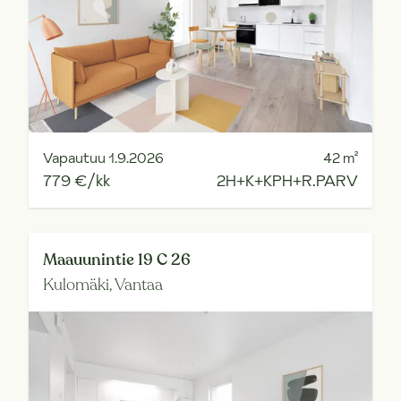
Vapautuu 1.9.2026
42
m²
779 €/kk
2H+K+KPH+R.PARV
Maauunintie 19 C 26
Kulomäki,
Vantaa