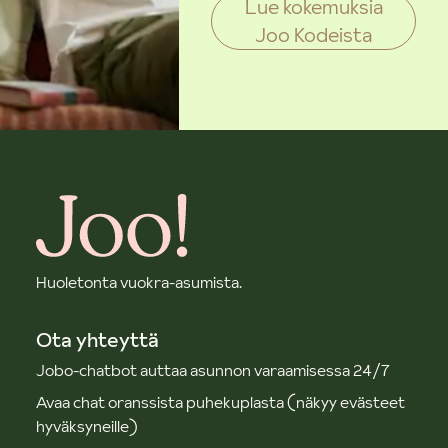
Lue kokemuksia
Joo Kodeista
Huoletonta vuokra-asumista.
Ota yhteyttä
Jobo-chatbot auttaa asunnon varaamisessa 24/7
Avaa chat oranssista puhekuplasta (näkyy evästeet
hyväksyneille)