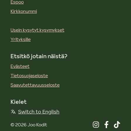
Espoo
Kirkkonummi
Usein kysytyt kysymykset
Yrityksille
Etsitkö jotain näistä?
Evästeet
Tietosuojaseloste
Saavutettavuusseloste
Kielet
Switch to English
©
2026
Joo Kodit