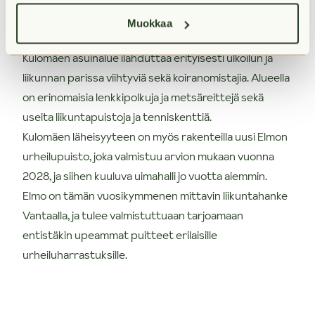
esimerkiksi terveysaseman ja kirjaston muodossa.
Muokkaa
Ulkoilumaastoja moneen makuun
Kulomäen asuinalue ilahduttaa erityisesti ulkoilun ja
liikunnan parissa viihtyviä sekä koiranomistajia. Alueella
on erinomaisia lenkkipolkuja ja metsäreittejä sekä
useita liikuntapuistoja ja tenniskenttiä.
Kulomäen läheisyyteen on myös rakenteilla uusi Elmon
urheilupuisto, joka valmistuu arvion mukaan vuonna
2028, ja siihen kuuluva uimahalli jo vuotta aiemmin.
Elmo on tämän vuosikymmenen mittavin liikuntahanke
Vantaalla, ja tulee valmistuttuaan tarjoamaan
entistäkin upeammat puitteet erilaisille
urheiluharrastuksille.