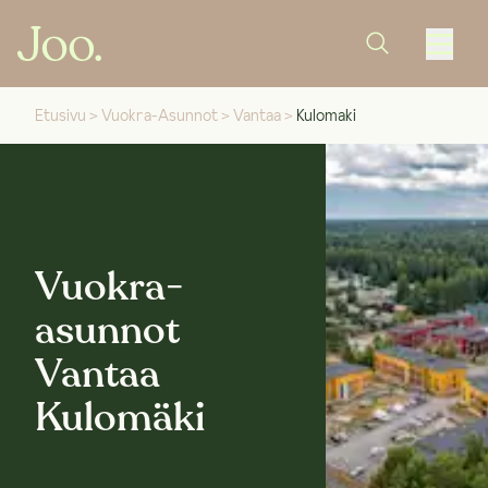
Etusivu
>
Vuokra-Asunnot
>
Vantaa
>
Kulomaki
Vuokra-
asunnot
Vantaa
Kulomäki