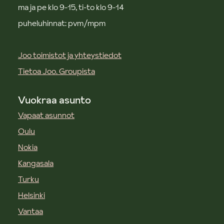
ma ja pe klo 9-15, ti-to klo 9-14
puheluhinnat: pvm/mpm
Joo toimistot ja yhteystiedot
Tietoa Joo. Groupista
Vuokraa asunto
Vapaat asunnot
Oulu
Nokia
Kangasala
Turku
Helsinki
Vantaa