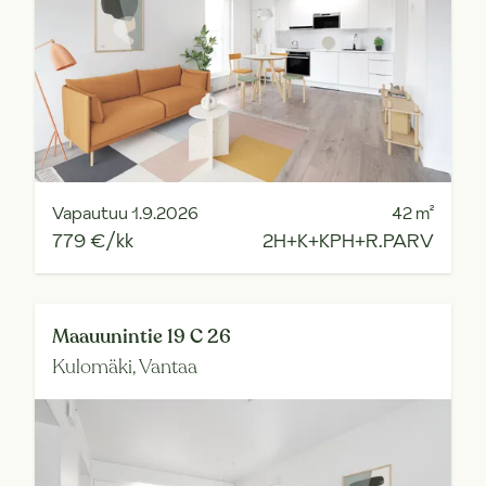
Vapautuu 1.9.2026
42
m²
779 €/kk
2H+K+KPH+R.PARV
Maauunintie 19 C 26
Kulomäki,
Vantaa