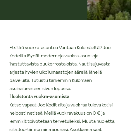
Etsitkö vuokra-asuntoa Vantaan Kulomäeltä? Joo
Kodeilta löydät moderneja vuokra-asuntoja
ihastuttavista puukerrostaloista. Nauti sujuvasta
arjesta hyvien ulkoilumaastojen äärellä, lähellä
palveluita. Tutustu tarkemmin Kulomäen
asuinalueeseen sivun lopussa.
Huoletonta vuokra-asumista
Katso vapaat Joo Kodit alta ja vuokraa tuleva kotisi
helposti netissä. Meillä vuokravakuus on 0 € ja
lemmikit toivotetaan tervetulleiksi. Muuta huoletta,
sillä Joo-tiimi on aina apunasi. Asukkaana saat