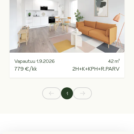
Vapautuu 1.9.2026
42
m²
779 €/kk
2H+K+KPH+R.PARV
1