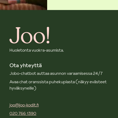
Huoletonta vuokra-asumista.
Ota yhteyttä
Jobo-chatbot auttaa asunnon varaamisessa 24/7
Avaa chat oranssista puhekuplasta (näkyy evästeet
hyväksyneille)
joo@joo-kodit.fi
020 766 1390