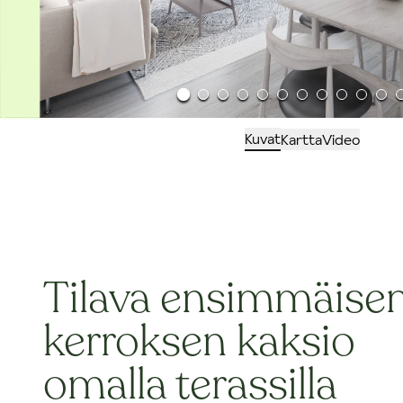
Kuvat
Kartta
Video
Tilava ensimmäise
kerroksen kaksio
omalla terassilla