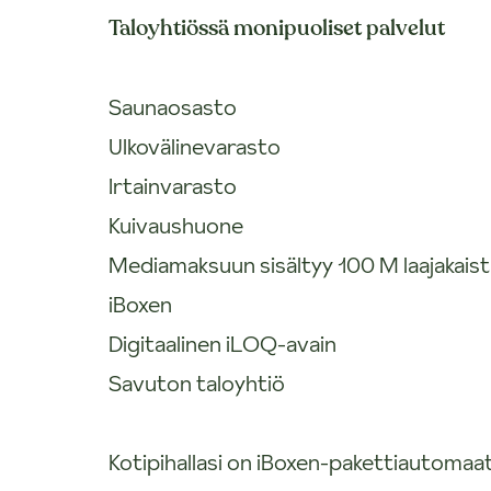
Taloyhtiössä monipuoliset palvelut
Saunaosasto
Ulkovälinevarasto
Irtainvarasto
Kuivaushuone
Mediamaksuun sisältyy 100 M laajakais
iBoxen
Digitaalinen iLOQ-avain
Savuton taloyhtiö
Kotipihallasi on iBoxen-pakettiautomaat