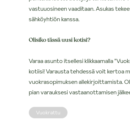
vastuuosineen vaaditaan. Asukas teke
sähköyhtiön kanssa.
Olisiko tässä uusi kotisi?
Varaa asunto itsellesi klikkaamalla "V
kotiisi! Varausta tehdessä voit kertoa m
vuokrasopimuksen allekirjoittamista.
pian varauksesi vastaanottamisen jälke
Vuokrattu