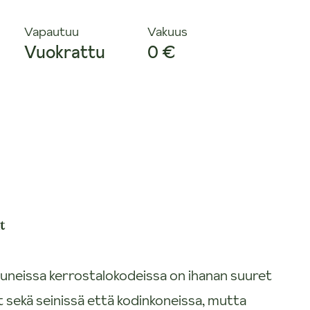
Vapautuu
Vakuus
Vuokrattu
0 €
t
tuneissa kerrostalokodeissa on ihanan suuret
t sekä seinissä että kodinkoneissa, mutta