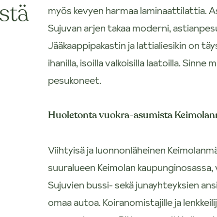
stä
myös kevyen harmaa laminaattilattia. As
Sujuvan arjen takaa moderni, astianpesu
Jääkaappipakastin ja lattialiesikin on tä
ihanilla, isoilla valkoisilla laatoilla. S
pesukoneet.
Huoletonta vuokra-asumista Keimolanm
Viihtyisä ja luonnonläheinen Keimolanmäk
suuralueen Keimolan kaupunginosassa, v
Sujuvien bussi- sekä junayhteyksien ans
omaa autoa. Koiranomistajille ja lenkkeil