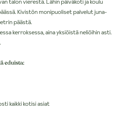
an talon vierestä. Lähin päiväkoti ja koulu
päässä. Kivistön monipuoliset palvelut juna-
etrin päästä.
sa kerroksessa, aina yksiöistä neliöihin asti.
.
ä eduista:
i kaikki kotisi asiat