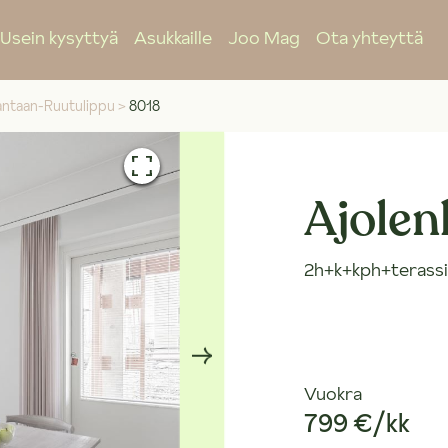
Usein kysyttyä
Asukkaille
Joo Mag
Ota yhteyttä
ntaan-Ruutulippu
>
8018
Ajolenk
2h+k+kph+terassi
Vuokra
799 €/kk