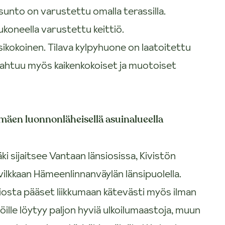
unto on varustettu omalla terassilla.
koneella varustettu keittiö.
ysikokoinen. Tilava kylpyhuone on laatoitettu
inne mahtuu myös kaikenkokoiset ja muotoiset
äen luonnonläheisellä asuinalueella
i sijaitsee Vantaan länsiosissa, Kivistön
ilkkaan Hämeenlinnanväylän länsipuolella.
iosta pääset liikkumaan kätevästi myös ilman
ijöille löytyy paljon hyviä ulkoilumaastoja, muun