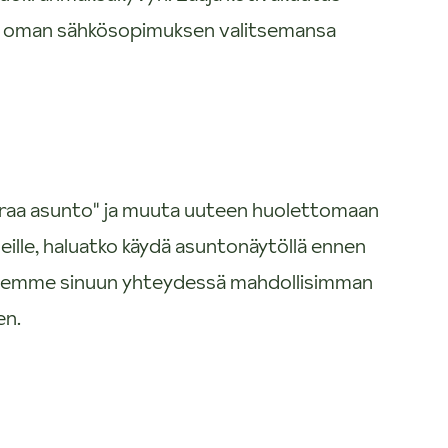
e oman sähkösopimuksen valitsemansa
uokraa asunto" ja muuta uuteen huolettomaan
eille, haluatko käydä asuntonäytöllä ennen
 Olemme sinuun yhteydessä mahdollisimman
en.