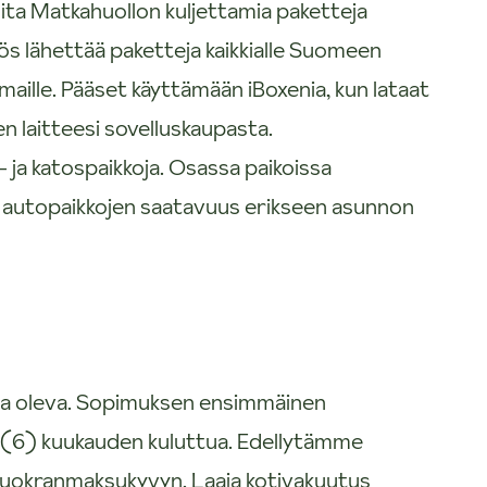
ita Matkahuollon kuljettamia paketteja
s lähettää paketteja kaikkialle Suomeen
maille. Pääset käyttämään iBoxenia, kun lataat
en laitteesi sovelluskaupasta.
- ja katospaikkoja. Osassa paikoissa
sy autopaikkojen saatavuus erikseen asunnon
sa oleva. Sopimuksen ensimmäinen
 (6) kuukauden kuluttua. Edellytämme
 vuokranmaksukyvyn. Laaja kotivakuutus