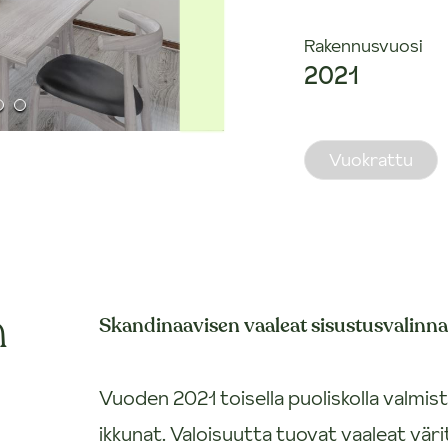
Rakennusvuosi
2021
Vuokrattu
n
Skandinaavisen vaaleat sisustusvalinna
Vuoden 2021 toisella puoliskolla valmis
ikkunat. Valoisuutta tuovat vaaleat väri