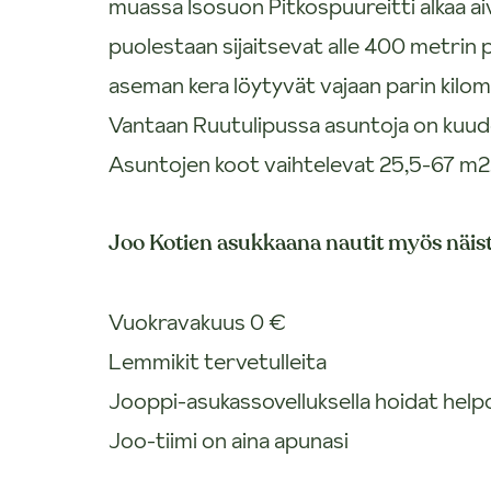
muassa Isosuon Pitkospuureitti alkaa aiv
puolestaan sijaitsevat alle 400 metrin 
aseman kera löytyvät vajaan parin kilom
Vantaan Ruutulipussa asuntoja on kuudes
Asuntojen koot vaihtelevat 25,5-67 m2
Joo Kotien asukkaana nautit myös näist
Vuokravakuus 0 €
Lemmikit tervetulleita
Jooppi-asukassovelluksella hoidat helpost
Joo-tiimi on aina apunasi