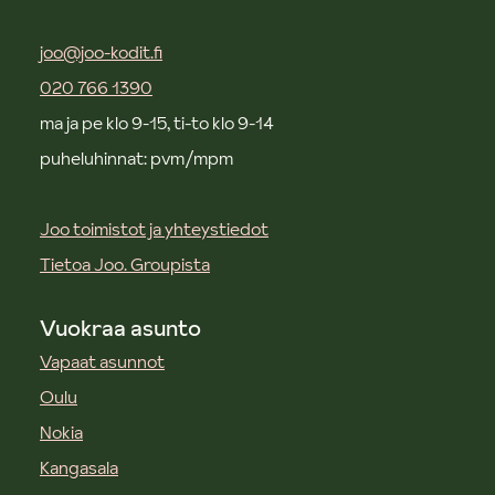
joo@joo-kodit.fi
020 766 1390
ma ja pe klo 9-15, ti-to klo 9-14
puheluhinnat: pvm/mpm
Joo toimistot ja yhteystiedot
Tietoa Joo. Groupista
Vuokraa asunto
Vapaat asunnot
Oulu
Nokia
Kangasala