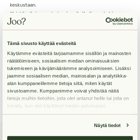
keskustaan.
Kivistössä sinua palvelevat myös K-citymarket ja
kauppakeskus Kivis, josta löydät muun muassa
ruokakauppoja, kahviloita, ravintoloita,
kuntokeskuksen, kirjaston ja terveysaseman.
Tämä sivusto käyttää evästeitä
Huoletonta vuokra-asumista
Käytämme evästeitä tarjoamamme sisällön ja mainosten
Vuokravakuus 0 €
räätälöimiseen, sosiaalisen median ominaisuuksien
Lemmikit tervetulleita
tukemiseen ja kävijämäärämme analysoimiseen. Lisäksi
Jooppi-asukassovelluksella
hoidat helposti kaikki kotisi
jaamme sosiaalisen median, mainosalan ja analytiikka-
asiat
alan kumppaneillemme tietoja siitä, miten käytät
sivustoamme. Kumppanimme voivat yhdistää näitä
Joo-tiimi on aina apunasi
tietoja muihin tietoihin, joita olet antanut heille tai joita on
kerätty, kun olet käyttänyt heidän palvelujaan.
Näytä tiedot