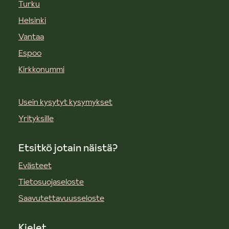
Turku
Helsinki
Vantaa
Espoo
Kirkkonummi
Usein kysytyt kysymykset
Yrityksille
Etsitkö jotain näistä?
Evästeet
Tietosuojaseloste
Saavutettavuusseloste
Kielet