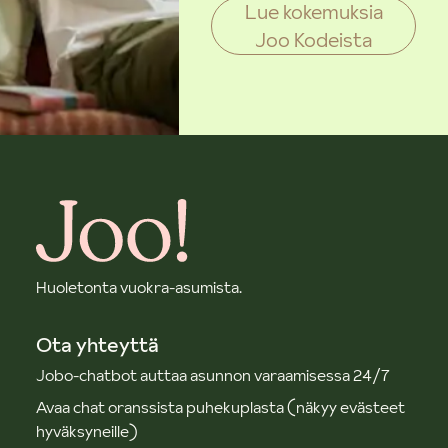
Lue kokemuksia
Joo Kodeista
Huoletonta vuokra-asumista.
Ota yhteyttä
Jobo-chatbot auttaa asunnon varaamisessa 24/7
Avaa chat oranssista puhekuplasta (näkyy evästeet
hyväksyneille)