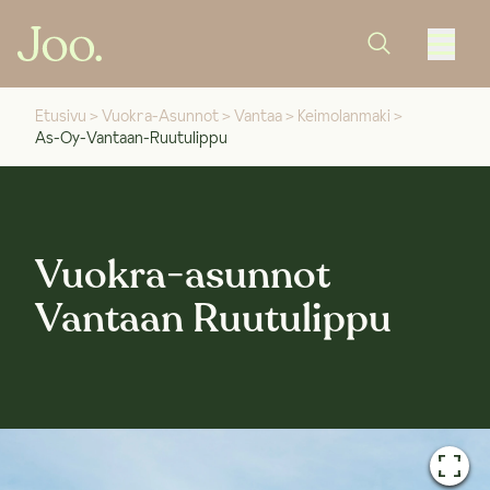
Etusivu
>
Vuokra-Asunnot
>
Vantaa
>
Keimolanmaki
>
As-Oy-Vantaan-Ruutulippu
Vuokra-asunnot
Vantaan Ruutulippu