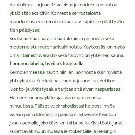
Ruutulippu tarjoaa 97 valoisaa ja modernia asuntoa
yksiöistä kaksioihin. Kolmesta kerrostalosta
muodostuva moderni kokonaisuus sijaitsee päättyvän
tien päädyssä.
Kodissasi saat nauttia laadukkaista pinnoista sekä
moderneista materiaalivalinnoista. Käytössäsi on myös
oma irtaimistovarasto sekä taloyhtiön yhteinen sauna.
Luonnon lähellä, hyvillä yhteyksillä
Keimolanmäessä nautit niin lähiluonnosta kuin hyvistä
yhteyksistä. Kun kaipaat rauhaa ja luontoa, Petikon
luonto- ja virkistysalue tarjoaa sitä aivan naapurissasi.
Hämeenlinnanväylälle ajat vain muutamassa
minuutissa. Pääset vuokrakodistasi helposti myös
vajaan parin kilometrin päässä sijaitsevalle Kivistön
juna-asemalle joko kävellen tai bussilla. Kivistöstä junat
kuljettavat muun muassa lentokentälle ja Helsingin