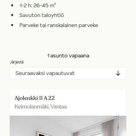
1-2 h: 26-45 m²
Savuton taloyhtiö
Parveke tai ranskalainen parveke
1 asunto vapaana
Järjestä
Seuraavaksi vapautuvat
Ajolenkki 11 A 22
Keimolanmäki,
Vantaa