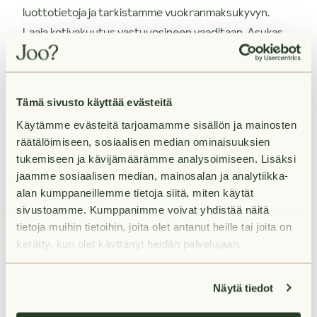
luottotietoja ja tarkistamme vuokranmaksukyvyn.
Laaja kotivakuutus vastuuosineen vaaditaan. Asukas
tekee oman sähkösopimuksen valitsemansa
sähköyhtiön kanssa.
Tämä sivusto käyttää evästeitä
Olisiko tässä uusi kotisi?
Käytämme evästeitä tarjoamamme sisällön ja mainosten
räätälöimiseen, sosiaalisen median ominaisuuksien
Varaa asunto itsellesi klikkaamalla "Vuokraa asunto" ja
tukemiseen ja kävijämäärämme analysoimiseen. Lisäksi
muuta uuteen huolettomaan kotiisi! Varausta
jaamme sosiaalisen median, mainosalan ja analytiikka-
tehdessä voit kertoa meille, haluatko käydä
alan kumppaneillemme tietoja siitä, miten käytät
asuntonäytöllä ennen vuokrasopimuksen
sivustoamme. Kumppanimme voivat yhdistää näitä
tietoja muihin tietoihin, joita olet antanut heille tai joita on
allekirjoittamista. Olemme sinuun yhteydessä
kerätty, kun olet käyttänyt heidän palvelujaan.
mahdollisimman pian varauksesi vastaanottamisen
jälkeen.
Näytä tiedot