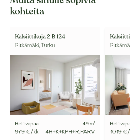
Muita sinulle sopivia
kohteita
Kalsiittikuja 2 B 124
Kalsiittikuja
Pitkämäki,
Turku
Pitkämäki,
T
Heti vapaa
49
m²
Heti vapaa
979 €/kk
4H+K+KPH+R.PARV
1019 €/kk