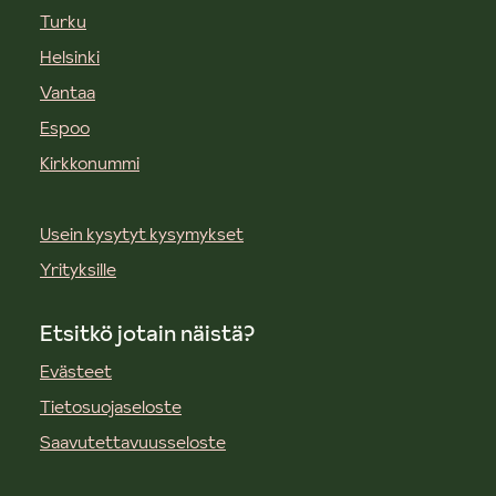
Turku
Helsinki
Vantaa
Espoo
Kirkkonummi
Usein kysytyt kysymykset
Yrityksille
Etsitkö jotain näistä?
Evästeet
Tietosuojaseloste
Saavutettavuusseloste