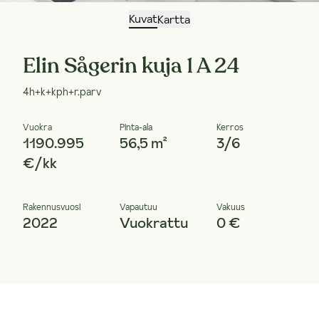
Kuvat
Kartta
Elin Sågerin kuja 1 A 24
4h+k+kph+r.parv
Vuokra
Pinta-ala
Kerros
1190.995
56,5 m²
3/6
€/kk
Rakennusvuosi
Vapautuu
Vakuus
2022
Vuokrattu
0 €