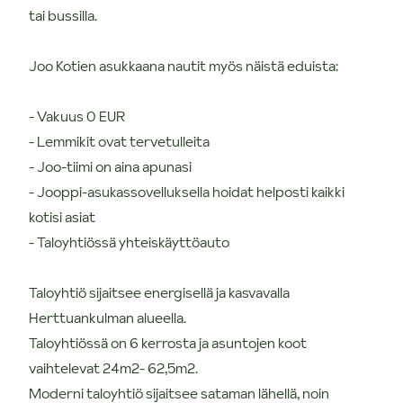
tai bussilla.
Joo Kotien asukkaana nautit myös näistä eduista:
- Vakuus 0 EUR
- Lemmikit ovat tervetulleita
- Joo-tiimi on aina apunasi
- Jooppi-asukassovelluksella hoidat helposti kaikki
kotisi asiat
- Taloyhtiössä yhteiskäyttöauto
Taloyhtiö sijaitsee energisellä ja kasvavalla
Herttuankulman alueella.
Taloyhtiössä on 6 kerrosta ja asuntojen koot
vaihtelevat 24m2- 62,5m2.
Moderni taloyhtiö sijaitsee sataman lähellä, noin