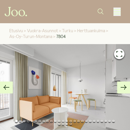
Etusivu
>
Vuokra-Asunnot
>
Turku
>
Herttuankulma
>
As-Oy-Turun-Montana
>
7804