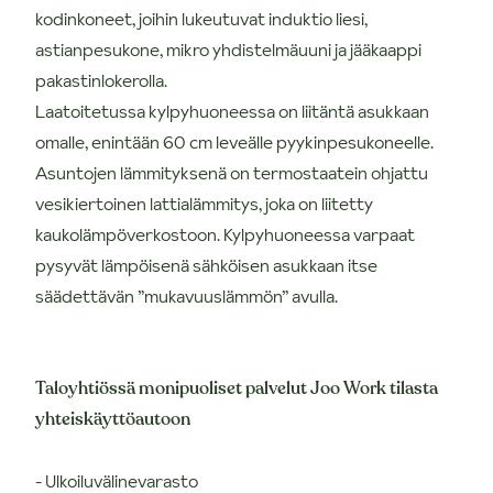
kodinkoneet, joihin lukeutuvat induktio liesi,
astianpesukone, mikro yhdistelmäuuni ja jääkaappi
pakastinlokerolla.
Laatoitetussa kylpyhuoneessa on liitäntä asukkaan
omalle, enintään 60 cm leveälle pyykinpesukoneelle.
Asuntojen lämmityksenä on termostaatein ohjattu
vesikiertoinen lattialämmitys, joka on liitetty
kaukolämpöverkostoon. Kylpyhuoneessa varpaat
pysyvät lämpöisenä sähköisen asukkaan itse
säädettävän ”mukavuuslämmön” avulla.
Taloyhtiössä monipuoliset palvelut Joo Work tilasta
yhteiskäyttöautoon
- Ulkoiluvälinevarasto