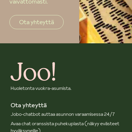
vaivattomasti.
Ota yhteyttä
Huoletonta vuokra-asumista.
Ota yhteyttä
Jobo-chatbot auttaa asunnon varaamisessa 24/7
Avaa chat oranssista puhekuplasta (näkyy evästeet
hyväksyneille)