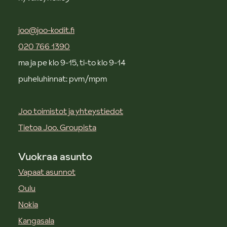
joo@joo-kodit.fi
020 766 1390
ma ja pe klo 9-15, ti-to klo 9-14
puheluhinnat: pvm/mpm
Joo toimistot ja yhteystiedot
Tietoa Joo. Groupista
Vuokraa asunto
Vapaat asunnot
Oulu
Nokia
Kangasala