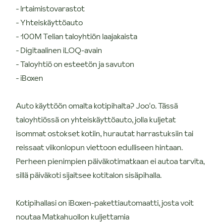
- Irtaimistovarastot
- Yhteiskäyttöauto
- 100M Telian taloyhtiön laajakaista
- Digitaalinen iLOQ-avain
- Taloyhtiö on esteetön ja savuton
- iBoxen
Auto käyttöön omalta kotipihalta? Joo'o. Tässä
taloyhtiössä on yhteiskäyttöauto, jolla kuljetat
isommat ostokset kotiin, hurautat harrastuksiin tai
reissaat viikonlopun viettoon edulliseen hintaan.
Perheen pienimpien päiväkotimatkaan ei autoa tarvita,
sillä päiväkoti sijaitsee kotitalon sisäpihalla.
Kotipihallasi on iBoxen-pakettiautomaatti, josta voit
noutaa Matkahuollon kuljettamia