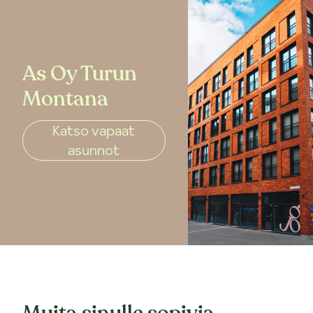
As Oy Turun
Montana
Katso vapaat
asunnot