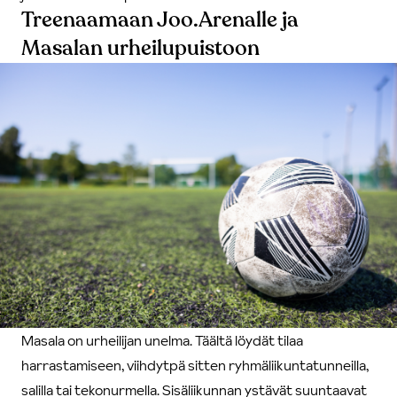
Treenaamaan Joo.Arenalle ja
Masalan urheilupuistoon
Masala on urheilijan unelma. Täältä löydät tilaa
harrastamiseen, viihdytpä sitten ryhmäliikuntatunneilla,
salilla tai tekonurmella. Sisäliikunnan ystävät suuntaavat