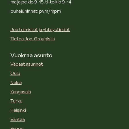
ma ja pe klo 9-15, ti-to klo 9-14
puheluhinnat: pvm/mpm
Joo toimistot ja yhteystiedot
Tietoa Joo. Groupista
Vuokraa asunto
Vapaat asunnot
Oulu
Nokia
Kangasala
Turku
Helsinki
Vantaa
Espoo