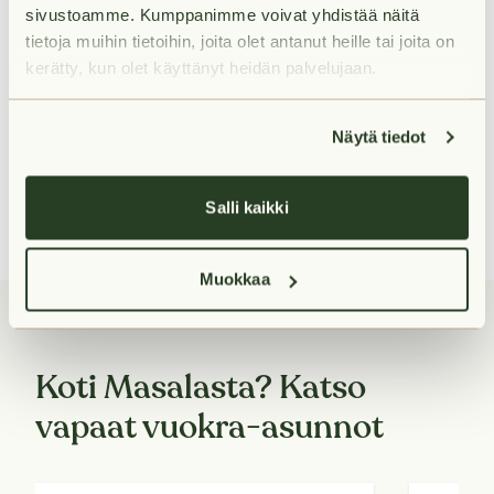
sivustoamme. Kumppanimme voivat yhdistää näitä
korkean mäen päälle ateljeekodin, joka on toiminut
tietoja muihin tietoihin, joita olet antanut heille tai joita on
museona. Hurmaavassa puutarhassa voit syödä
kerätty, kun olet käyttänyt heidän palvelujaan.
piknikeväitä ja ihastella järvelle avautuvia kauniita
maisemia. Hvitträskistä löydät myös uimarannan ja hyvät
Näytä tiedot
mustikkamaat.
4.8.2022
Salli kaikki
Muokkaa
Koti Masalasta? Katso
vapaat vuokra-asunnot