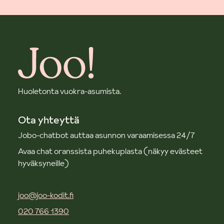
Huoletonta vuokra-asumista.
Ota yhteyttä
Jobo-chatbot auttaa asunnon varaamisessa 24/7
Avaa chat oranssista puhekuplasta (näkyy evästeet
hyväksyneille)
joo@joo-kodit.fi
020 766 1390