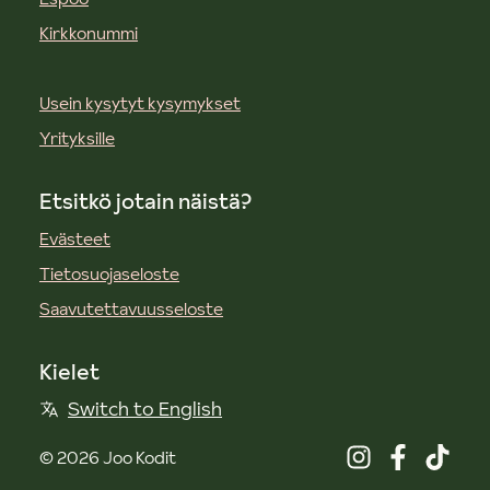
Kirkkonummi
Usein kysytyt kysymykset
Yrityksille
Etsitkö jotain näistä?
Evästeet
Tietosuojaseloste
Saavutettavuusseloste
Kielet
Switch to English
©
2026
Joo Kodit