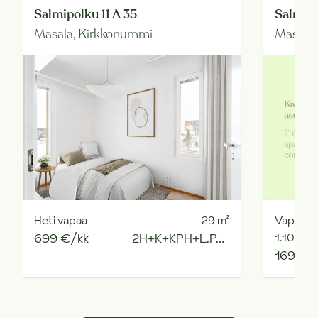
Salmipolku 11 A 35
Salmipo
Masala,
Kirkkonummi
Masala
Heti vapaa
29
m²
Vapaut
699 €/kk
2H+K+KPH+L.PARV
1.10.20
1699 €