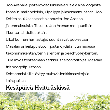
Joo.Arenalle, josta löydät lukuisia eri lajeja aina joogasta
tanssiin, mailapeleihin, kiipeilyyn ja laserammuntaan. Joo
Kotien asukkaana saat alennusta Joo.Arenan
jäsenmaksuista.
Tutustu Joo.Arenan monipuolisiin
liikuntamahdollisuuksiin.
Ulkoliikunnan harrastajat suuntaavat puolestaan
Masalan urheilupuistoon, josta löydät muun muassa
tekonurmikentän, tenniskentän ja beachvolleykentän.
Tule myös testaamaan tarkkuusheiton taitojasi Masalan
frisbeegolfpuistoon.
Koiranomistajille löytyy mukavia lenkkimaastoja ja
koirapuisto.
Kesäpäivä Hvitträskissä