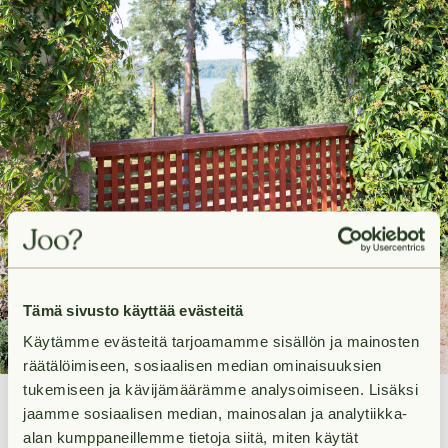
Tämä sivusto käyttää evästeitä
Käytämme evästeitä tarjoamamme sisällön ja mainosten
räätälöimiseen, sosiaalisen median ominaisuuksien
Kauniina kesäpäivänä kannattaa lähteä retkelle noin 4
tukemiseen ja kävijämäärämme analysoimiseen. Lisäksi
jaamme sosiaalisen median, mainosalan ja analytiikka-
kilometrin päässä sijaitsevaan Hvitträskiin. Arkkitehdit
alan kumppaneillemme tietoja siitä, miten käytät
Gesellius, Lindgren ja Saarinen rakensivat aikoinaan