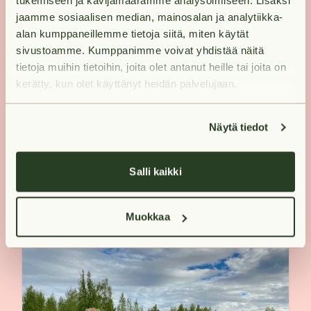
tukemiseen ja kävijämäärämme analysoimiseen. Lisäksi
jaamme sosiaalisen median, mainosalan ja analytiikka-
alan kumppaneillemme tietoja siitä, miten käytät
sivustoamme. Kumppanimme voivat yhdistää näitä
tietoja muihin tietoihin, joita olet antanut heille tai joita on
kerätty, kun olet käyttänyt heidän palvelujaan.
Pistimme juhannustaiat uusiksi.
Nämä taiat voit toteuttaa missä
Näytä tiedot
vain, vietitpä juhannusta sitten
maalla tai kaupungissa, mökillä tai
Salli kaikki
vuokra-asunnossa.
Muokkaa