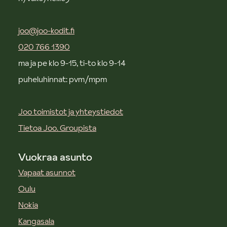
joo@joo-kodit.fi
020 766 1390
ma ja pe klo 9-15, ti-to klo 9-14
puheluhinnat: pvm/mpm
Joo toimistot ja yhteystiedot
Tietoa Joo. Groupista
Vuokraa asunto
Vapaat asunnot
Oulu
Nokia
Kangasala