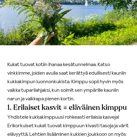
Kukat tuovat kotiin ihanaa kesätunnelmaa. Katso
vinkkimme, joiden avulla saat kerättyä edullisesti kauniin
kukkakimpun luonnonkukista. Kimppu sopii hyvin myös
vaikka tuparilahjaksi, kun solmit sen ympärille kauniin
narun ja vaikkapa pienen kortin.
1. Erilaiset kasvit = eläväinen kimppu
Yhdistele kukkakimppuusi rohkeasti erilaisia kasveja!
Erikorkuiset kukat tuovat kimppuun kivasti tasoja ja värit
elävyyttä. Lehtien lisääminen kukkien joukkoon on myös