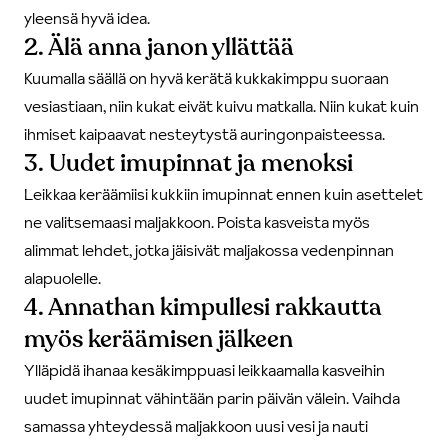
yleensä hyvä idea.
2. Älä anna janon yllättää
Kuumalla säällä on hyvä kerätä kukkakimppu suoraan
vesiastiaan, niin kukat eivät kuivu matkalla. Niin kukat kuin
ihmiset kaipaavat nesteytystä auringonpaisteessa.
3. Uudet imupinnat ja menoksi
Leikkaa keräämiisi kukkiin imupinnat ennen kuin asettelet
ne valitsemaasi maljakkoon. Poista kasveista myös
alimmat lehdet, jotka jäisivät maljakossa vedenpinnan
alapuolelle.
4. Annathan kimpullesi rakkautta
myös keräämisen jälkeen
Ylläpidä ihanaa kesäkimppuasi leikkaamalla kasveihin
uudet imupinnat vähintään parin päivän välein. Vaihda
samassa yhteydessä maljakkoon uusi vesi ja nauti