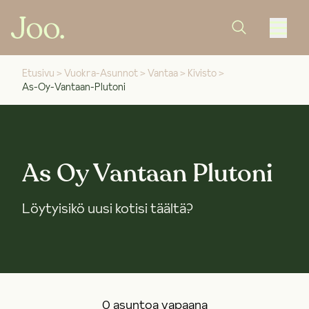
Etusivu
>
Vuokra-Asunnot
>
Vantaa
>
Kivisto
>
As-Oy-Vantaan-Plutoni
As Oy Vantaan Plutoni
Löytyisikö uusi kotisi täältä?
0 asuntoa vapaana