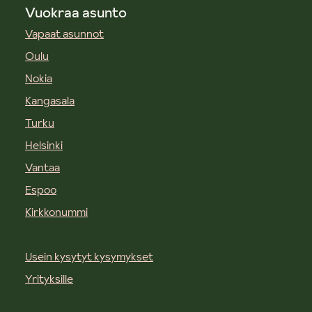
Vuokraa asunto
Vapaat asunnot
Oulu
Nokia
Kangasala
Turku
Helsinki
Vantaa
Espoo
Kirkkonummi
Usein kysytyt kysymykset
Yrityksille