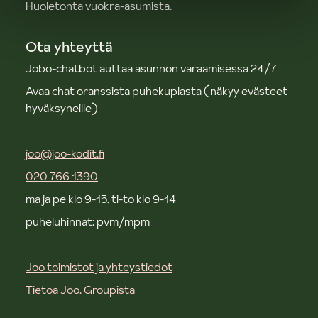
Huoletonta vuokra-asumista.
Ota yhteyttä
Jobo-chatbot auttaa asunnon varaamisessa 24/7
Avaa chat oranssista puhekuplasta (näkyy evästeet
hyväksyneille)
joo@joo-kodit.fi
020 766 1390
ma ja pe klo 9-15, ti-to klo 9-14
puheluhinnat: pvm/mpm
Joo toimistot ja yhteystiedot
Tietoa Joo. Groupista