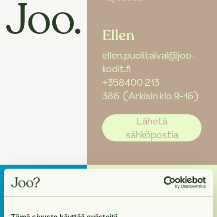
Ellen
ellen.puolitaival@joo-
kodit.fi
+358400 213
386
(Arkisin klo 9-16)
Lähetä
sähköpostia
Kohti uutta
Tämä sivusto käyttää evästeitä