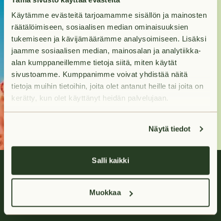
kotia?
Käytämme evästeitä tarjoamamme sisällön ja mainosten
räätälöimiseen, sosiaalisen median ominaisuuksien
Tuleva kotisi odottaa
tukemiseen ja kävijämäärämme analysoimiseen. Lisäksi
sinua hakumatkan
jaamme sosiaalisen median, mainosalan ja analytiikka-
päässä.
alan kumppaneillemme tietoja siitä, miten käytät
sivustoamme. Kumppanimme voivat yhdistää näitä
tietoja muihin tietoihin, joita olet antanut heille tai joita on
Hae asuntoja
kerätty, kun olet käyttänyt heidän palvelujaan.
Näytä tiedot
Salli kaikki
Muokkaa