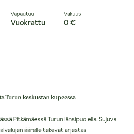
Vapautuu
Vakuus
Vuokrattu
0 €
sta Turun keskustan kupeessa
reässä Pitkämäessä Turun länsipuolella. Sujuva
palvelujen äärelle tekevät arjestasi