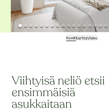
Kuvat
Kartta
Video
Viihtyisä neliö etsii
ensimmäisiä
asukkaitaan