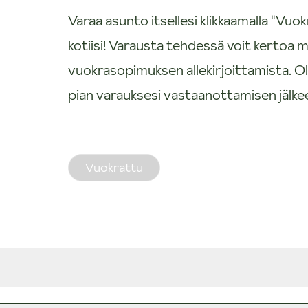
Varaa asunto itsellesi klikkaamalla "V
kotiisi! Varausta tehdessä voit kertoa m
vuokrasopimuksen allekirjoittamista.
pian varauksesi vastaanottamisen jälke
Vuokrattu