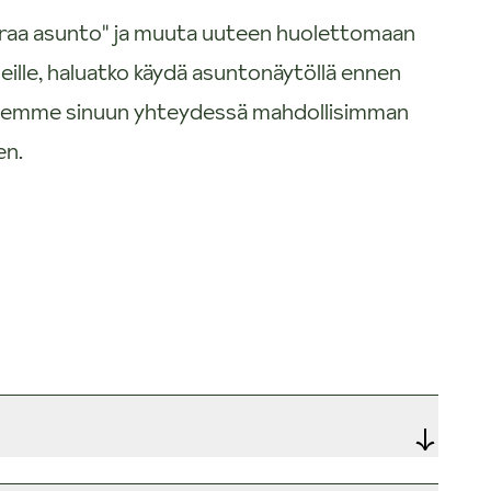
uokraa asunto" ja muuta uuteen huolettomaan
eille, haluatko käydä asuntonäytöllä ennen
 Olemme sinuun yhteydessä mahdollisimman
en.