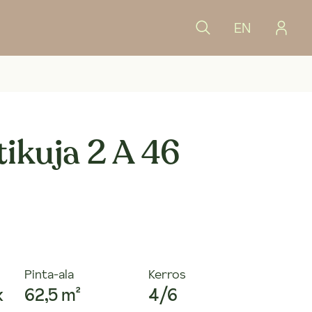
EN
tikuja 2 A 46
Pinta-ala
Kerros
k
62,5 m²
4/6