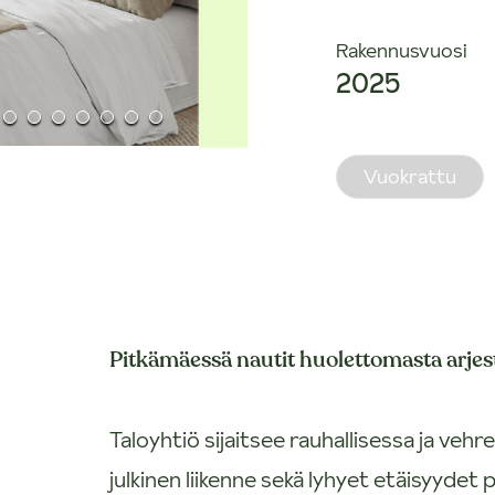
Rakennusvuosi
2025
Vuokrattu
Pitkämäessä nautit huolettomasta arje
Taloyhtiö sijaitsee rauhallisessa ja veh
julkinen liikenne sekä lyhyet etäisyydet 