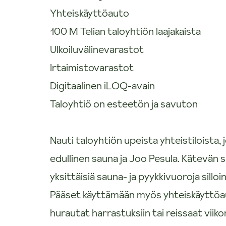
Yhteiskäyttöauto
100 M Telian taloyhtiön laajakaista
Ulkoiluvälinevarastot
Irtaimistovarastot
Digitaalinen iLOQ-avain
Taloyhtiö on esteetön ja savuton
Nauti taloyhtiön upeista yhteistiloista,
edullinen sauna ja Joo Pesula. Kätevän s
yksittäisiä sauna- ja pyykkivuoroja silloin,
Pääset käyttämään myös yhteiskäyttöaut
hurautat harrastuksiin tai reissaat viik