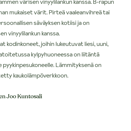
mmen värisen vinyylilankun kanssa. B-rapun
n mukaiset värit. Pirteä vaaleanvihreä tai
soonallisen säväyksen kotiisi ja on
n vinyylilankun kanssa.
t kodinkoneet, joihin lukeutuvat liesi, uuni,
aatoitetussa kylpyhuoneessa on liitäntä
le pyykinpesukoneelle. Lämmityksenä on
iitetty kaukolämpöverkkoon.
ten Joo Kuntosali