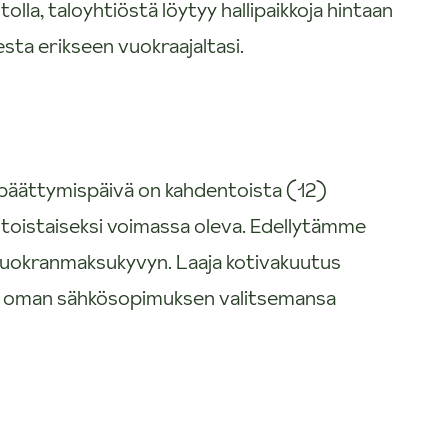
lla, taloyhtiöstä löytyy hallipaikkoja hintaan
sta erikseen vuokraajaltasi.
äättymispäivä on kahdentoista (12)
toistaiseksi voimassa oleva. Edellytämme
 vuokranmaksukyvyn. Laaja kotivakuutus
e oman sähkösopimuksen valitsemansa