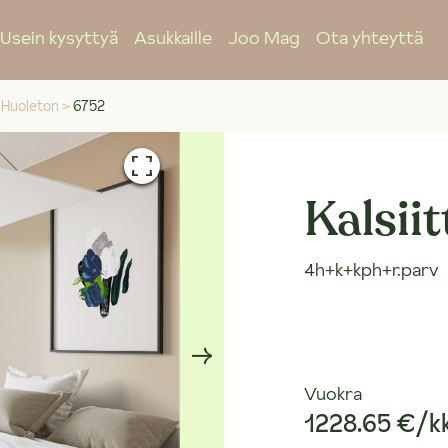
Usein kysyttyä
Asukkaille
Joo Mag
Ota yhteyttä
Huoleton
>
6752
Kalsiit
4h+k+kph+r.parv
Vuokra
1228.65 €/k