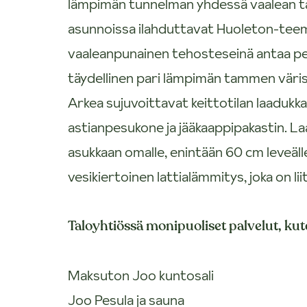
lämpimän tunnelman yhdessä vaalean ta
asunnoissa ilahduttavat Huoleton-teema
vaaleanpunainen tehosteseinä antaa per
täydellinen pari lämpimän tammen värise
Arkea sujuvoittavat keittotilan laadukkaa
astianpesukone ja jääkaappipakastin. L
asukkaan omalle, enintään 60 cm leveäl
vesikiertoinen lattialämmitys, joka on l
Taloyhtiössä monipuoliset palvelut, ku
Maksuton Joo kuntosali
Joo Pesula ja sauna