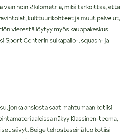
vain noin 2 kilometriä, mikä tarkoittaa, että
ravintolat, kulttuurikohteet ja muut palvelut,
htiön vierestä löytyy myös kauppakeskus
si Sport Centerin sulkapallo-, squash- ja
su, jonka ansiosta saat mahtumaan kotiisi
pintamateriaaleissa näkyy Klassinen-teema,
set sävyt. Beige tehosteseinä luo kotiisi