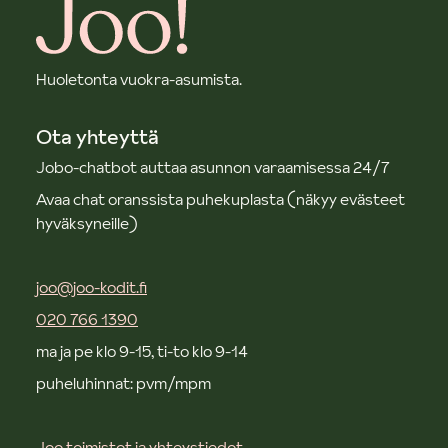
Huoletonta vuokra-asumista.
Ota yhteyttä
Jobo-chatbot auttaa asunnon varaamisessa 24/7
Avaa chat oranssista puhekuplasta (näkyy evästeet
hyväksyneille)
joo@joo-kodit.fi
020 766 1390
ma ja pe klo 9-15, ti-to klo 9-14
puheluhinnat: pvm/mpm
Joo toimistot ja yhteystiedot