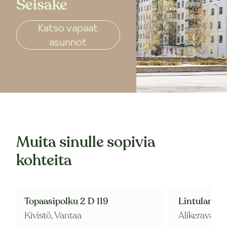
Seisake
Katso vapaat
asunnot
Muita sinulle sopivia
kohteita
Topaasipolku 2 D 119
Lintulamme
Kivistö,
Vantaa
Alikerava,
Ke