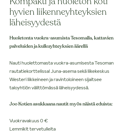
Kompakti ja huoleton koti
hyvien liikenneyhteyksien
läheisyydestä
Huoletonta vuokra-asumista Tesomalla, kattavien
palveluiden ja kulkuyhteyksien äärellä
Nauti huolettomasta vuokra-asumisesta Tesoman
rautatiekorttelissa! Juna-asema sekä liikekeskus
Westeri liikkeineen ja ravintoloineen sijaitsee
taloyhtiön välittömässä läheisyydessä.
Joo Kotien asukkaana nautit myös näistä eduista:
Vuokravakuus 0 €
Lemmikit tervetulleita