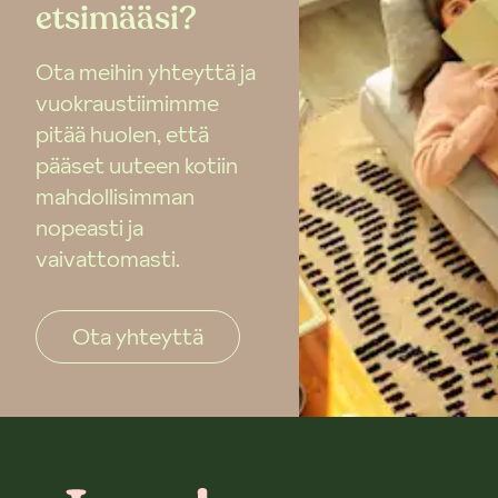
etsimääsi?
Ota meihin yhteyttä ja
vuokraustiimimme
pitää huolen, että
pääset uuteen kotiin
mahdollisimman
nopeasti ja
vaivattomasti.
Ota yhteyttä