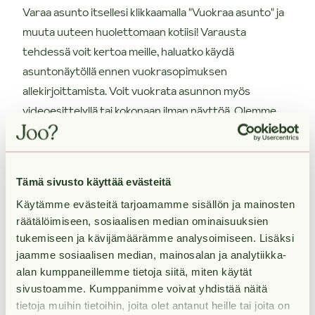
Varaa asunto itsellesi klikkaamalla "Vuokraa asunto" ja
muuta uuteen huolettomaan kotiisi! Varausta
tehdessä voit kertoa meille, haluatko käydä
asuntonäytöllä ennen vuokrasopimuksen
allekirjoittamista. Voit vuokrata asunnon myös
videoesittelyllä tai kokonaan ilman näyttöä. Olemme
sinuun yhteydessä mahdollisimman pian varauksesi
vastaanottamisen jälkeen.
Tämä sivusto käyttää evästeitä
Käytämme evästeitä tarjoamamme sisällön ja mainosten
räätälöimiseen, sosiaalisen median ominaisuuksien
tukemiseen ja kävijämäärämme analysoimiseen. Lisäksi
Vuokra
jaamme sosiaalisen median, mainosalan ja analytiikka-
alan kumppaneillemme tietoja siitä, miten käytät
sivustoamme. Kumppanimme voivat yhdistää näitä
tietoja muihin tietoihin, joita olet antanut heille tai joita on
Palvelut lähellä