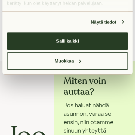
kerätty, kun olet käyttänyt heidän palvelujaan.
Liikenneyhteydet lähellä
Näytä tiedot
Salli kaikki
Muokkaa
Miten voin
auttaa?
Jos haluat nähdä
asunnon, varaa se
ensin, niin otamme
sinuun yhteyttä