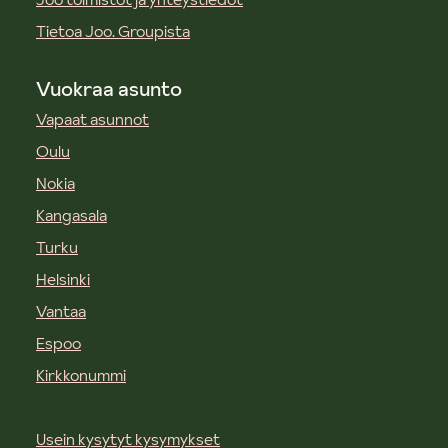
Tietoa Joo. Groupista
Vuokraa asunto
Vapaat asunnot
Oulu
Nokia
Kangasala
Turku
Helsinki
Vantaa
Espoo
Kirkkonummi
Usein kysytyt kysymykset