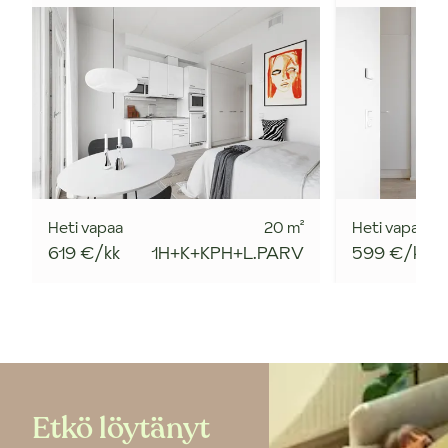
Heti vapaa
20
m²
Heti vapaa
619 €/kk
1H+K+KPH+L.PARV
599 €/kk
Etkö löytänyt