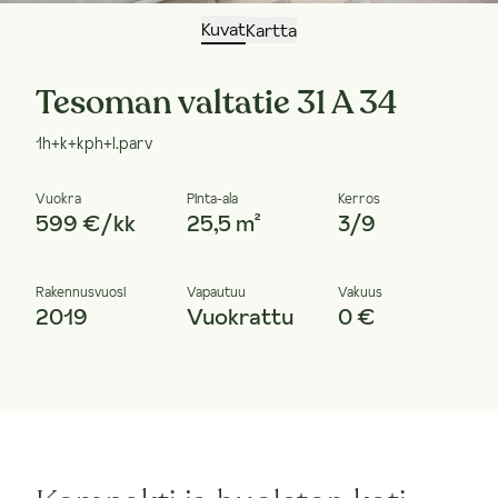
Kuvat
Kartta
Tesoman valtatie 31 A 34
1h+k+kph+l.parv
Vuokra
Pinta-ala
Kerros
599 €/kk
25,5 m²
3/9
Rakennusvuosi
Vapautuu
Vakuus
2019
Vuokrattu
0 €