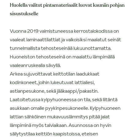
Huolella valitut pintamateriaalit luovat kauniin pohjan
sisustukselle
Vuonna 2019 valmistuneessa kerrostalokodissa on
vaaleat laminaattilattiat ja valkoisiksi maalatut seinät
tunnelmallista tehosteseinää lukuunottamatta.
Huoneiston tehosteseinä on maalattu lämpimällä
vaaleanruskealla sävyllä.
Arkea sujuvoittavat keittotilan laadukkaat
kodinkoneet, joihin lukeutuvat lattialiesi,
astianpesukone, sekä jääkaappi/pakastin.
Laatoitetussa kylpyhuoneessa on tila, sekä liitäntä
asukkaan omalle pyykinpesukoneelle. Kylpyhuoneen
lattian sähköinen mukavuuslämmitys pitää jalat
lämpiminä myös talviaikaan. Asunnossa on hyvin
säilytystilaa keittiön kaapistoissa, eteisen