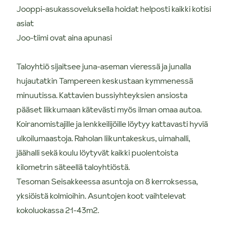
Jooppi-asukassoveluksella hoidat helposti kaikki kotisi
asiat
Joo-tiimi ovat aina apunasi
Taloyhtiö sijaitsee juna-aseman vieressä ja junalla
hujautatkin Tampereen keskustaan kymmenessä
minuutissa. Kattavien bussiyhteyksien ansiosta
pääset liikkumaan kätevästi myös ilman omaa autoa.
Koiranomistajille ja lenkkeilijöille löytyy kattavasti hyviä
ulkoilumaastoja. Raholan liikuntakeskus, uimahalli,
jäähalli sekä koulu löytyvät kaikki puolentoista
kilometrin säteellä taloyhtiöstä.
Tesoman Seisakkeessa asuntoja on 8 kerroksessa,
yksiöistä kolmioihin. Asuntojen koot vaihtelevat
kokoluokassa 21-43m2.