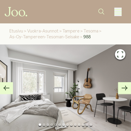
Etusivu
>
Vuokra-Asunnot
>
Tampere
>
Tesoma
>
As-Oy-Tampereen-Tesoman-Seisake
>
988