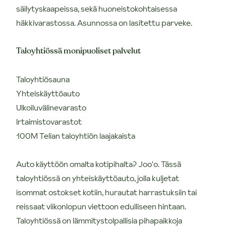
säilytyskaapeissa, sekä huoneistokohtaisessa
häkkivarastossa. Asunnossa on lasitettu parveke.
Taloyhtiössä monipuoliset palvelut
Taloyhtiösauna
Yhteiskäyttöauto
Ulkoiluvälinevarasto
Irtaimistovarastot
100M Telian taloyhtiön laajakaista
Auto käyttöön omalta kotipihalta? Joo'o. Tässä
taloyhtiössä on yhteiskäyttöauto, jolla kuljetat
isommat ostokset kotiin, hurautat harrastuksiin tai
reissaat viikonlopun viettoon edulliseen hintaan.
Taloyhtiössä on lämmitystolpallisia pihapaikkoja