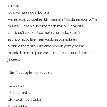
kanssa.
Olisiko tässä uusi kotisi?
Varaa asunto itsellesi klikkaamalla “Vuokraa asunto“ ja
muuta uuteen huolettomaan kotiisi! Varausta
tehdessä voit kertoa meille, haluatko käydä
asuntonäytöllä ennen vuokrasopimuksen
allekirjoittamista. Olemme sinuun yhteydessä
mahdollisimman pian varauksesi vastaanottamisen
jälkeen.
Tämän taloyhtiön palvelut
Saunatilat
Irtainvarasto
Ulkoiluvälinevarasto
Autopaikka