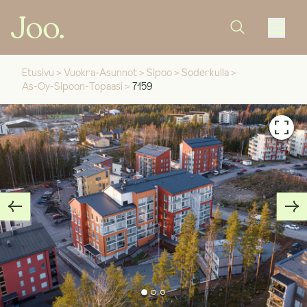
Etusivu
>
Vuokra-Asunnot
>
Sipoo
>
Soderkulla
>
As-Oy-Sipoon-Topaasi
>
7159