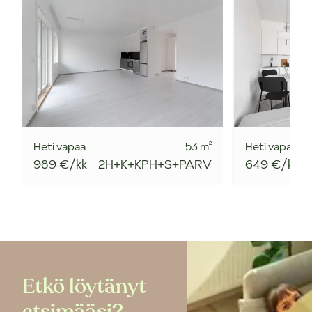
Heti vapaa
53
m²
Heti vapaa
989 €/kk
2H+K+KPH+S+PARV
649 €/kk
Etkö löytänyt
etsimääsi?