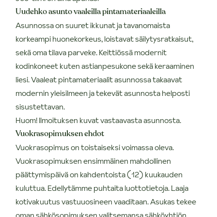
Uudehko asunto vaaleilla pintamateriaaleilla
Asunnossa on suuret ikkunat ja tavanomaista
korkeampi huonekorkeus, loistavat säilytysratkaisut,
sekä oma tilava parveke. Keittiössä modernit
kodinkoneet kuten astianpesukone sekä keraaminen
liesi. Vaaleat pintamateriaalit asunnossa takaavat
modernin yleisilmeen ja tekevät asunnosta helposti
sisustettavan.
Huom! Ilmoituksen kuvat vastaavasta asunnosta.
Vuokrasopimuksen ehdot
Vuokrasopimus on toistaiseksi voimassa oleva.
Vuokrasopimuksen ensimmäinen mahdollinen
päättymispäivä on kahdentoista (12) kuukauden
kuluttua. Edellytämme puhtaita luottotietoja. Laaja
kotivakuutus vastuuosineen vaaditaan. Asukas tekee
oman sähkösopimuksen valitsemansa sähköyhtiön