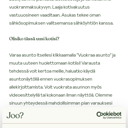
vuokranmaksukyvyn. Laaja kotivakuutus
vastuuosineen vaaditaan. Asukas tekee oman
sähkösopimuksen valitsemansa sähköyhtiön kanssa.
Olisiko tässä uusi kotisi?
Varaa asunto itsellesi klikkaamalla "Vuokraa asunto" ja
muuta uuteen huolettomaan kotiisi! Varausta
tehdessä voit kertoa meille, haluatko käydä
asuntonäytöllä ennen vuokrasopimuksen
allekirjoittamista. Voit vuokrata asunnon myös
videoesittelyllä tai kokonaan ilman näyttöä. Olemme
sinuun yhteydessä mahdollisimman pian varauksesi
vastaanottamisen jälkeen.