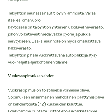
Taloyhtiön saunassa nautit löylyn lämmöstä. Varaa
itsellesi oma vuoro!
Käytössäsi on taloyhtiön yhteinen ulkoiluvälinevarasto,
johon voi kätevästi viedä vaikka pyöriä ja pulkkia
säilytykseen. Lisäksi asunnolle on myös oma lukittava
häkkivarasto.
Taloyhtiön pihalla vuokrattavana autopaikkoja. Kysy
vuokraajalta ajankohtainen tilanne!
Vuokrasopimuksen ehdot
Vuokrasopimus on toistaiseksi voimassa oleva.
Sopimuksen ensimmäinen mahdollinen päättymispäivä
on kahdentoista (12) kuukauden kuluttua.
Edellytämme puhtaita luottotietoja ja tarkistamme