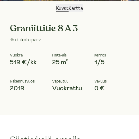
Kuvat
Kartta
Graniittitie 8 A 3
1h+k+kph+parv
Vuokra
Pinta-ala
Kerros
519 €/kk
25 m²
1/5
Rakennusvuosi
Vapautuu
Vakuus
2019
Vuokrattu
0 €