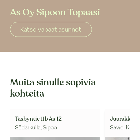
As Oy Sipoon Topaasi
Katso vapaat asunnot
Muita sinulle sopivia
kohteita
Tasbyntie 11b As 12
Juurakkokat
Söderkulla,
Sipoo
Savio,
Kerav