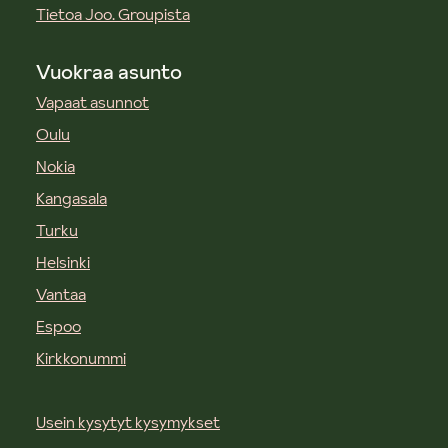
Tietoa Joo. Groupista
Vuokraa asunto
Vapaat asunnot
Oulu
Nokia
Kangasala
Turku
Helsinki
Vantaa
Espoo
Kirkkonummi
Usein kysytyt kysymykset