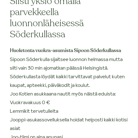
Siisti yksiö omalla
parvekkeella
luonnonläheisessä
Söderkullassa
Huoletonta vuokra-asumista Sipoon Söderkullassa
Sipoon Söderkulla sijaitsee luonnon helmassa mutta
silti vain 30 min ajomatkan päässä Helsingistä.
Söderkullasta löydät kaikki tarvittavat palvelut kuten
kaupat, apteekki, päiväkodit ja koulut.
Joo Kotien asukkaana nautit myös näistä eduista:
Vuokravakuus 0 €
Lemmikit tervetulleita
Jooppi-asukassovelluksella hoidat helposti kaikki kotisi
asiat
Joo-tiimi on aina apunasi