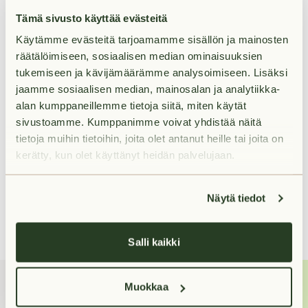
Tämä sivusto käyttää evästeitä
Käytämme evästeitä tarjoamamme sisällön ja mainosten
räätälöimiseen, sosiaalisen median ominaisuuksien
Vuokra
tukemiseen ja kävijämäärämme analysoimiseen. Lisäksi
jaamme sosiaalisen median, mainosalan ja analytiikka-
alan kumppaneillemme tietoja siitä, miten käytät
Palvelut lähellä
sivustoamme. Kumppanimme voivat yhdistää näitä
tietoja muihin tietoihin, joita olet antanut heille tai joita on
kerätty, kun olet käyttänyt heidän palvelujaan.
Liikenneyhteydet lähellä
Näytä tiedot
Salli kaikki
Muokkaa
Miten voin