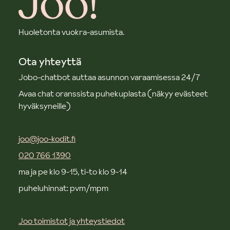
Huoletonta vuokra-asumista.
Ota yhteyttä
Jobo-chatbot auttaa asunnon varaamisessa 24/7
Avaa chat oranssista puhekuplasta (näkyy evästeet
hyväksyneille)
joo@joo-kodit.fi
020 766 1390
ma ja pe klo 9-15, ti-to klo 9-14
puheluhinnat: pvm/mpm
Joo toimistot ja yhteystiedot