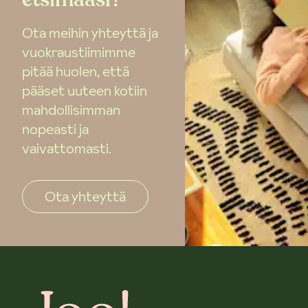
Ota meihin yhteyttä ja
vuokraustiimimme
pitää huolen, että
pääset uuteen kotiin
mahdollisimman
nopeasti ja
vaivattomasti.
Ota yhteyttä