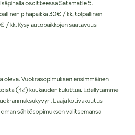
sisäpihalla osoitteessa Satamatie 5.
pallinen pihapaikka 30€ / kk, tolpallinen
9€ / kk. Kysy autopaikkojen saatavuus
sa oleva. Vuokrasopimuksen ensimmäinen
oista (12) kuukauden kuluttua. Edellytämme
 vuokranmaksukyvyn. Laaja kotivakuutus
e oman sähkösopimuksen valitsemansa