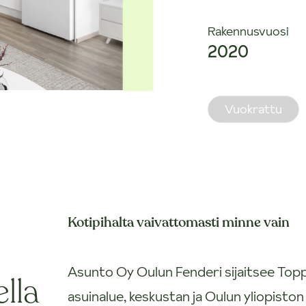
Rakennusvuosi
2020
Vuokrattu
Kotipihalta vaivattomasti minne vain
Asunto Oy Oulun Fenderi sijaitsee Toppi
ella
asuinalue, keskustan ja Oulun yliopiston