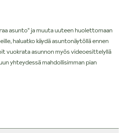
uokraa asunto" ja muuta uuteen huolettomaan
eille, haluatko käydä asuntonäytöllä ennen
oit vuokrata asunnon myös videoesittelyllä
nuun yhteydessä mahdollisimman pian