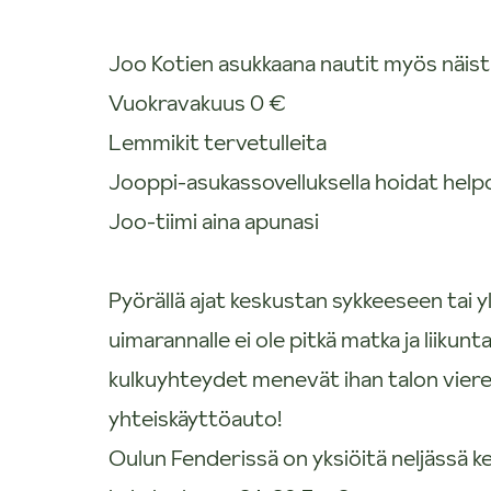
Joo Kotien asukkaana nautit myös näist
Vuokravakuus 0 €
Lemmikit tervetulleita
Jooppi-asukassovelluksella hoidat helpost
Joo-tiimi aina apunasi
Pyörällä ajat keskustan sykkeeseen tai yli
uimarannalle ei ole pitkä matka ja liikunt
kulkuyhteydet menevät ihan talon viere
yhteiskäyttöauto!
Oulun Fenderissä on yksiöitä neljässä 