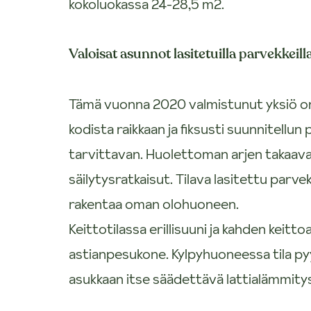
kokoluokassa 24-28,5 m2.
Valoisat asunnot lasitetuilla parvekkeill
Tämä vuonna 2020 valmistunut yksiö on v
kodista raikkaan ja fiksusti suunnitellu
tarvittavan. Huolettoman arjen takaava
säilytysratkaisut. Tilava lasitettu parve
rakentaa oman olohuoneen.
Keittotilassa erillisuuni ja kahden keitto
astianpesukone. Kylpyhuoneessa tila p
asukkaan itse säädettävä lattialämmity