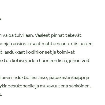
a
aloa tulvillaan. Vaaleat pinnat tekevät
n pohjan ansiosta saat mahtumaan kotiisi kaiken
t laadukkaat kodinkoneet ja toimivat
ke tuo kotiisi yhden huoneen lisää, johon voit
alueen induktioliesitaso, jääpakastinkaappi ja
yykinpesukoneelle ja mukavuutena sähköinen,
s.