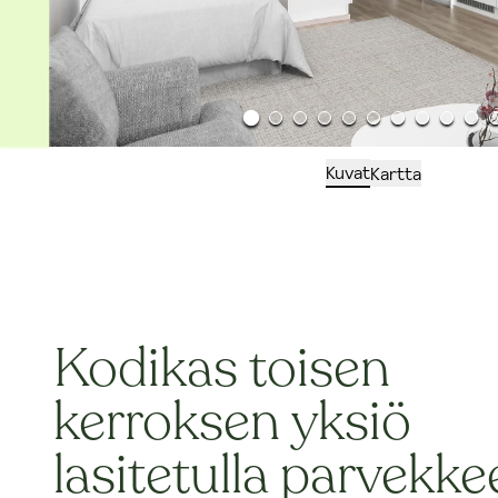
Kuvat
Kartta
Kodikas toisen
kerroksen yksiö
lasitetulla parvekke