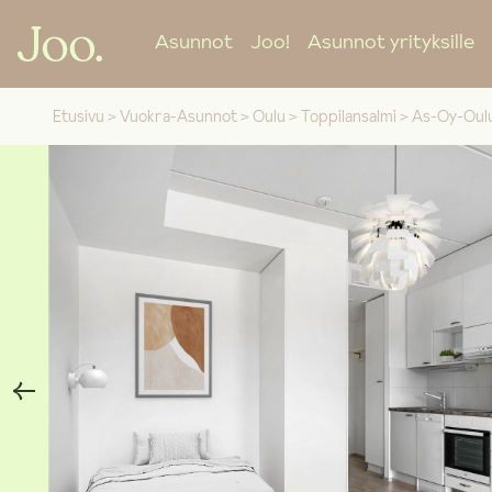
Asunnot
Joo!
Asunnot yrityksille
Etusivu
>
Vuokra-Asunnot
>
Oulu
>
Toppilansalmi
>
As-Oy-Oul