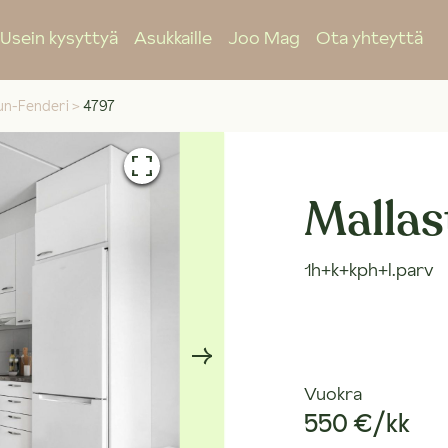
Usein kysyttyä
Asukkaille
Joo Mag
Ota yhteyttä
un-Fenderi
>
4797
Mallas
1h+k+kph+l.parv
Vuokra
550 €/kk