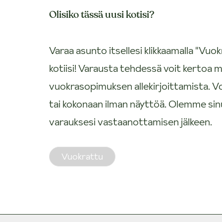
Olisiko tässä uusi kotisi?
Varaa asunto itsellesi klikkaamalla "V
kotiisi! Varausta tehdessä voit kertoa m
vuokrasopimuksen allekirjoittamista. V
tai kokonaan ilman näyttöä. Olemme si
varauksesi vastaanottamisen jälkeen.
Vuokrattu