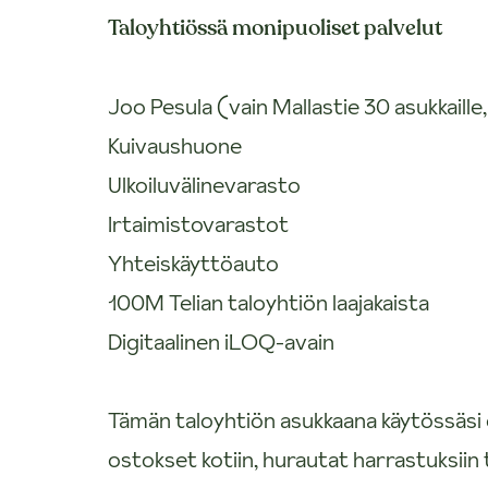
Taloyhtiössä monipuoliset palvelut
Joo Pesula (vain Mallastie 30 asukkaille
Kuivaushuone
Ulkoiluvälinevarasto
Irtaimistovarastot
Yhteiskäyttöauto
100M Telian taloyhtiön laajakaista
Digitaalinen iLOQ-avain
Tämän taloyhtiön asukkaana käytössäsi o
ostokset kotiin, hurautat harrastuksiin 