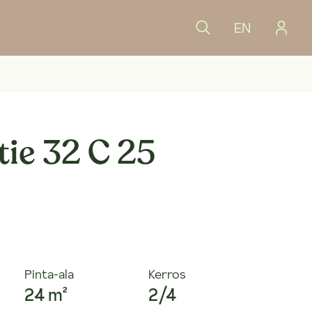
EN
tie 32 C 25
Pinta-ala
Kerros
24 m²
2/4