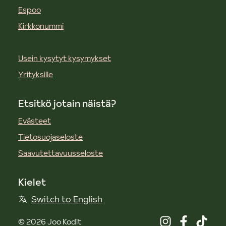
Espoo
Kirkkonummi
Usein kysytyt kysymykset
Yrityksille
Etsitkö jotain näistä?
Evästeet
Tietosuojaseloste
Saavutettavuusseloste
Kielet
Switch to English
©
2026
Joo Kodit