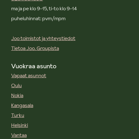
ma ja pe klo 9-15, ti-to klo 9-14
puheluhinnat: pvm/mpm
Joo toimistot ja yhteystiedot
Tietoa Joo. Groupista
Vuokraa asunto
Vapaat asunnot
Oulu
Nokia
Kangasala
Turku
Helsinki
Vantaa