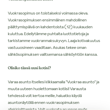
Vuokrasopimus on toistaiseksi voimassa oleva.
Vuokrasopimuksen ensimmäinen mahdollinen
päättymispäivä on kahdentoista (12) kuukauden
kuluttua. Edellytämme puhtaita luottotietoja ja
tarkistamme vuokranmaksukyvyn. Laaja kotivakuutus
vastuuosineen vaaditaan. Asukas tekee oman
sähkösopimuksen valitsemansa sähköyhtiön kanssa.
Olisiko tässä uusi kotisi?
Varaa asunto itsellesi klikkaamalla "Vuokraa asunto" ja
muuta uuteen huolettomaan kotiisi! Varausta
tehdessä voit kertoa meille, haluatko käydä
asuntonäytöllä ennen vuokrasopimuksen
allekirjoittamista. Voit vuokrata asunnon myös