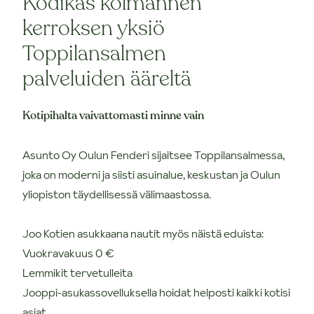
Kodikas kolmannen
kerroksen yksiö
Toppilansalmen
palveluiden ääreltä
Kotipihalta vaivattomasti minne vain
Asunto Oy Oulun Fenderi sijaitsee Toppilansalmessa,
joka on moderni ja siisti asuinalue, keskustan ja Oulun
yliopiston täydellisessä välimaastossa.
Joo Kotien asukkaana nautit myös näistä eduista:
Vuokravakuus 0 €
Lemmikit tervetulleita
Jooppi-asukassovelluksella hoidat helposti kaikki kotisi
asiat