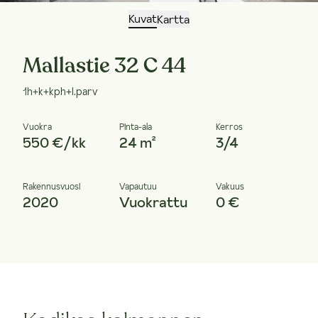
Kuvat
Kartta
Mallastie 32 C 44
1h+k+kph+l.parv
Vuokra
Pinta-ala
Kerros
550 €/kk
24 m²
3/4
Rakennusvuosi
Vapautuu
Vakuus
2020
Vuokrattu
0 €