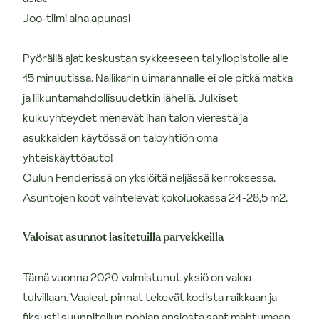
Joo-tiimi aina apunasi
Pyörällä ajat keskustan sykkeeseen tai yliopistolle alle
15 minuutissa. Nallikarin uimarannalle ei ole pitkä matka
ja liikuntamahdollisuudetkin lähellä. Julkiset
kulkuyhteydet menevät ihan talon vierestä ja
asukkaiden käytössä on taloyhtiön oma
yhteiskäyttöauto!
Oulun Fenderissä on yksiöitä neljässä kerroksessa.
Asuntojen koot vaihtelevat kokoluokassa 24-28,5 m2.
Valoisat asunnot lasitetuilla parvekkeilla
Tämä vuonna 2020 valmistunut yksiö on valoa
tulvillaan. Vaaleat pinnat tekevät kodista raikkaan ja
fiksusti suunnitellun pohjan ansiosta saat mahtumaan