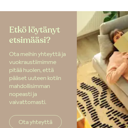
Etkö löytänyt
etsimääsi?
Ota meihin yhteyttä ja
vuokraustiimimme
pitää huolen, että
pääset uuteen kotiin
mahdollisimman
nopeasti ja
vaivattomasti.
Ota yhteyttä