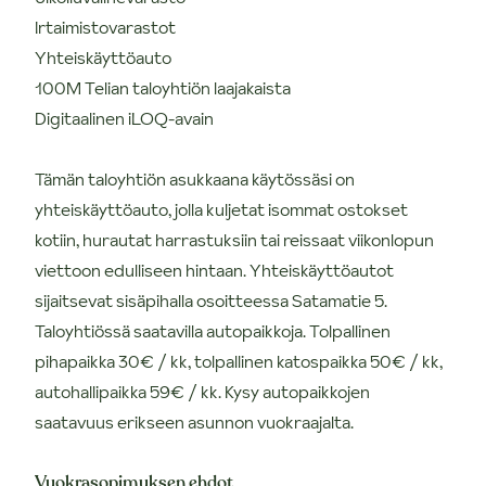
Irtaimistovarastot
Yhteiskäyttöauto
100M Telian taloyhtiön laajakaista
Digitaalinen iLOQ-avain
Tämän taloyhtiön asukkaana käytössäsi on
yhteiskäyttöauto, jolla kuljetat isommat ostokset
kotiin, hurautat harrastuksiin tai reissaat viikonlopun
viettoon edulliseen hintaan. Yhteiskäyttöautot
sijaitsevat sisäpihalla osoitteessa Satamatie 5.
Taloyhtiössä saatavilla autopaikkoja. Tolpallinen
pihapaikka 30€ / kk, tolpallinen katospaikka 50€ / kk,
autohallipaikka 59€ / kk. Kysy autopaikkojen
saatavuus erikseen asunnon vuokraajalta.
Vuokrasopimuksen ehdot