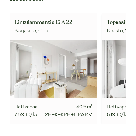
Lintulammentie 15 A 22
Topaasipolk
Karjasilta,
Oulu
Kivistö,
Vant
Heti vapaa
40.5
m²
Heti vapaa
759 €/kk
2H+K+KPH+L.PARV
619 €/kk