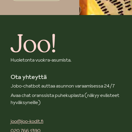
Huoletonta vuokra-asumista.
Ota yhteyttä
Jobo-chatbot auttaa asunnon varaamisessa 24/7
Avaa chat oranssista puhekuplasta (näkyy evästeet
hyväksyneille)
joo@joo-kodit.fi
020 766 1390