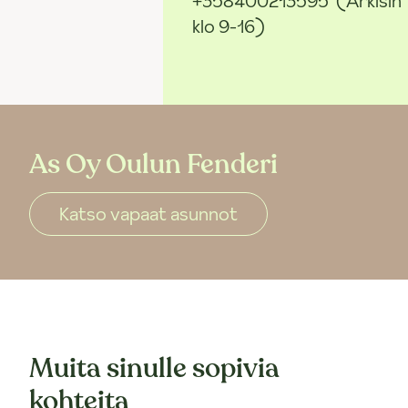
+358400213595
(Arkisin
klo 9-16)
As Oy Oulun Fenderi
Katso vapaat asunnot
Muita sinulle sopivia
kohteita