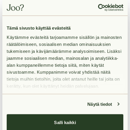
videoesittelyllä tai kokonaan ilman näyttöä. Olemme
sinuun yhteydessä mahdollisimman pian varauksesi
vastaanottamisen jälkeen.
Tämä sivusto käyttää evästeitä
Käytämme evästeitä tarjoamamme sisällön ja mainosten
räätälöimiseen, sosiaalisen median ominaisuuksien
tukemiseen ja kävijämäärämme analysoimiseen. Lisäksi
jaamme sosiaalisen median, mainosalan ja analytiikka-
alan kumppaneillemme tietoja siitä, miten käytät
Vuokra
sivustoamme. Kumppanimme voivat yhdistää näitä
tietoja muihin tietoihin, joita olet antanut heille tai joita on
kerätty, kun olet käyttänyt heidän palvelujaan.
Palvelut lähellä
Näytä tiedot
Liikenneyhteydet lähellä
Salli kaikki