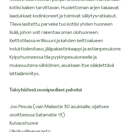
kotiisi kaiken tarvittavan. Huolettoman arjen takaavat
laadukkaat kodinkoneet ja toimivat säilytysratkaisut.
Tilava lasitettu parveke tuo kotiisi yhden huoneen
lisää, johon voit rakentaa oman olohuoneen.
Keittotilassa erillisuuni ja kahden keittoalueen
induktioliesitaso, jääpakastinkaappi ja astianpesukone.
Kylpyhuoneessa tila pyykinpesukoneelle ja
mukavuutena sähköinen, asukkaan itse säädettävä
lattialämmitys.
Taloyhtiössä monipuoliset palvelut
Joo Pesula (vain Mallastie 30 asukkaille, sijaitsee
osoitteessa Satamatie 13)
Kuivaushuone
Ulkoiluvälinevarasto