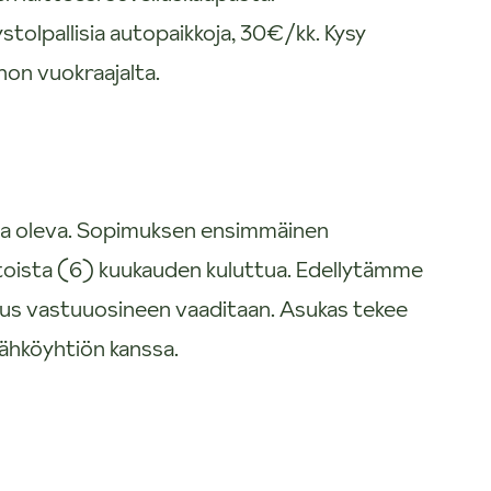
tolpallisia autopaikkoja, 30€/kk. Kysy
on vuokraajalta.
sa oleva. Sopimuksen ensimmäinen
oista (6) kuukauden kuluttua. Edellytämme
utus vastuuosineen vaaditaan. Asukas tekee
hköyhtiön kanssa.