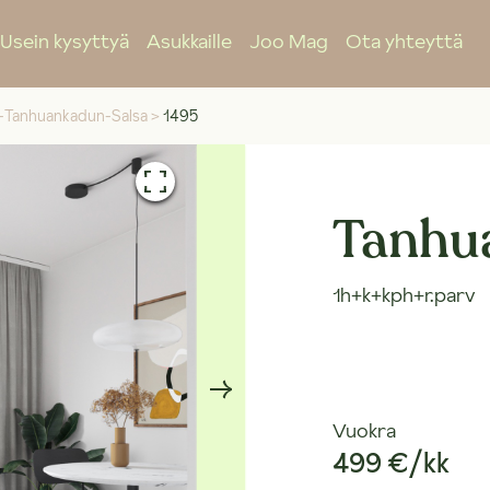
Usein kysyttyä
Asukkaille
Joo Mag
Ota yhteyttä
-Tanhuankadun-Salsa
>
1495
Tanhua
1h+k+kph+r.parv
Vuokra
499 €/kk