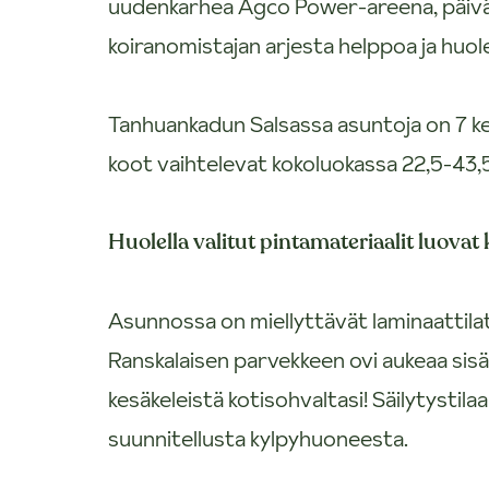
uudenkarhea Agco Power-areena, päiväko
koiranomistajan arjesta helppoa ja huol
Tanhuankadun Salsassa asuntoja on 7 ke
koot vaihtelevat kokoluokassa 22,5-43,
Huolella valitut pintamateriaalit luovat
Asunnossa on miellyttävät laminaattilatt
Ranskalaisen parvekkeen ovi aukeaa sisään
kesäkeleistä kotisohvaltasi! Säilytystila
suunnitellusta kylpyhuoneesta.