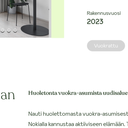
Rakennusvuosi
2023
Vuokrattu
ian
Huoletonta vuokra-asumista uudisaluee
Nauti huolettomasta vuokra-asumisesta 
Nokialla kannustaa aktiiviseen elämään. 