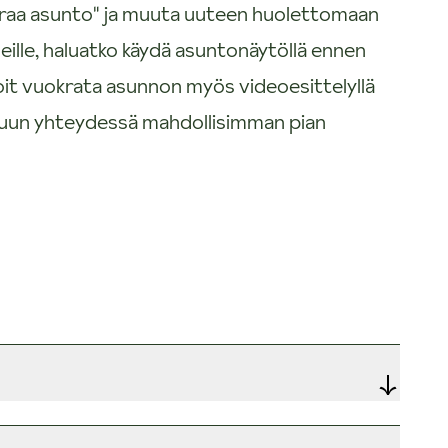
uokraa asunto" ja muuta uuteen huolettomaan
eille, haluatko käydä asuntonäytöllä ennen
oit vuokrata asunnon myös videoesittelyllä
nuun yhteydessä mahdollisimman pian