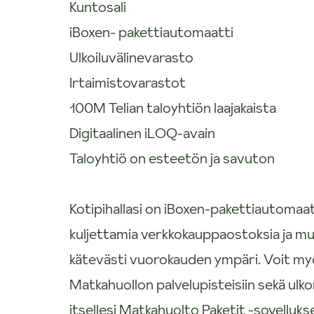
Kuntosali
iBoxen- pakettiautomaatti
Ulkoiluvälinevarasto
Irtaimistovarastot
100M Telian taloyhtiön laajakaista
Digitaalinen iLOQ-avain
Taloyhtiö on esteetön ja savuton
Kotipihallasi on iBoxen-pakettiautomaat
kuljettamia verkkokauppaostoksia ja mu
kätevästi vuorokauden ympäri. Voit myö
Matkahuollon palvelupisteisiin sekä ulko
itsellesi Matkahuolto Paketit -sovelluks