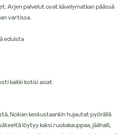
et. Arjen palvelut ovat kävelymatkan päässä
an vartissa.
ä eduista
i kaikki kotisi asiat
tä, Nokian keskustaankin hujautat pyörällä
teeltä löytyy kaksi ruokakauppaa, jäähalli,