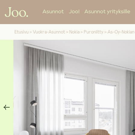
Asunnot
Joo!
Asunnot yrityksille
Etusivu
>
Vuokra-Asunnot
>
Nokia
>
Puroniitty
>
As-Oy-Nokian