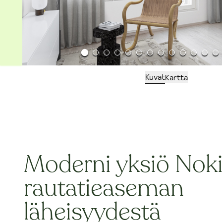
Kuvat
Kartta
Moderni yksiö Nok
rautatieaseman
läheisyydestä