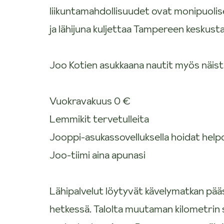
liikuntamahdollisuudet ovat monipuolis
ja lähijuna kuljettaa Tampereen keskusta
Joo Kotien asukkaana nautit myös näist
Vuokravakuus 0 €
Lemmikit tervetulleita
Jooppi-asukassovelluksella hoidat helpost
Joo-tiimi aina apunasi
Lähipalvelut löytyvät kävelymatkan pääs
hetkessä. Talolta muutaman kilometrin sä