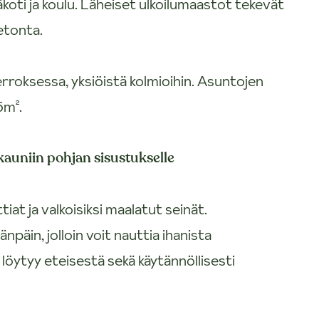
ti ja koulu. Läheiset ulkoilumaastot tekevät
etonta.
rroksessa, yksiöistä kolmioihin. Asuntojen
5m².
 kauniin pohjan sisustukselle
iat ja valkoisiksi maalatut seinät.
päin, jolloin voit nauttia ihanista
a löytyy eteisestä sekä käytännöllisesti