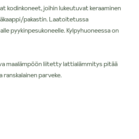
aat kodinkoneet, joihin lukeutuvat keraaminen
 jääkaappi/pakastin. Laatoitetussa
alle pyykinpesukoneelle. Kylpyhuoneessa on
va maalämpöön liitetty lattialämmitys pitää
a ranskalainen parveke.