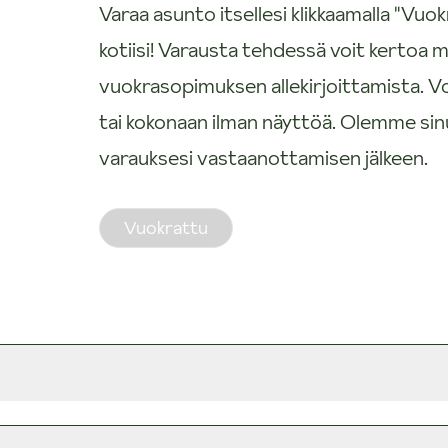
Varaa asunto itsellesi klikkaamalla "V
kotiisi! Varausta tehdessä voit kertoa m
vuokrasopimuksen allekirjoittamista. V
tai kokonaan ilman näyttöä. Olemme si
varauksesi vastaanottamisen jälkeen.
Vuokrattu