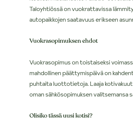
Taloyhtiössä on vuokrattavissa lämmitys
autopaikkojen saatavuus erikseen asunn
Vuokrasopimuksen ehdot
Vuokrasopimus on toistaiseksi voimas
mahdollinen päättymispäivä on kahdent
puhtaita luottotietoja. Laaja kotivaku
oman sähkösopimuksen valitsemansa sä
Olisiko tässä uusi kotisi?