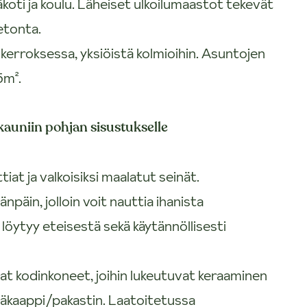
ti ja koulu. Läheiset ulkoilumaastot tekevät
etonta.
erroksessa, yksiöistä kolmioihin. Asuntojen
5m².
 kauniin pohjan sisustukselle
iat ja valkoisiksi maalatut seinät.
päin, jolloin voit nauttia ihanista
a löytyy eteisestä sekä käytännöllisesti
aat kodinkoneet, joihin lukeutuvat keraaminen
 jääkaappi/pakastin. Laatoitetussa