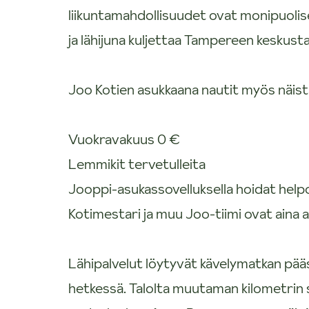
liikuntamahdollisuudet ovat monipuolis
ja lähijuna kuljettaa Tampereen keskusta
Joo Kotien asukkaana nautit myös näist
Vuokravakuus 0 €
Lemmikit tervetulleita
Jooppi-asukassovelluksella hoidat helpost
Kotimestari ja muu Joo-tiimi ovat aina 
Lähipalvelut löytyvät kävelymatkan pääs
hetkessä. Talolta muutaman kilometrin sä