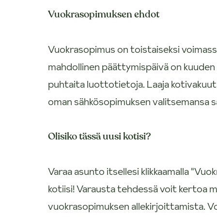
Vuokrasopimuksen ehdot
Vuokrasopimus on toistaiseksi voimas
mahdollinen päättymispäivä on kuuden
puhtaita luottotietoja. Laaja kotivaku
oman sähkösopimuksen valitsemansa sä
Olisiko tässä uusi kotisi?
Varaa asunto itsellesi klikkaamalla "V
kotiisi! Varausta tehdessä voit kertoa m
vuokrasopimuksen allekirjoittamista. V