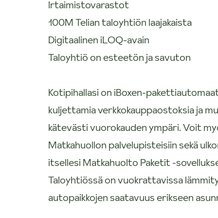
Irtaimistovarastot
100M Telian taloyhtiön laajakaista
Digitaalinen iLOQ-avain
Taloyhtiö on esteetön ja savuton
Kotipihallasi on iBoxen-pakettiautomaat
kuljettamia verkkokauppaostoksia ja mu
kätevästi vuorokauden ympäri. Voit myö
Matkahuollon palvelupisteisiin sekä ulko
itsellesi Matkahuolto Paketit -sovelluks
Taloyhtiössä on vuokrattavissa lämmitys
autopaikkojen saatavuus erikseen asunn