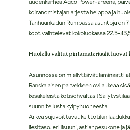
uudenkarhea Agco Power-areena, päiväko
koiranomistajan arjesta helppoa ja huol
Tanhuankadun Rumbassa asuntoja on 7 k
koot vaihtelevat kokoluokassa 22,5-43,
Huolella valitut pintamateriaalit luovat
Asunnossa on miellyttävät laminaattilatt
Ranskalaisen parvekkeen ovi aukeaa sisään
kesäkeleistä kotisohvaltasi! Säilytystila
suunnitellusta kylpyhuoneesta.
Arkea sujuvoittavat keittotilan laadukk
liesitaso, erillisuuni, astianpesukone ja