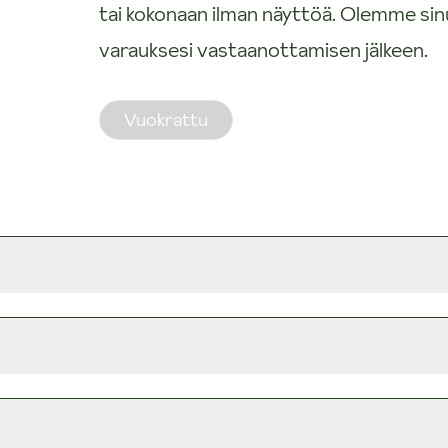
tai kokonaan ilman näyttöä. Olemme si
varauksesi vastaanottamisen jälkeen.
Vuokrattu