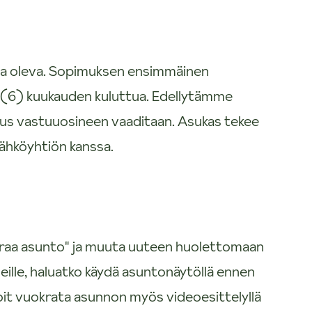
sa oleva. Sopimuksen ensimmäinen
 (6) kuukauden kuluttua. Edellytämme
utus vastuuosineen vaaditaan. Asukas tekee
hköyhtiön kanssa.
uokraa asunto" ja muuta uuteen huolettomaan
eille, haluatko käydä asuntonäytöllä ennen
oit vuokrata asunnon myös videoesittelyllä