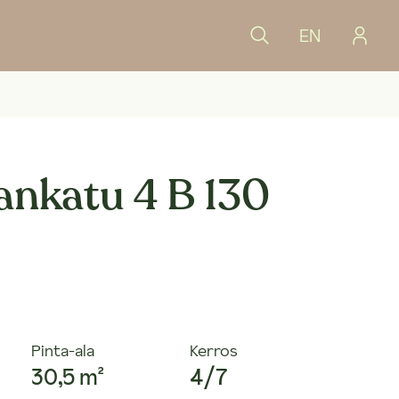
EN
nkatu 4 B 130
Pinta-ala
Kerros
30,5 m²
4/7