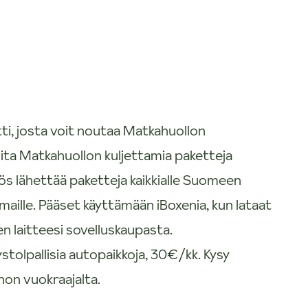
ti, josta voit noutaa Matkahuollon
ita Matkahuollon kuljettamia paketteja
s lähettää paketteja kaikkialle Suomeen
maille. Pääset käyttämään iBoxenia, kun lataat
en laitteesi sovelluskaupasta.
tolpallisia autopaikkoja, 30€/kk. Kysy
on vuokraajalta.