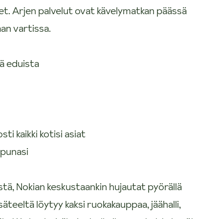
et. Arjen palvelut ovat kävelymatkan päässä
an vartissa.
ä eduista
i kaikki kotisi asiat
apunasi
tä, Nokian keskustaankin hujautat pyörällä
teeltä löytyy kaksi ruokakauppaa, jäähalli,