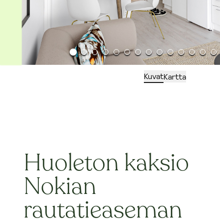
Kuvat
Kartta
Huoleton kaksio
Nokian
rautatieaseman