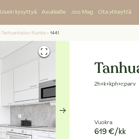
Usein kysyttyä
Asukkaille
Joo Mag
Ota yhteyttä
n-Tanhuankadun-Rumba
>
1441
Tanhua
2h+k+kph+r.parv
Vuokra
619 €/kk