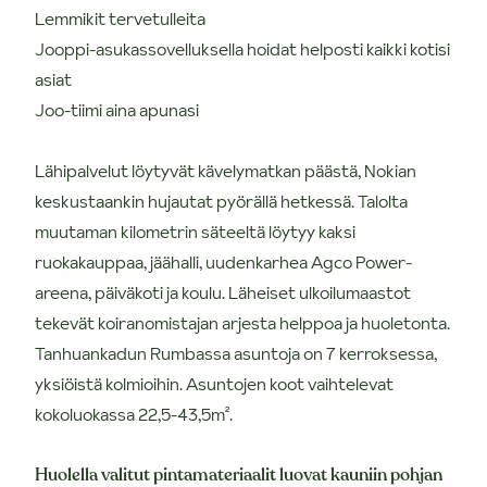
Lemmikit tervetulleita
Jooppi-asukassovelluksella hoidat helposti kaikki kotisi
asiat
Joo-tiimi aina apunasi
Lähipalvelut löytyvät kävelymatkan päästä, Nokian
keskustaankin hujautat pyörällä hetkessä. Talolta
muutaman kilometrin säteeltä löytyy kaksi
ruokakauppaa, jäähalli, uudenkarhea Agco Power-
areena, päiväkoti ja koulu. Läheiset ulkoilumaastot
tekevät koiranomistajan arjesta helppoa ja huoletonta.
Tanhuankadun Rumbassa asuntoja on 7 kerroksessa,
yksiöistä kolmioihin. Asuntojen koot vaihtelevat
kokoluokassa 22,5-43,5m².
Huolella valitut pintamateriaalit luovat kauniin pohjan