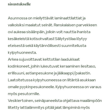
sisustukselle
Asunnossa on miellyttävät laminaattilattiat ja
valkoisiksi maalatut seinät. Ranskalaisen parvekkeen
ovi aukeaa sisäänpäin, jolloin voit nauttia ihanista
kesäkeleistä kotisohvaltasi! Säilytystilaa löytyy
eteisestä sekä käytännöllisesti suunnitellusta
kylpyhuoneesta.
Arkea sujuvoittavat keittotilan laadukkaat
kodinkoneet, joihin lukeutuvat keraaminen liesitaso,
erillisuuni, astianpesukone ja jääkaappi/pakastin.
Laatoitetussa kylpyhuoneessa on liitäntä asukkaan
omalle pyykinpesukoneelle. Kylpyhuoneessa on varaus
myös pesutornille.
Vesikiertoinen, seinäpaneelista ohjattava maalämpöön
liitetty lattialämmitys pitää jalat lämpiminä myös