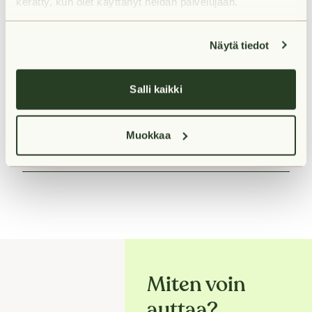
kerätty, kun olet käyttänyt heidän palvelujaan.
Vuokra
Näytä tiedot
Palvelut lähellä
Salli kaikki
Muokkaa
Liikenneyhteydet lähellä
Miten voin
auttaa?