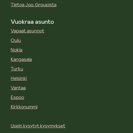
Tietoa Joo. Groupista
Vuokraa asunto
Vapaat asunnot
Oulu
Nokia
Kangasala
Turku
Helsinki
Vantaa
Espoo
Kirkkonummi
Usein kysytyt kysymykset