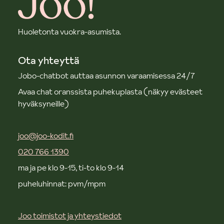
Huoletonta vuokra-asumista.
Ota yhteyttä
Jobo-chatbot auttaa asunnon varaamisessa 24/7
Avaa chat oranssista puhekuplasta (näkyy evästeet
hyväksyneille)
joo@joo-kodit.fi
020 766 1390
ma ja pe klo 9-15, ti-to klo 9-14
puheluhinnat: pvm/mpm
Joo toimistot ja yhteystiedot