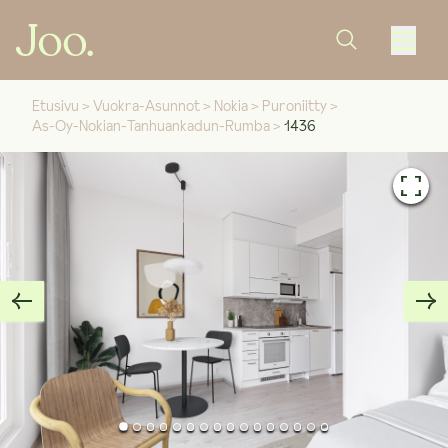
Etusivu
>
Vuokra-Asunnot
>
Nokia
>
Puroniitty
>
As-Oy-Nokian-Tanhuankadun-Rumba
>
1436