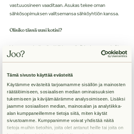
vastuuosineen vaaditaan. Asukas tekee oman
sähkösopimuksen valitsemansa sähköyhtiön kanssa.
Olisiko tässä uusi kotisi?
Varaa asunto itsellesi klikkaamalla "Vuokraa asunto" ja
muuta uuteen huolettomaan kotiisi! Varausta
tehdessä voit kertoa meille, haluatko käydä
asuntonäytöllä ennen vuokrasopimuksen
Tämä sivusto käyttää evästeitä
allekirjoittamista. Voit vuokrata asunnon myös
Käytämme evästeitä tarjoamamme sisällön ja mainosten
videoesittelyllä tai kokonaan ilman näyttöä. Olemme
räätälöimiseen, sosiaalisen median ominaisuuksien
sinuun yhteydessä mahdollisimman pian varauksesi
tukemiseen ja kävijämäärämme analysoimiseen. Lisäksi
vastaanottamisen jälkeen.
jaamme sosiaalisen median, mainosalan ja analytiikka-
alan kumppaneillemme tietoja siitä, miten käytät
sivustoamme. Kumppanimme voivat yhdistää näitä
tietoja muihin tietoihin, joita olet antanut heille tai joita on