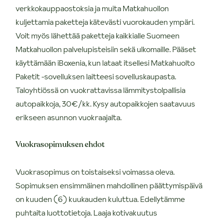
verkkokauppaostoksia ja muita Matkahuollon
kuljettamia paketteja kätevästi vuorokauden ympäri.
Voit myös lähettää paketteja kaikkialle Suomeen
Matkahuollon palvelupisteisiin sekä ulkomaille. Pääset
käyttämään iBoxenia, kun lataat itsellesi Matkahuolto
Paketit -sovelluksen laitteesi sovelluskaupasta.
Taloyhtiössä on vuokrattavissa lämmitystolpallisia
autopaikkoja, 30€/kk. Kysy autopaikkojen saatavuus
erikseen asunnon vuokraajalta.
Vuokrasopimuksen ehdot
Vuokrasopimus on toistaiseksi voimassa oleva.
Sopimuksen ensimmäinen mahdollinen päättymispäivä
on kuuden (6) kuukauden kuluttua. Edellytämme
puhtaita luottotietoja. Laaja kotivakuutus