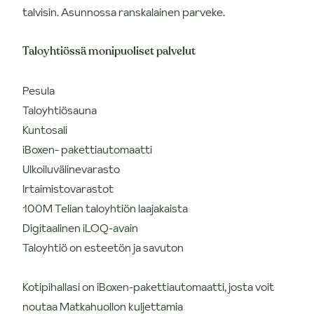
talvisin. Asunnossa ranskalainen parveke.
Taloyhtiössä monipuoliset palvelut
Pesula
Taloyhtiösauna
Kuntosali
iBoxen- pakettiautomaatti
Ulkoiluvälinevarasto
Irtaimistovarastot
100M Telian taloyhtiön laajakaista
Digitaalinen iLOQ-avain
Taloyhtiö on esteetön ja savuton
Kotipihallasi on iBoxen-pakettiautomaatti, josta voit
noutaa Matkahuollon kuljettamia