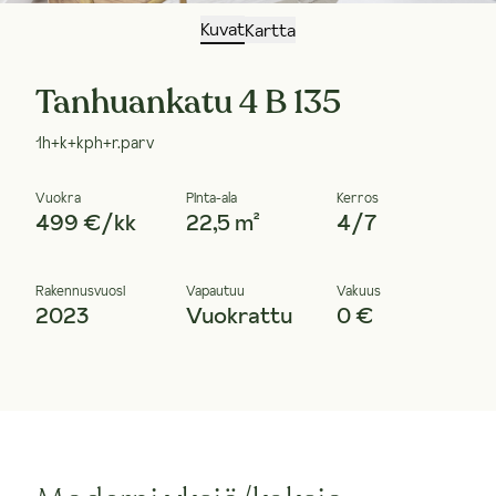
Kuvat
Kartta
Tanhuankatu 4 B 135
1h+k+kph+r.parv
Vuokra
Pinta-ala
Kerros
499 €/kk
22,5 m²
4/7
Rakennusvuosi
Vapautuu
Vakuus
2023
Vuokrattu
0 €