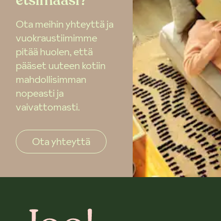
etsimääsi?
Ota meihin yhteyttä ja
vuokraustiimimme
pitää huolen, että
pääset uuteen kotiin
mahdollisimman
nopeasti ja
vaivattomasti.
Ota yhteyttä