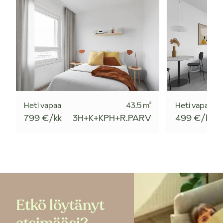
Heti vapaa
43.5
m²
Heti vapaa
799 €/kk
3H+K+KPH+R.PARV
499 €/kk
Etkö löytänyt