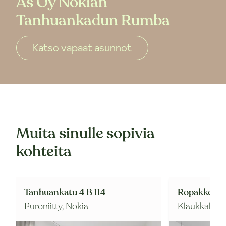
As Oy Nokian
Tanhuankadun Rumba
Katso vapaat asunnot
Muita sinulle sopivia
kohteita
Tanhuankatu 4 B 114
Ropakkotie 
Puroniitty,
Nokia
Klaukkala,
N