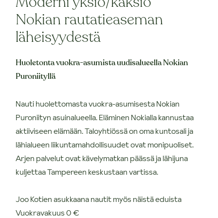
Moderni yksiö/kaksio
Nokian rautatieaseman
läheisyydestä
Huoletonta vuokra-asumista uudisalueella Nokian
Puroniityllä
Nauti huolettomasta vuokra-asumisesta Nokian
Puroniityn asuinalueella. Eläminen Nokialla kannustaa
aktiiviseen elämään. Taloyhtiössä on oma kuntosali ja
lähialueen liikuntamahdollisuudet ovat monipuoliset.
Arjen palvelut ovat kävelymatkan päässä ja lähijuna
kuljettaa Tampereen keskustaan vartissa.
Joo Kotien asukkaana nautit myös näistä eduista
Vuokravakuus 0 €