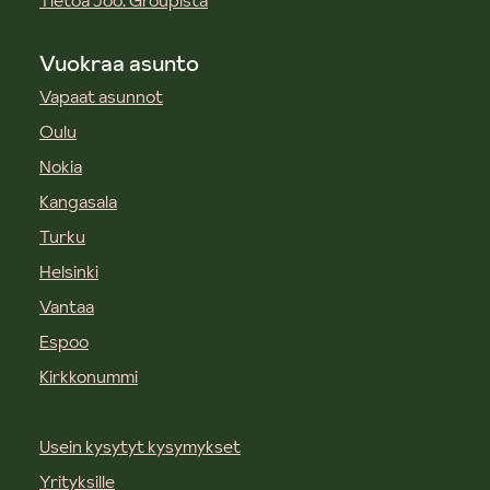
Tietoa Joo. Groupista
Vuokraa asunto
Vapaat asunnot
Oulu
Nokia
Kangasala
Turku
Helsinki
Vantaa
Espoo
Kirkkonummi
Usein kysytyt kysymykset
Yrityksille