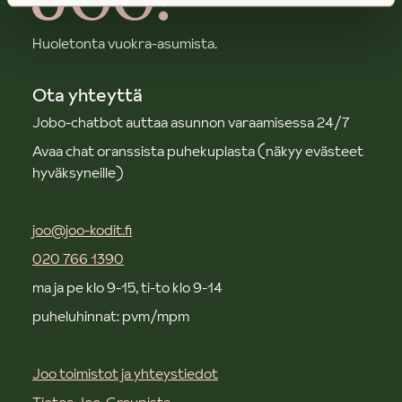
Huoletonta vuokra-asumista.
Ota yhteyttä
Jobo-chatbot auttaa asunnon varaamisessa 24/7
Avaa chat oranssista puhekuplasta (näkyy evästeet
hyväksyneille)
joo@joo-kodit.fi
020 766 1390
ma ja pe klo 9-15, ti-to klo 9-14
puheluhinnat: pvm/mpm
Joo toimistot ja yhteystiedot