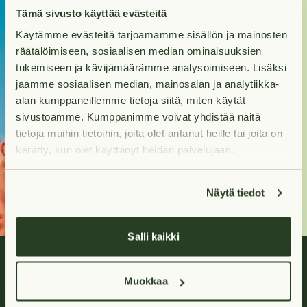
Kohti uutta
Tämä sivusto käyttää evästeitä
Käytämme evästeitä tarjoamamme sisällön ja mainosten
kotia?
räätälöimiseen, sosiaalisen median ominaisuuksien
tukemiseen ja kävijämäärämme analysoimiseen. Lisäksi
Tuleva kotisi odottaa
jaamme sosiaalisen median, mainosalan ja analytiikka-
sinua hakumatkan
alan kumppaneillemme tietoja siitä, miten käytät
päässä.
sivustoamme. Kumppanimme voivat yhdistää näitä
tietoja muihin tietoihin, joita olet antanut heille tai joita on
kerätty, kun olet käyttänyt heidän palvelujaan.
Hae asuntoja
Näytä tiedot
Salli kaikki
Muokkaa