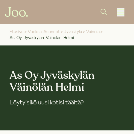
Etusivu
>
Vuokra-Asunnot
>
Jyvaskyla
>
Vainola
>
As-Oy-Jyvaskylan-Vainolan-Helmi
As Oy Jyväskylän
Väinölän Helmi
Löytyisikö uusi kotisi täältä?