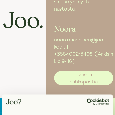
sinuun yhteyttä
näytöstä.
Noora
noora.manninen@joo-
kodit.fi
+358400213498
(Arkisin
klo 9-16)
Lähetä
sähköpostia