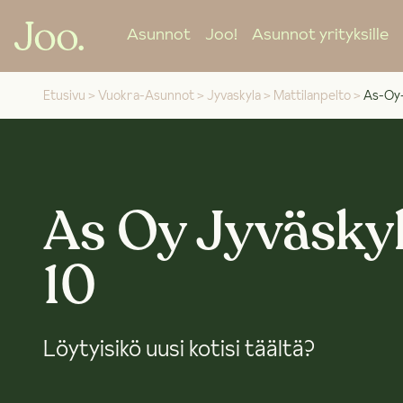
Asunnot
Joo!
Asunnot yrityksille
Etusivu
>
Vuokra-Asunnot
>
Jyvaskyla
>
Mattilanpelto
>
As-Oy
As Oy Jyväsky
10
Löytyisikö uusi kotisi täältä?