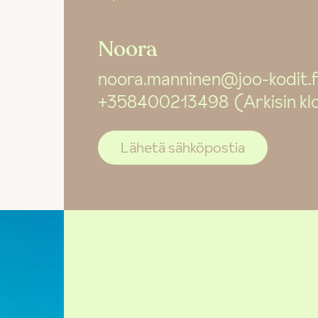
Noora
noora.manninen@joo-kodit.f
+358400213498
(Arkisin kl
Lähetä sähköpostia