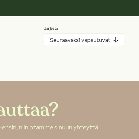
Järjestä
Seuraavaksi vapautuvat
auttaa?
 ensin, niin otamme sinuun yhteyttä