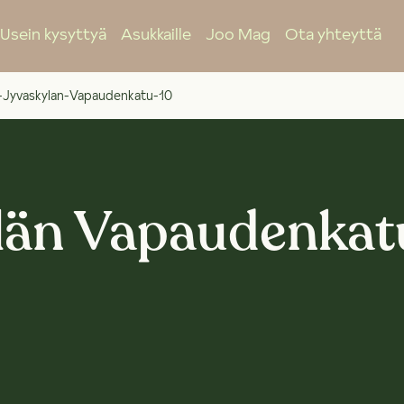
Usein kysyttyä
Asukkaille
Joo Mag
Ota yhteyttä
-Jyvaskylan-Vapaudenkatu-10
län Vapaudenkat