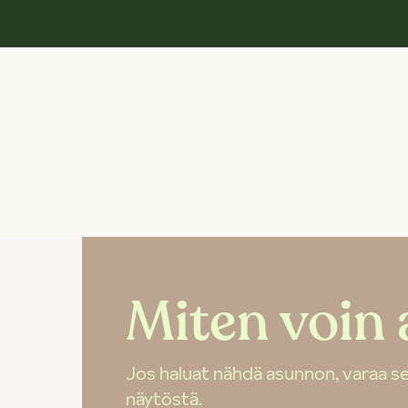
Miten voin 
Jos haluat nähdä asunnon, varaa se
näytöstä.