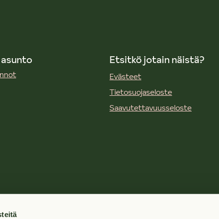
 asunto
Etsitkö jotain näistä?
unnot
Evästeet
Tietosuojaseloste
Saavutettavuusseloste
mi
teitä