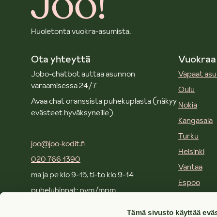
Huoletonta vuokra-asumista.
Ota yhteyttä
Vuokraa
Jobo-chatbot auttaa asunnon
Vapaat as
varaamisessa 24/7
Oulu
Avaa chat oranssista puhekuplasta (näkyy
Nokia
evästeet hyväksyneille)
Kangasala
Turku
joo@joo-kodit.fi
Helsinki
020 766 1390
Vantaa
ma ja pe klo 9-15, ti-to klo 9-14
Espoo
puheluhinnat: pvm/mpm
Kirkkonum
Tämä sivusto käyttää eväs