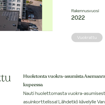
Rakennusvuosi
2022
Vuokrattu
ttu
Huoletonta vuokra-asumista Asemanra
kupeessa
Nauti huolettomasta vuokra-asumisest
asuinkorttelissa! Lähdetkö kävelylle Van