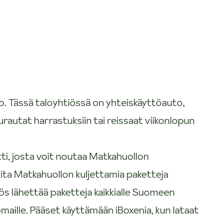
o. Tässä taloyhtiössä on yhteiskäyttöauto,
urautat harrastuksiin tai reissaat viikonlopun
ti, josta voit noutaa Matkahuollon
ita Matkahuollon kuljettamia paketteja
s lähettää paketteja kaikkialle Suomeen
omaille. Pääset käyttämään iBoxenia, kun lataat