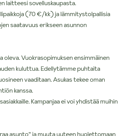
en laitteesi sovelluskaupasta.
lipaikkoja (70 €/kk) ja lämmitystolpallisia
kojen saatavuus erikseen asunnon
sa oleva. Vuokrasopimuksen ensimmäinen
auden kuluttua. Edellytämme puhtaita
uuosineen vaaditaan. Asukas tekee oman
tiön kanssa.
asiakkaille. Kampanjaa ei voi yhdistää muihin
uokraa asunto“ ja muuta uuteen huolettomaan