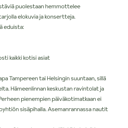
ystäviä puolestaan hemmottelee
rjolla elokuvia ja konsertteja.
ä eduista:
i kaikki kotisi asiat
pa Tampereen tai Helsingin suuntaan, sillä
elta. Hämeenlinnan keskustan ravintolat ja
 Perheen pienempien päiväkotimatkaan ei
taloyhtiön sisäpihalla. Asemanrannassa nautit