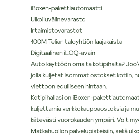
iBoxen-pakettiautomaatti
Ulkoiluvälinevarasto
Irtaimistovarastot
100M Telian taloyhtiön laajakaista
Digitaalinen iLOQ-avain
Auto käyttöön omalta kotipihalta? Joo'
jolla kuljetat isommat ostokset kotiin, h
viettoon edulliseen hintaan.
Kotipihallasi on iBoxen-pakettiautomaat
kuljettamia verkkokauppaostoksia ja mu
kätevästi vuorokauden ympäri. Voit myö
Matkahuollon palvelupisteisiin, sekä ulk