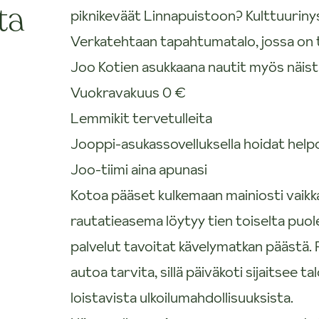
ta
piknikeväät Linnapuistoon? Kulttuurin
Verkatehtaan tapahtumatalo, jossa on ta
Joo Kotien asukkaana nautit myös näist
Vuokravakuus 0 €
Lemmikit tervetulleita
Jooppi-asukassovelluksella hoidat helpost
Joo-tiimi aina apunasi
Kotoa pääset kulkemaan mainiosti vaikka
rautatieasema löytyy tien toiselta puol
palvelut tavoitat kävelymatkan päästä.
autoa tarvita, sillä päiväkoti sijaitsee 
loistavista ulkoilumahdollisuuksista.