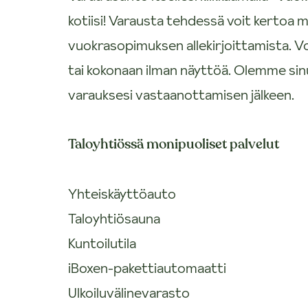
kotiisi! Varausta tehdessä voit kertoa m
vuokrasopimuksen allekirjoittamista. V
tai kokonaan ilman näyttöä. Olemme si
varauksesi vastaanottamisen jälkeen.
Taloyhtiössä monipuoliset palvelut
Yhteiskäyttöauto
Taloyhtiösauna
Kuntoilutila
iBoxen-pakettiautomaatti
Ulkoiluvälinevarasto