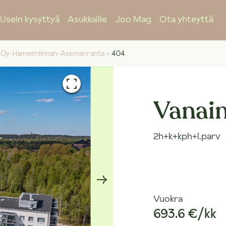
Usein kysyttyä
Asukkaille
Joo Mag
Ota yhteyttä
-Oy-Hameenlinnan-Asemanranta
>
404
Vanain
2h+k+kph+l.parv
Vuokra
693.6 €/kk