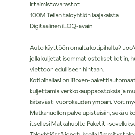
Irtaimistovarastot
100M Telian taloyhtiön laajakaista
Digitaalinen iLOQ-avain
Auto käyttöön omalta kotipihalta? Joo'
jolla kuljetat isommat ostokset kotiin, h
viettoon edulliseen hintaan.
Kotipihallasi on iBoxen-pakettiautomaat
kuljettamia verkkokauppaostoksia ja mu
kätevästi vuorokauden ympäri. Voit myö
Matkahuollon palvelupisteisiin, sekä ulk
itsellesi Matkahuolto Paketit -sovelluks
Taloyhtiössä jonotuksella lämmitystolpa